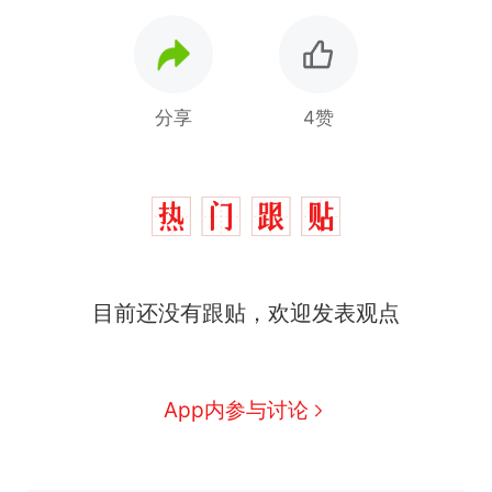
分享
4赞
十多万人报名的考试，成绩
热
全部作废，公平么？
目前还没有跟贴，欢迎发表观点
全球唯一没有法定首都的国
新
家，刚改国名，总统就邀请中
国大使骑行绕了几乎整个国境
5万的小车卖不动，40万以上
App内参与讨论
线一圈，还曾两次到中国寻根
的抢着买
浙江人戒备 "白海豚"已创我国
纪录 带来严重影响