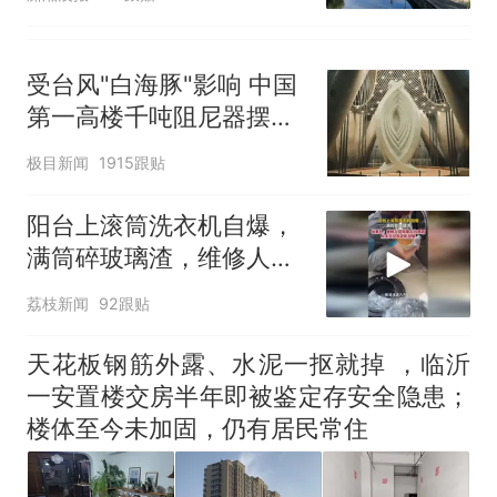
还在
受台风"白海豚"影响 中国
第一高楼千吨阻尼器摆动
明显
极目新闻
1915跟贴
阳台上滚筒洗衣机自爆，
满筒碎玻璃渣，维修人员
称是人为原因，从未见过
荔枝新闻
92跟贴
洗衣机自爆
天花板钢筋外露、水泥一抠就掉 ，临沂
一安置楼交房半年即被鉴定存安全隐患；
楼体至今未加固，仍有居民常住