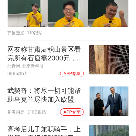
齐鲁壹点
119跟贴
网友称甘肃麦积山景区看
完所有石窟需2000元，景
区：部分石窟受特别保
北青网-北京青年报
6885跟贴
APP专享
护，游客可按需买
武契奇：将尽一切可能帮
助乌克兰尽快加入欧盟
参考消息
3106跟贴
APP专享
高考后儿子兼职骑手，上