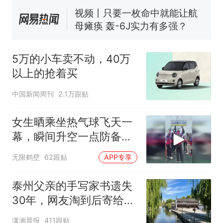
视频丨只要一枚命中就能让航
母瘫痪 轰-6J实力有多强？
大雨将至一家老小6分钟抢收完
1千斤稻谷
5万的小车卖不动，40万
十多万人报名的考试，成绩
热
以上的抢着买
全部作废，公平么？
中国新闻周刊
2.1万跟贴
女生晒乘坐热气球飞天一
幕，瞬间升空一点防备都
没有
无限鹤壁
62跟贴
APP专享
泰州父亲的手写家书遗失
30年，网友淘到后寄给女
儿：花鸟市场搬了，但爱
潇湘晨报
411跟贴