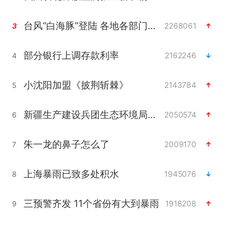
台风“白海豚”登陆 各地各部门全力应对
2268061
3
部分银行上调存款利率
2162246
4
小沈阳加盟《披荆斩棘》
2143784
5
新疆生产建设兵团生态环境局原局长被查
2050574
6
朱一龙的鼻子怎么了
2009170
7
上海暴雨已致多处积水
1945076
8
三预警齐发 11个省份有大到暴雨
1918208
9