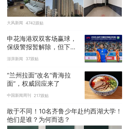
大风新闻
4742跟贴
申花海港双双客场赢球，
保级警报暂解除，但下一
轮才是生死战
澎湃新闻
37跟贴
“兰州拉面”改名“青海拉
面”，权威回应来了
中国新闻周刊
217跟贴
敢于不同！10名齐鲁少年赴约西湖大学！
他们是谁？为何而选？