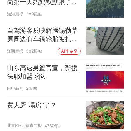
岗第一天妈妈默默跟了三
公里，感慨孩子真的长大
潇湘晨报
289跟贴
了
自驾游客反映辉腾锡勒草
原周边有车辆轮胎被扎，
修理店铺换胎价格高达千
江西晨报
582跟贴
APP专享
元，官方发布情况通报
山东高速男篮官宣，新援
法耶加盟球队
闪电新闻
2跟贴
费大厨“塌房”了？
北青网-北京青年报
473跟贴