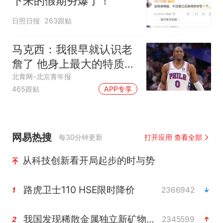
下来的假期夯爆了！
日照日报
263跟贴
马克西：我很早就认识老
詹了 他身上最大的特质就
是谦逊
北青网-北京青年报
465跟贴
APP专享
网易热搜
每30分钟更新
打开应用 查看全部
从科技创新看开局起步的时与势
路虎卫士110 HSE限时降价
2366942
1
我国发现稀散金属独立新矿物——乌斯河锗矿
2345599
2