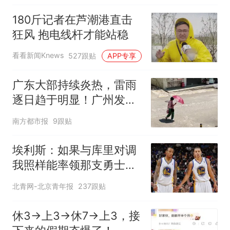
180斤记者在芦潮港直击
狂风 抱电线杆才能站稳
看看新闻Knews
527跟贴
APP专享
广东大部持续炎热，雷雨
逐日趋于明显！广州发布
高温橙色预警
南方都市报
9跟贴
埃利斯：如果与库里对调
我照样能率领那支勇士取
得现在的成就
北青网-北京青年报
237跟贴
休3→上3→休7→上3，接