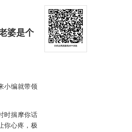
老婆是个
扫码去网易新闻APP浏览
来小编就带领
时时揣摩你话
让你心疼，极