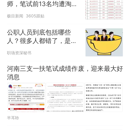
师，笔试前13名均遭淘
汰？教育局：已叫停招
极目新闻
3605跟贴
聘，成立调查组全面核查
公职人员到底包括哪些
人？很多人都错了，是这
些人才算！
职场资深秘书
河南三支一扶笔试成绩作废，迎来最大好
消息
半耳聆