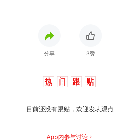
分享
3赞
那个在床头放菜刀的女孩，
热
因老师一句“跟我回家”改写了
人生
制裁瓜子饺子，美国怕什
新
目前还没有跟贴，欢迎发表观点
么？
费大厨“全国小炒肉大王”称
号，仅凭视频评出？中国烹饪
协会回应
男子上山采菌偶然发现鸡枞菌
App内参与讨论