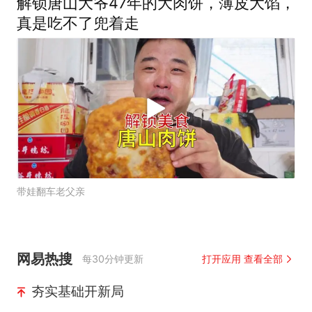
解锁唐山大爷47年的大肉饼，薄皮大馅，
真是吃不了兜着走
带娃翻车老父亲
网易热搜
每30分钟更新
打开应用 查看全部
夯实基础开新局