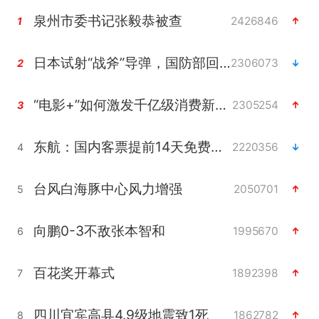
泉州市委书记张毅恭被查
2426846
1
日本试射“战斧”导弹，国防部回应
2306073
2
“电影+”如何激发千亿级消费新活力？
2305254
3
东航：国内客票提前14天免费退改
2220356
4
台风白海豚中心风力增强
2050701
5
向鹏0-3不敌张本智和
1995670
6
百花奖开幕式
1892398
7
四川宜宾高县4.9级地震致1死
1862782
8