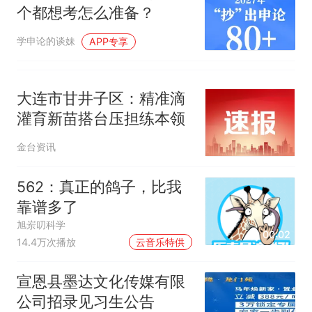
个都想考怎么准备？
学申论的谈妹
APP专享
大连市甘井子区：精准滴
灌育新苗搭台压担练本领
金台资讯
562：真正的鸽子，比我
靠谱多了
旭岽叨科学
00:02
14.4万次播放
云音乐特供
宣恩县墨达文化传媒有限
公司招录见习生公告