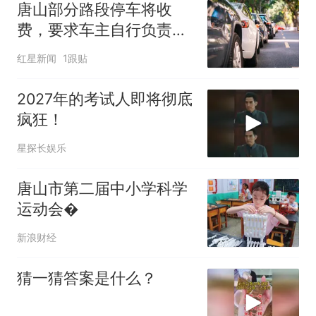
唐山部分路段停车将收
费，要求车主自行负责车
辆及物品安全 管理公司回
红星新闻
1跟贴
应
2027年的考试人即将彻底
疯狂！
星探长娱乐
​唐山市第二届中小学科学
运动会�
新浪财经
猜一猜答案是什么？