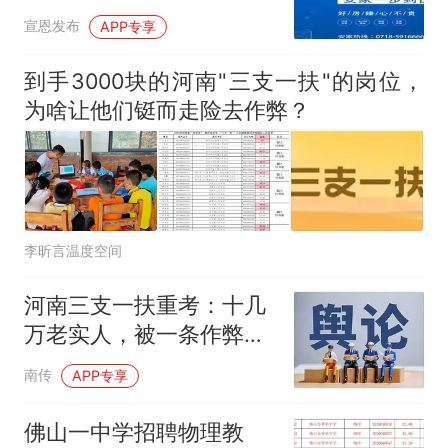
宣恩发布
APP专享
到手3000块的河南"三支一扶"的岗位，
为啥让他们铤而走险去作弊？
李昕言温度空间
河南三支一扶重考：十几
万老实人，被一条作弊产
业链“干翻”了
南传
APP专享
佛山一中学招聘物理教