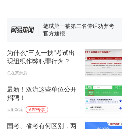
窝，原地守1天等它长大：挖了
140多朵
美国渔民钓获鲨鱼徒手将其拽
回大海 目击者直呼震惊 （视频
来源：参考消息）
笔试第一被第二名传话劝弃考
官方通报
那个在床头放菜刀的女孩，
热
因老师一句“跟我回家”改写了
为什么“三支一扶”考试出
人生
现组织作弊犯罪行为？
总在茶余后
最新！双流这些单位公开
招聘！
天府双流
APP专享
国考、省考有何区别，两