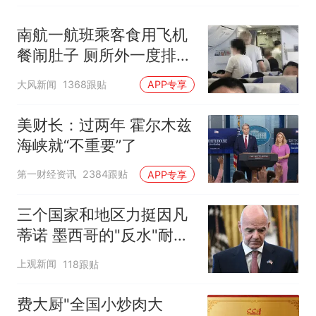
南航一航班乘客食用飞机
餐闹肚子 厕所外一度排长
队
大风新闻
1368跟贴
APP专享
美财长：过两年 霍尔木兹
海峡就“不重要”了
第一财经资讯
2384跟贴
APP专享
三个国家和地区力挺因凡
蒂诺 墨西哥的"反水"耐人
寻味
上观新闻
118跟贴
费大厨"全国小炒肉大