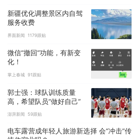
新疆优化调整景区内自驾
服务收费
界面新闻
1179跟贴
微信“撤回”功能，有新变
化！
掌上春城
91跟贴
郭士强：球队训练质量
高，希望队员“做好自己”
澎湃新闻
59跟贴
电车露营成年轻人旅游新选择 会“冲击”传