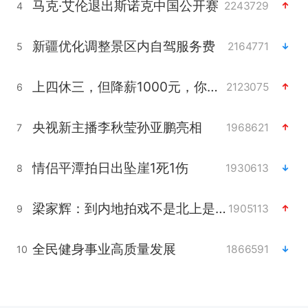
马克·艾伦退出斯诺克中国公开赛
2243729
4
新疆优化调整景区内自驾服务费
2164771
5
上四休三，但降薪1000元，你接受吗？
2123075
6
央视新主播李秋莹孙亚鹏亮相
1968621
7
情侣平潭拍日出坠崖1死1伤
1930613
8
梁家辉：到内地拍戏不是北上是回归
1905113
9
全民健身事业高质量发展
1866591
10