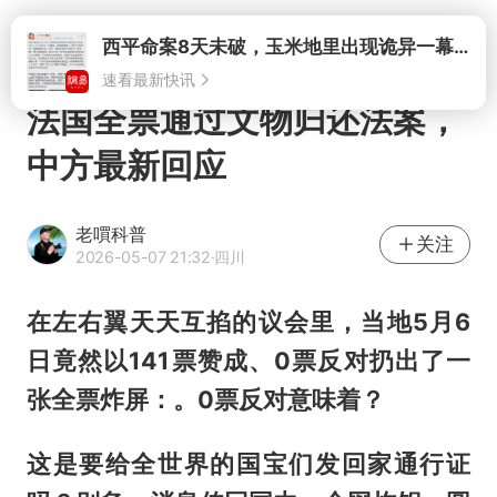
打开
西平命案8天未破，玉米地里出现诡异一幕，我突然想起了欧金中
速看最新快讯
法国全票通过文物归还法案，
中方最新回应
老嘪科普
关注
2026-05-07 21:32
·四川
在左右翼天天互掐的议会里，当地5月6
日竟然以141票赞成、0票反对扔出了一
张全票炸屏：。0票反对意味着？
这是要给全世界的国宝们发回家通行证