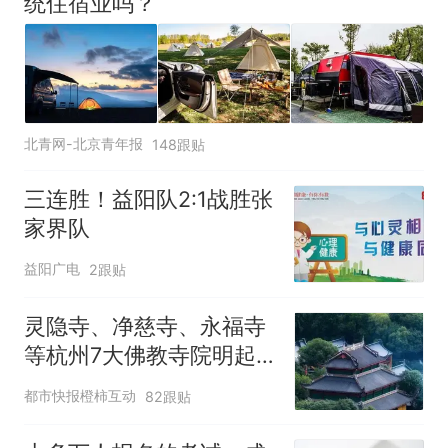
统住宿业吗？
北青网-北京青年报
148跟贴
三连胜！益阳队2:1战胜张
家界队
益阳广电
2跟贴
灵隐寺、净慈寺、永福寺
等杭州7大佛教寺院明起
临时关闭，别跑空了
都市快报橙柿互动
82跟贴