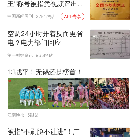
王"称号被指凭视频评出
官方回应
中国新闻周刊
2751跟贴
APP专享
空调24小时开着反而更省
电？电力部门回应
第一财经资讯
965跟贴
1:1战平！无锡还是榜首！
江南晚报
5跟贴
被指“不刷脸不让进”！广