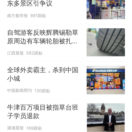
东多景区引争议
南方都市报
661跟贴
自驾游客反映辉腾锡勒草
原周边有车辆轮胎被扎，
修理店铺换胎价格高达千
江西晨报
582跟贴
元，官方发布情况通报
全球外卖霸主，杀到中国
小城
中国新闻周刊
130跟贴
牛津百万项目被指草台班
子学员退款
潇湘晨报
169跟贴