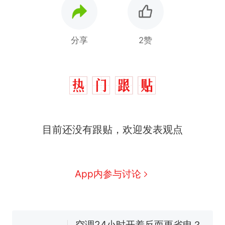
分享
2赞
目前还没有跟贴，欢迎发表观点
那个在床头放菜刀的女孩，
热
因老师一句“跟我回家”改写了
人生
搬家报价570元，搬到楼下
新
App内参与讨论
交5060元才肯搬上楼！女子傻
眼了……
十多万人报名的考试，成绩全
部作废，公平么？
空调24小时开着反而更省电？