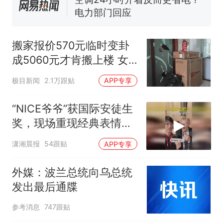
电力部门回应
佛山一中学招聘物理教师，笔
试前13名均遭淘汰？教育局：
搬家报价570元临时变卦
已叫停招聘，成立调查组全面
“不建议大家买深色蛋糕”上热
成5060元才肯搬上楼 女
核查
搜，网友：天塌了！
子傻眼
那个在床头放菜刀的女孩，
热
极目新闻
2.1万跟贴
APP专享
因老师一句“跟我回家”改写了
人生
“NICE爷爷”获国际安徒生
奖，现场重现经典表情
包，向中国粉丝问好
潇湘晨报
54跟贴
APP专享
外媒：波兰总统向乌总统
发出最后通牒
参考消息
747跟贴