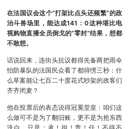
在法国议会这个“打架比点头还频繁”的政
治斗兽场里，能达成141：0这种堪比电
视购物直播全员倒戈的“零封”结果，想都
不敢想。
话说回来，连街头抗议都得先备两把雨伞
怕防暴队的法国民众看了都得愣三秒：什
么草案能让七百二十度花式吵架的政客们
齐齐闭麦？
他在投票后的表态说得冠冕堂皇：咱们这
么做可不是为了翻旧账，更不是为抢东西
洗白，只是：承！担！责！任！不得不