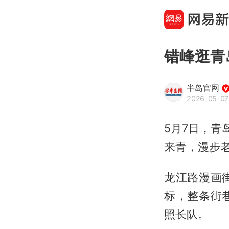
错峰逛青
半岛官网
2026-05-07 
5月7日，青
来青，漫步
龙江路漫画
标，整条街
照长队。