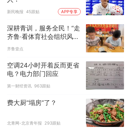
新民晚报
45跟贴
APP专享
深耕青训，服务全民！“走
齐鲁·看体育社会组织风
采”走进沂水
齐鲁壹点
空调24小时开着反而更省
电？电力部门回应
第一财经资讯
963跟贴
费大厨“塌房”了？
北青网-北京青年报
293跟贴