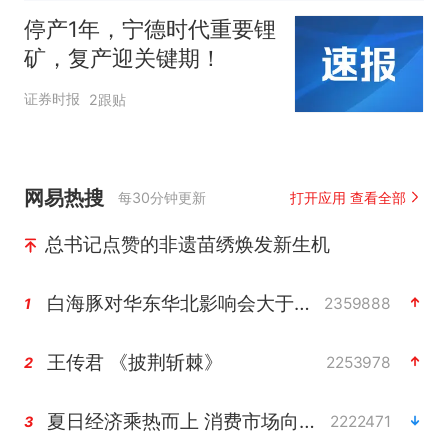
停产1年，宁德时代重要锂
矿，复产迎关键期！
证券时报
2跟贴
网易热搜
每30分钟更新
打开应用 查看全部
总书记点赞的非遗苗绣焕发新生机
白海豚对华东华北影响会大于巴威
2359888
1
王传君 《披荆斩棘》
2253978
2
夏日经济乘热而上 消费市场向新而行
2222471
3