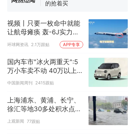
全部作废，公平么？
视频丨只要一枚命中就能
让航母瘫痪 轰-6J实力有
多强？
环球网资讯
2.1万跟贴
APP专享
国内车市"冰火两重天":5
万小车卖不动 40万以上
的抢购
中国新闻周刊
2415跟贴
上海浦东、黄浦、长宁、
徐汇等地30多处积水点正
在抢排
上观新闻
77跟贴