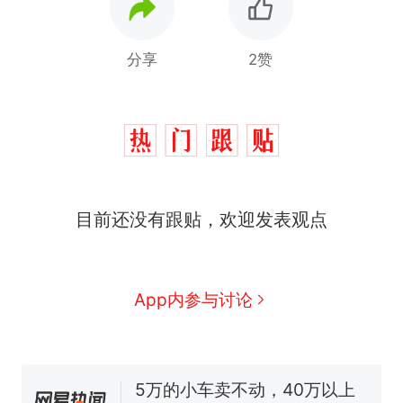
分享
2赞
十多万人报名的考试，成绩
热
全部作废，公平么？
全球唯一没有法定首都的国
新
家，刚改国名，总统就邀请中
国大使骑行绕了几乎整个国境
搬家报价570元，搬到楼下交
目前还没有跟贴，欢迎发表观点
线一圈，还曾两次到中国寻根
5060元才肯搬上楼！女子傻眼
了……
视频丨只要一枚命中就能让航
母瘫痪 轰-6J实力有多强？
空调24小时开着反而更省电？
App内参与讨论
电力部门回应
5万的小车卖不动，40万以上
的抢着买
十多万人报名的考试，成绩
热