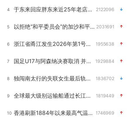
于东来回应胖东来近25年老店年底关闭
2122096
4
以拒绝“和平委员会”的加沙和平计划
2031691
5
浙江省甬江发生2026年第1号洪水
1955638
6
国足U17与阿森纳决赛取消 并列冠军
1929884
7
独闯南太行的失联女生最后轨迹已确认
1836702
8
全球最大级别运输船通过长江大桥
1819449
9
香港刷新1884年以来最高气温纪录
1746969
10