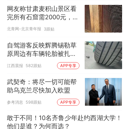
网友称甘肃麦积山景区看
完所有石窟需2000元，景
区：部分石窟受特别保
北青网-北京青年报
3跟贴
护，游客可按需买
自驾游客反映辉腾锡勒草
原周边有车辆轮胎被扎，
修理店铺换胎价格高达千
江西晨报
582跟贴
APP专享
元，官方发布情况通报
武契奇：将尽一切可能帮
助乌克兰尽快加入欧盟
参考消息
598跟贴
APP专享
敢于不同！10名齐鲁少年赴约西湖大学！
他们是谁？为何而选？