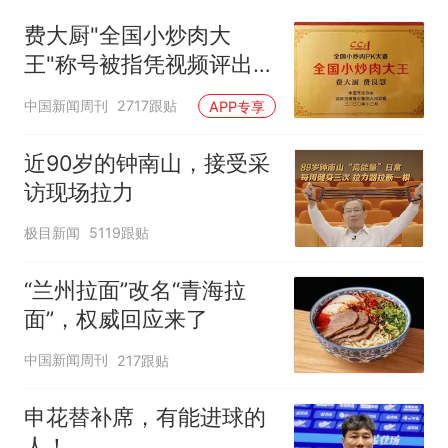
费大厨"全国小炒肉大
王"称号被指凭视频评出
官方回应
中国新闻周刊
2717跟贴
APP专享
近90岁的钟南山，接受采
访现场拉力
极目新闻
5119跟贴
“兰州拉面”改名“青海拉
面”，权威回应来了
中国新闻周刊
217跟贴
申花替补席，有能进球的
人！