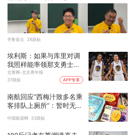
齐鲁壹点
28跟贴
埃利斯：如果与库里对调
我照样能率领那支勇士取
得现在的成就
北青网-北京青年报
37跟贴
APP专享
南航回应“西梅汁致多名乘
客排队上厕所”：暂时无法
核查是否发放西梅汁
中国能源网
33跟贴