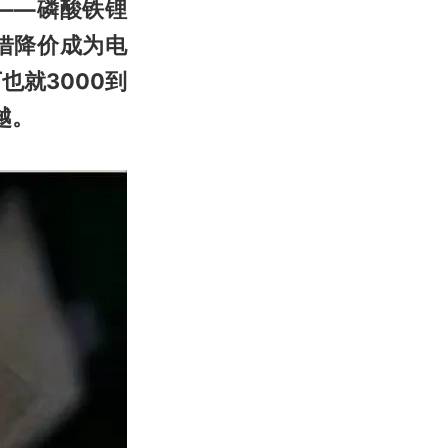
——磷酸铁锂
借降价成为电
也就3000到
越。