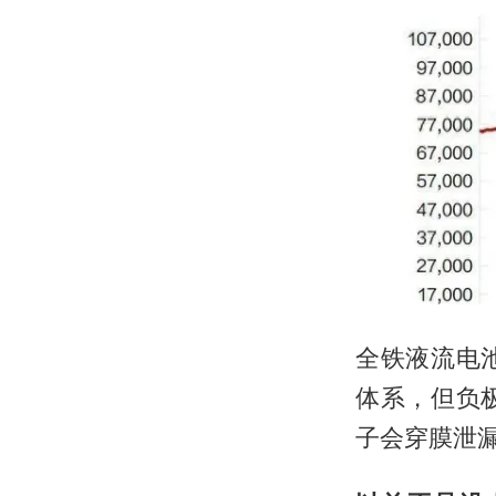
全铁液流电
体系，但负
子会穿膜泄