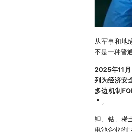
从军事和地
不是一种普
2025年1
列为经济安
多边机制F
＂。
锂、钴、稀
电池企业的