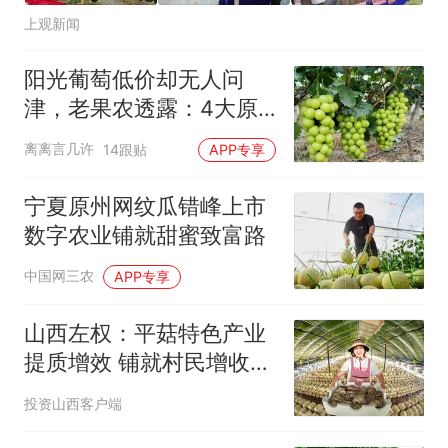
上观新闻
阳光葡萄低价却无人问
津，老果农透露：4大原
因让它从高端到谷底
离离言几许
14跟贴
APP专享
宁夏原州网纹瓜错峰上市
数字农业铺就甜蜜致富路
中国网三农
APP专享
山西左权：平菇特色产业
提质增效 铺就村民增收致
富路
投资山西客户端