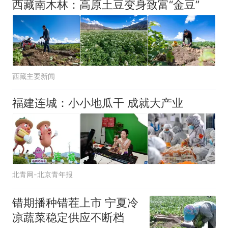
西藏南木林：高原土豆变身致富“金豆”
西藏主要新闻
福建连城：小小地瓜干 成就大产业
北青网-北京青年报
错期播种错茬上市 宁夏冷
凉蔬菜稳定供应不断档