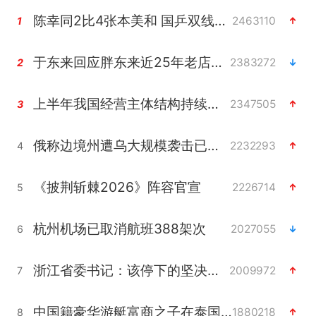
陈幸同2比4张本美和 国乒双线丢冠
2463110
1
于东来回应胖东来近25年老店年底关闭
2383272
2
上半年我国经营主体结构持续优化
2347505
3
俄称边境州遭乌大规模袭击已致13伤
2232293
4
《披荆斩棘2026》阵容官宣
2226714
5
杭州机场已取消航班388架次
2027055
6
浙江省委书记：该停下的坚决停下来
2009972
7
中国籍豪华游艇富商之子在泰国被杀
1880218
8