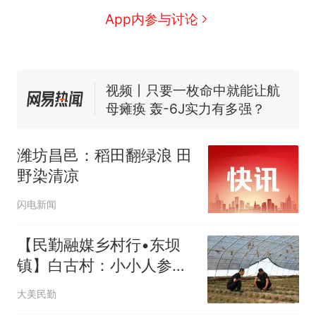
全球唯一没有法定首都的国
新
App内参与讨论
家，刚改国名，总统就邀请中
国大使骑行绕了几乎整个国境
搬家报价570元，搬到楼下交
线一圈，还曾两次到中国寻根
5060元才肯搬上楼！女子傻眼
了……
视频丨只要一枚命中就能让航
母瘫痪 轰-6J实力有多强？
空调24小时开着反而更省电？
电力部门回应
潍坊昌邑：稻田翻绿浪 田
台风"白海豚"登陆 中心附近最
野染清凉
大风力14级
十多万人报名的考试，成绩
热
闪电新闻
全部作废，公平么？
【民勤融媒乡村行•东坝
镇】白古村：小小人参果
孕育大产业
大美民勤