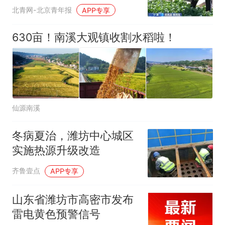
北青网-北京青年报
APP专享
630亩！南溪大观镇收割水稻啦！
仙源南溪
冬病夏治，潍坊中心城区
实施热源升级改造
齐鲁壹点
APP专享
山东省潍坊市高密市发布
雷电黄色预警信号