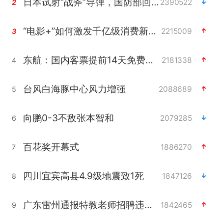
日本试射“战斧”导弹，国防部回应
2390522
2
“电影+”如何激发千亿级消费新活力？
2215009
3
东航：国内客票提前14天免费退改
2181338
4
台风白海豚中心风力增强
2088689
5
向鹏0-3不敌张本智和
2079285
6
百花奖开幕式
1886270
7
四川宜宾高县4.9级地震致1死
1847126
8
广东雷州通报特教老师招聘违规事件
1842465
9