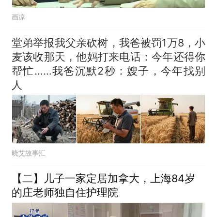
画凉
堂弟举报我父亲砍树，我爸被罚1万8，小
麦该收那天，他妈打来电话：今年还得你
帮忙……我爸沉默2秒：嫂子，今年找别
人
晓艾故事汇
【二】儿子一家定居加拿大，上海84岁
的庄老师独自住护理院