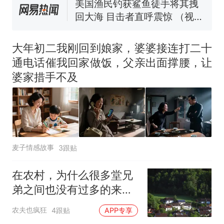
来源：参考消息）
笔试第一被第二名传话劝弃考
官方通报
那个在床头放菜刀的女孩，
热
因老师一句“跟我回家”改写了
大年初二我刚回到娘家，婆婆接连打二十
人生
通电话催我回家做饭，父亲出面撑腰，让
婆家措手不及
麦子情感故事
3跟贴
在农村，为什么很多堂兄
弟之间也没有过多的来往
了？原因其实挺现实的
农夫也疯狂
4跟贴
APP专享