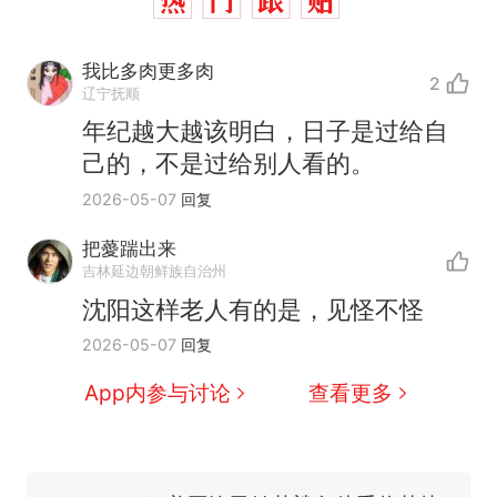
我比多肉更多肉
2
辽宁抚顺
年纪越大越该明白，日子是过给自
己的，不是过给别人看的。
2026-05-07
回复
那个在床头放菜刀的女孩，
热
因老师一句“跟我回家”改写了
把薆踹出来
人生
制裁瓜子饺子，美国怕什
新
吉林延边朝鲜族自治州
么？
沈阳这样老人有的是，见怪不怪
费大厨“全国小炒肉大王”称
2026-05-07
回复
号，仅凭视频评出？中国烹饪
协会回应
男子上山采菌偶然发现鸡枞菌
App内参与讨论
查看更多
窝，原地守1天等它长大：挖了
140多朵
美国渔民钓获鲨鱼徒手将其拽
回大海 目击者直呼震惊 （视频