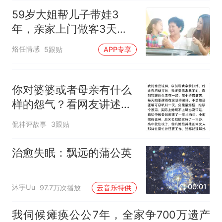
59岁大姐帮儿子带娃3
年，亲家上门做客3天
后，大姐：我该回老家了
烙任情感
5跟贴
APP专享
你对婆婆或者母亲有什么
样的怨气？看网友讲述真
是一个比一个窒息
侃神评故事
3跟贴
治愈失眠：飘远的蒲公英
00:01
沐宇Uu
97.7万次播放
云音乐特供
我伺候瘫痪公公7年，全家争700万遗产