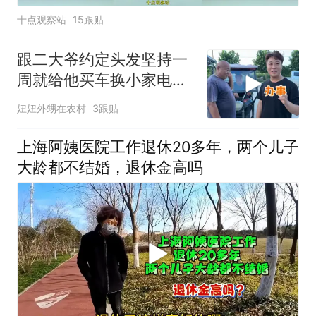
十点观察站
15跟贴
跟二大爷约定头发坚持一
周就给他买车换小家电。
奈何走在哪都被街坊调
妞妞外甥在农村
3跟贴
侃，面子挂不住直接全部
剃掉。老人家怕说闲话，
上海阿姨医院工作退休20多年，两个儿子
也能理解。下午去地里
大龄都不结婚，退休金高吗