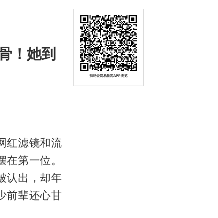
骨！她到
扫码去网易新闻APP浏览
网红滤镜和流
摆在第一位。
被认出，却年
少前辈还心甘