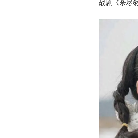
战剧《杀尽