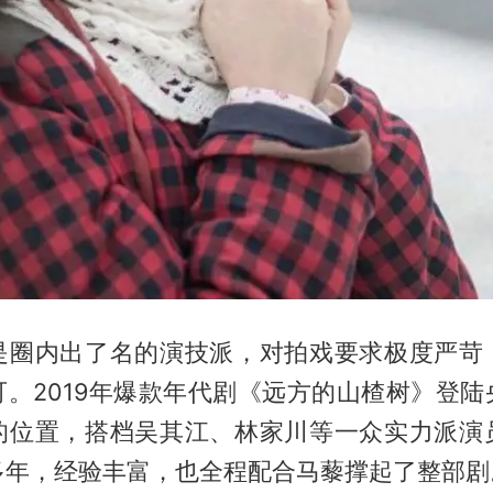
是圈内出了名的演技派，对拍戏要求极度严苛
可。2019年爆款年代剧《远方的山楂树》登陆
的位置，搭档吴其江、林家川等一众实力派演
多年，经验丰富，也全程配合马藜撑起了整部剧