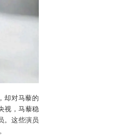
，却对马藜的
央视，马藜稳
员。这些演员
。