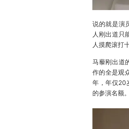
说的就是演
人刚出道只
人摸爬滚打
马藜刚出道
作的全是观
年，年仅2
的参演名额