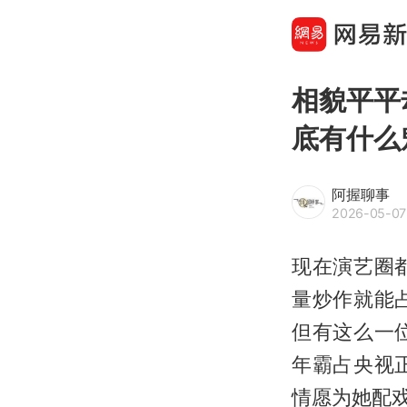
相貌平平
底有什么
阿握聊事
2026-05-07
现在演艺圈
量炒作就能
但有这么一
年霸占央视
情愿为她配