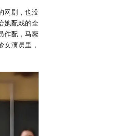
的网剧，也没
给她配戏的全
员作配，马藜
龄女演员里，