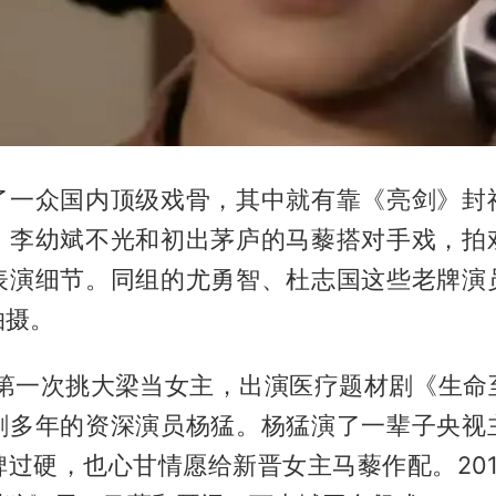
了一众国内顶级戏骨，其中就有靠《亮剑》封
。李幼斌不光和初出茅庐的马藜搭对手戏，拍
表演细节。同组的尤勇智、杜志国这些老牌演
拍摄。
，她第一次挑大梁当女主，出演医疗题材剧《生命
剧多年的资深演员杨猛。杨猛演了一辈子央视
碑过硬，也心甘情愿给新晋女主马藜作配。201