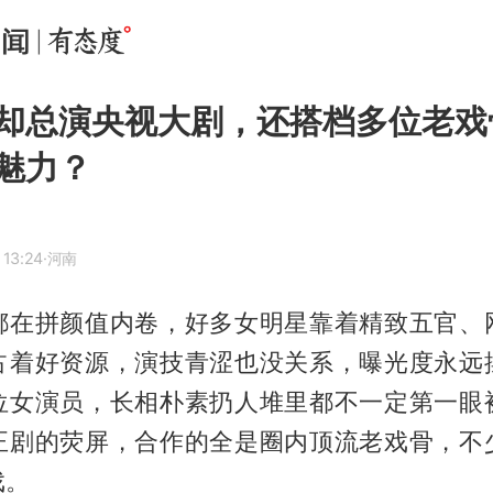
却总演央视大剧，还搭档多位老戏
魅力？
 13:24
·河南
都在拼颜值内卷，好多女明星靠着精致五官、
占着好资源，演技青涩也没关系，曝光度永远
位女演员，长相朴素扔人堆里都不一定第一眼
正剧的荧屏，合作的全是圈内顶流老戏骨，不
戏。