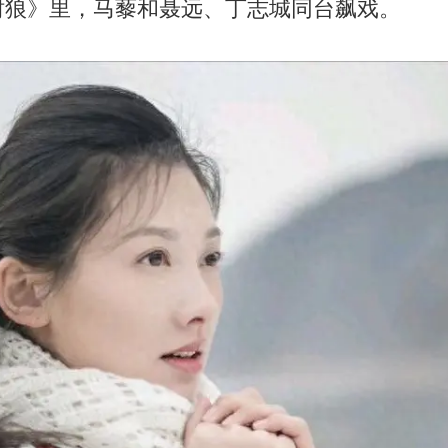
豺狼》里，马藜和聂远、丁志城同台飙戏。