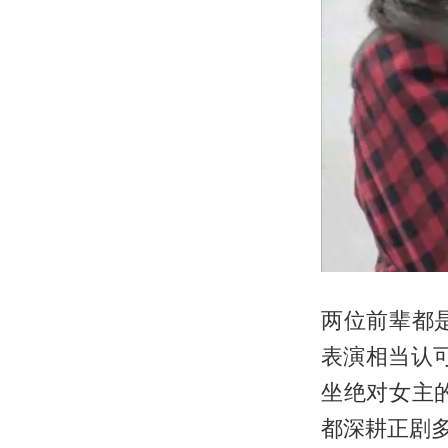
两位前辈都
表演相当认
坐绝对女主
都深耕正剧