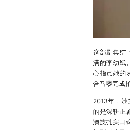
这部剧集结
满的李幼斌
心指点她的
合马藜完成
2013年
的是深耕正
演技扎实口