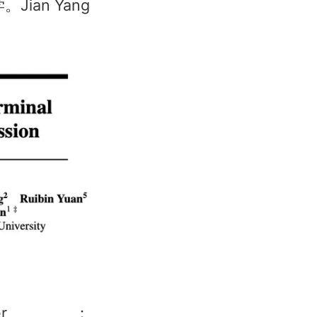
Jian Yang
。
aper：