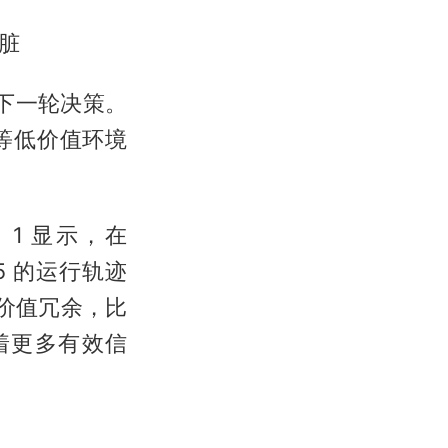
越脏
 带入下一轮决策。
 等低价值环境
图 1 显示，在
M2.5 的运行轨迹
低价值冗余，比
味着更多有效信