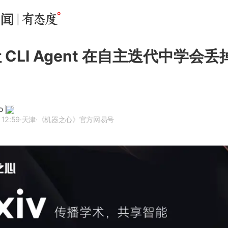
 让 CLI Agent 在自主迭代中学会
o
 12:59
·天津
·《机器之心》官方网易号