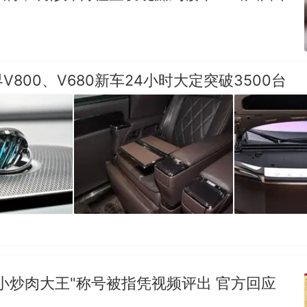
V800、V680新车24小时大定突破3500台
小炒肉大王"称号被指凭视频评出 官方回应