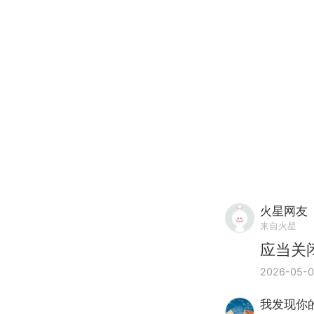
火星网友
来自火星
应当关
2026-05-0
我发现你