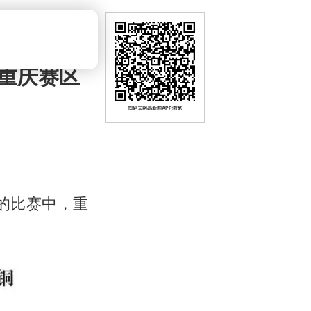
重庆赛区
扫码去网易新闻APP浏览
的比赛中，重