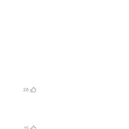
26
15