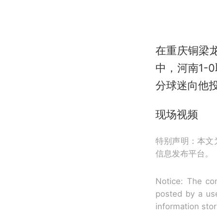
在重庆铜梁龙
中，河南1
分球迷向他
现场视频
特别声明：本文
信息发布平台。
Notice: The con
posted by a use
information sto