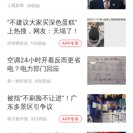
寻味
上观新闻
38跟贴
“不建议大家买深色蛋糕”
上热搜，网友：天塌了！
环球网资讯
109跟贴
APP专享
空调24小时开着反而更省
电？电力部门回应
第一财经资讯
966跟贴
被指“不刷脸不让进”！广
东多景区引争议
南方都市报
325跟贴
APP专享