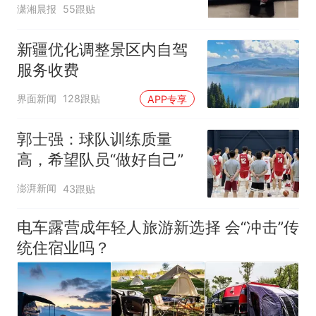
潇湘晨报
55跟贴
新疆优化调整景区内自驾
服务收费
界面新闻
128跟贴
APP专享
郭士强：球队训练质量
高，希望队员“做好自己”
澎湃新闻
43跟贴
电车露营成年轻人旅游新选择 会“冲击”传
统住宿业吗？