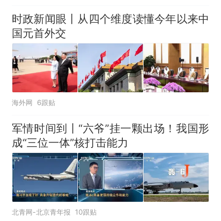
时政新闻眼丨从四个维度读懂今年以来中
国元首外交
海外网
6跟贴
军情时间到丨“六爷”挂一颗出场！我国形
成“三位一体”核打击能力
北青网-北京青年报
10跟贴