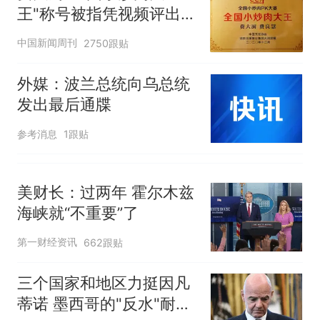
搜，网友：天塌了！
王"称号被指凭视频评出
那个在床头放菜刀的女孩，
热
官方回应
中国新闻周刊
2750跟贴
因老师一句“跟我回家”改写了
人生
外媒：波兰总统向乌总统
发出最后通牒
参考消息
1跟贴
美财长：过两年 霍尔木兹
海峡就“不重要”了
第一财经资讯
662跟贴
三个国家和地区力挺因凡
蒂诺 墨西哥的"反水"耐人