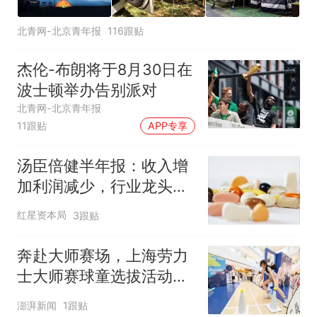
北青网-北京青年报
116跟贴
杰伦-布朗将于8月30日在
波士顿举办告别派对
北青网-北京青年报
11跟贴
APP专享
汤臣倍健半年报：收入增
加利润减少，行业龙头的
AB面
红星资本局
3跟贴
奔赴大师赛场，上海劳力
士大师赛球童选拔活动启
动
澎湃新闻
1跟贴