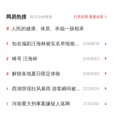
网易热搜
每30分钟更新
打开应用 查看全部
人民的健康、体质、幸福一脉相承
知名编剧汪海林被实名举报偷税漏税
2348619
1
峰哥 汪海林
2292663
2
解锁各地夏日限定体验
2268282
3
西湖突现狂风暴雨 游客瞬间被浇透
2220920
4
河南重大刑事案嫌疑人落网
2130240
5