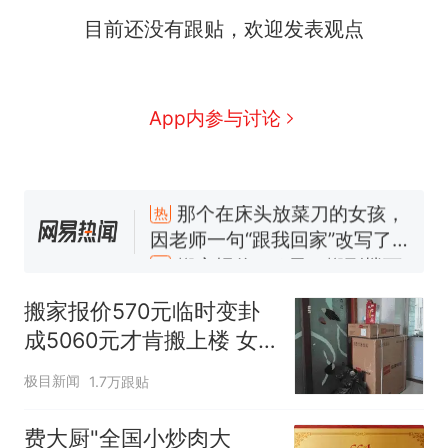
目前还没有跟贴，欢迎发表观点
App内参与讨论
那个在床头放菜刀的女孩，
热
因老师一句“跟我回家”改写了
人生
搬家报价570元，搬到楼下
新
交5060元才肯搬上楼！女子傻
眼了……
佛山一中学招聘物理教师，笔
试前13名均遭淘汰？教育局：
搬家报价570元临时变卦
已叫停招聘，成立调查组全面
笔试第一被第二名传话劝弃考
成5060元才肯搬上楼 女
核查
官方通报
子傻眼
空调24小时开着反而更省电？
极目新闻
1.7万跟贴
电力部门回应
“不建议大家买深色蛋糕”上热
费大厨"全国小炒肉大