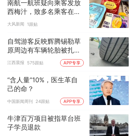
南航一航班疑向乘客发放
西梅汁，致多名乘客在飞
行途中排队上厕所！乘
大风新闻
1跟贴
客：机上100多人只有2个
厕所；客服回应：并非每
自驾游客反映辉腾锡勒草
架飞机都会发放西梅汁
原周边有车辆轮胎被扎，
修理店铺换胎价格高达千
江西晨报
575跟贴
APP专享
元，官方发布情况通报
“含人量”10%，医生革自
己的命？
中国新闻周刊
24跟贴
APP专享
牛津百万项目被指草台班
子学员退款