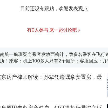
搬家报价570元，搬到楼下交5060元才肯搬上楼
新
目前还没有跟贴，欢迎发表观点
了……
空调24小时开着反而更省电？电力部门回应
佛山一中学招聘物理教师，笔试前13名均遭淘汰？教
有0人参与 来一起讨论吧
招聘，成立调查组全面核查
“不建议大家买深色蛋糕”上热搜，网友：天塌了！
南航一航班疑向乘客发放西梅汁，致多名乘客在飞行
所！乘客：机上100多人只有2个厕所；客服回应：
会发放西梅汁
那个在床头放菜刀的女孩，因老师一句“跟我回家”
热
月北京房产律师解读：孙辈凭遗嘱拿安置房，最
？
自身原因未办房产过户，仍可提执行异议之诉