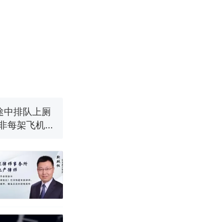
！女子傻眼
育局：已叫停
途中排队上厕
并非每架飞机都
改写了人生