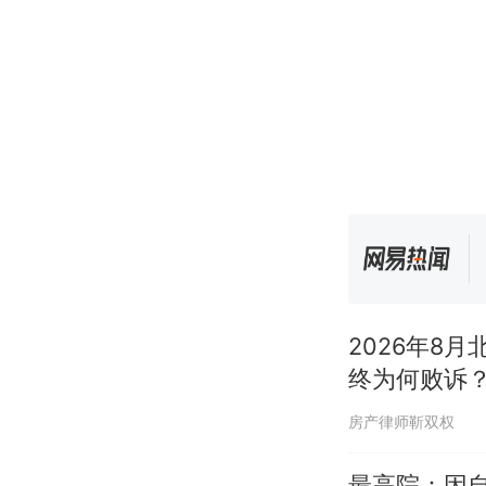
2026年8
终为何败诉
房产律师靳双权
最高院：因