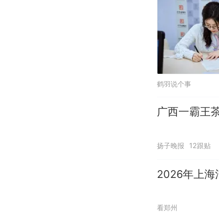
鹤羽说个事
广西一霸王茶
扬子晚报
12跟贴
2026年上
看郑州