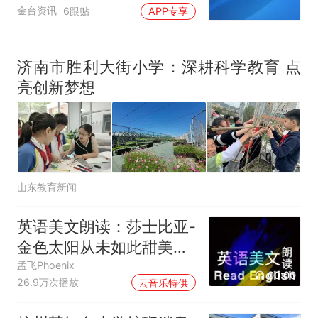
金台资讯
6跟贴
APP专享
济南市胜利大街小学：深耕科学教育 点
亮创新梦想
山东教育新闻
英语美文朗读：莎士比亚-
金色太阳从未如此甜美吻
过
孟飞Phoenix
00:00
26.9万次播放
云音乐特供