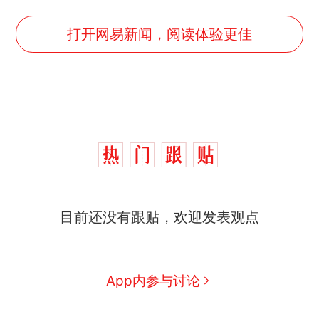
打开网易新闻，阅读体验更佳
目前还没有跟贴，欢迎发表观点
十多万人报名的考试，成绩
热
全部作废，公平么？
全球唯一没有法定首都的国
新
App内参与讨论
家，刚改国名，总统就邀请中
国大使骑行绕了几乎整个国境
搬家报价570元，搬到楼下交