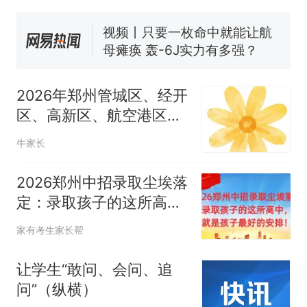
线一圈，还曾两次到中国寻根
5060元才肯搬上楼！女子傻眼
了……
视频丨只要一枚命中就能让航
母瘫痪 轰-6J实力有多强？
空调24小时开着反而更省电？
电力部门回应
2026年郑州管城区、经开
佛山一中学招聘物理教师，笔
区、高新区、航空港区小
试前13名均遭淘汰？教育局：
学入学报名须知！
已叫停招聘，成立调查组全面
十多万人报名的考试，成绩
热
牛家长
核查
全部作废，公平么？
2026郑州中招录取尘埃落
定：录取孩子的这所高
中，就是孩子最好的安
家有考生家长帮
排！
让学生“敢问、会问、追
问”（纵横）