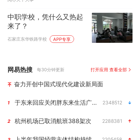
中职学校，凭什么又热起
来了？
石家庄东华铁路学校
APP专享
网易热搜
每30分钟更新
打开应用 查看全部
奋力开创中国式现代化建设新局面
于东来回应关闭胖东来生活广场店
2348512
1
杭州机场已取消航班388架次
2288381
2
上半年我国经营主体结构持续优化
2205458
3