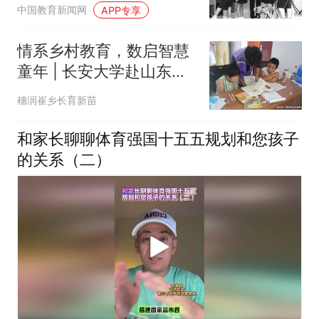
中国教育新闻网
APP专享
情系乡村教育，数启智慧
童年 | 长安大学赴山东德
州三唐乡崔家庙村暑期社
穗润崔乡长育新苗
会实践队开展趣味数学课
堂
和家长聊聊体育强国十五五规划和您孩子
的关系（二）