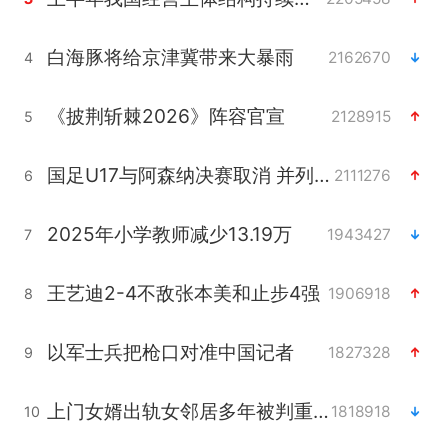
白海豚将给京津冀带来大暴雨
2162670
4
《披荆斩棘2026》阵容官宣
2128915
5
国足U17与阿森纳决赛取消 并列冠军
2111276
6
2025年小学教师减少13.19万
1943427
7
王艺迪2-4不敌张本美和止步4强
1906918
8
以军士兵把枪口对准中国记者
1827328
9
上门女婿出轨女邻居多年被判重婚罪
1818918
10