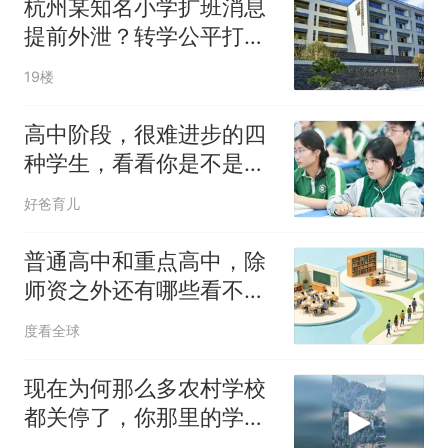
杭州某知名小学扩班消息
提前外泄？转学公平打问
号
19楼
高中阶段，很难进步的四
种学生，看看你是不是其
中一种？
好爸育儿
普通高中和重点高中，除
师资之外还有哪些看不见
的差距？
度看全球
现在为何那么多农村学校
都关停了，你那里的学校
还好吗