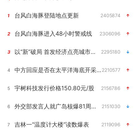
台风白海豚登陆地点更新
2405874
1
台风白海豚进入48小时警戒线
2306096
2
以“新”破局 首发经济点亮城市消费活力
2295180
3
中方回应是否在太平洋海底开采稀土
2210577
4
宇树科技发行价格150.80元/股
2156786
5
外交部发言人就广岛核爆81周年等答记者问
2151030
6
吉林一“温度计大楼”读数爆表
2119096
7