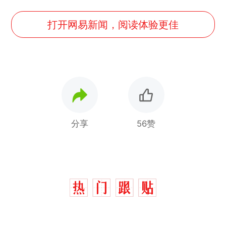
打开网易新闻，阅读体验更佳
分享
56赞
制裁瓜子饺子，美国怕什
热
么？
费大厨“全国小炒肉大王”称
新