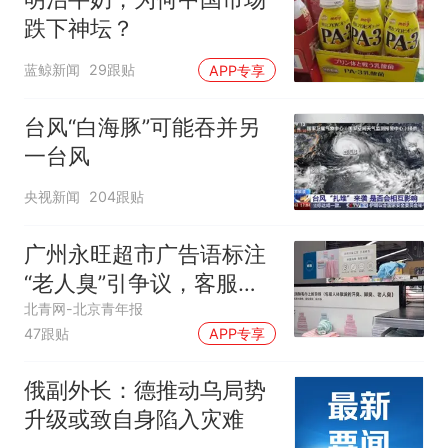
跌下神坛？
蓝鲸新闻
29跟贴
APP专享
台风“白海豚”可能吞并另
一台风
央视新闻
204跟贴
广州永旺超市广告语标注
“老人臭”引争议，客服回
应
北青网-北京青年报
47跟贴
APP专享
俄副外长：德推动乌局势
升级或致自身陷入灾难