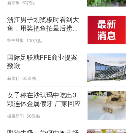
新京报
61跟贴
浙江男子划桨板时看到大
鱼，用桨把鱼拍晕后捞
起；当事人：鱼重7斤6
鲁中晨报
100跟贴
两，做成红烧辣子鱼块，
味道很好
国际足联就FFE商业提案
致歉
新华社
65跟贴
女子称在沙琪玛中吃出3
颗连体金属假牙 厂家回应
极目新闻
50跟贴
明治牛奶，为何中国市场