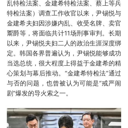
乱特检法案、金建希特检法案、蔡上等兵
特检法案）调查工作收官以来，尹锡悦与
金建希夫妇因涉嫌内乱、收受名牌、卖官
鬻爵等，将面临共计11场刑事审判。长期
以来，尹锡悦夫妇二人的政治生涯深度绑
定。韩国各界普遍认为，尹锡悦能够成功
当选总统，很大程度上得益于金建希的精
心策划与幕后推动。“金建希特检法”通过
与否的问题，也曾被认为可能是“戒严闹
剧”爆发的导火索之一。