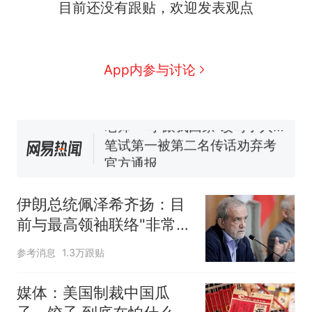
目前还没有跟贴，欢迎发表观点
号，仅凭视频评出？中国烹饪
协会回应
男子上山采菌偶然发现鸡枞菌
窝，原地守1天等它长大：挖了
140多朵
美国渔民钓获鲨鱼徒手将其拽
App内参与讨论
回大海 目击者直呼震惊 （视频
来源：参考消息）
那个在床头放菜刀的女孩，因
老师一句“跟我回家”改写了人
生
笔试第一被第二名传话劝弃考
官方通报
制裁瓜子饺子，美国怕什
热
么？
伊朗总统佩泽希齐扬：目
前与最高领袖联络"非常困
难"
参考消息
1.3万跟贴
媒体：美国制裁中国瓜