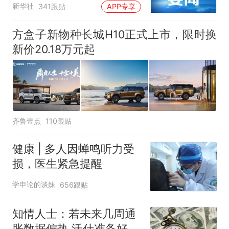
新华社
341跟贴
APP专享
方盒子新物种长城H10正式上市，限时换
新价20.18万元起
齐鲁壹点
110跟贴
健康 | 多人因蝉鸣听力受
损，医生紧急提醒
学申论的谈妹
656跟贴
知情人士：若未来几周通
胀数据偏热 沃什准备好加