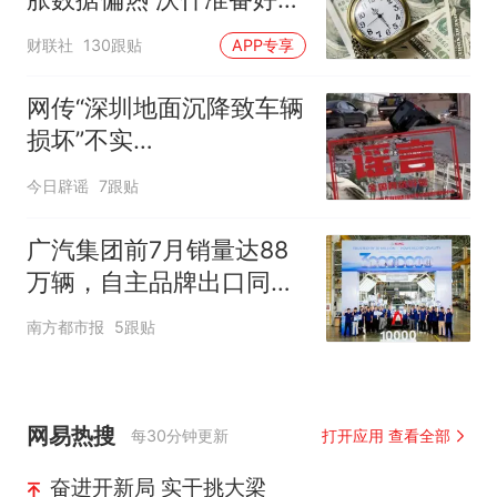
息
财联社
130跟贴
APP专享
网传“深圳地面沉降致车辆
损坏”不实
（2026·08·06）
今日辟谣
7跟贴
广汽集团前7月销量达88
万辆，自主品牌出口同比
增130%
南方都市报
5跟贴
网易热搜
每30分钟更新
打开应用 查看全部
奋进开新局 实干挑大梁