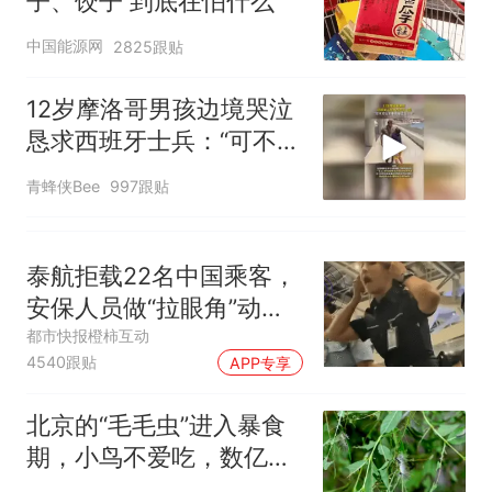
子、饺子 到底在怕什么
中国能源网
2825跟贴
12岁摩洛哥男孩边境哭泣
恳求西班牙士兵：“可不可
以不要把我遣返回国”
青蜂侠Bee
997跟贴
泰航拒载22名中国乘客，
安保人员做“拉眼角”动
作，泰国机场最新回应：
都市快报橙柿互动
4540跟贴
APP专享
拒绝登机决定由航司作
出；亲历者：曾承诺免费
北京的“毛毛虫”进入暴食
改签但没兑现
期，小鸟不爱吃，数亿头
小蜂迎战