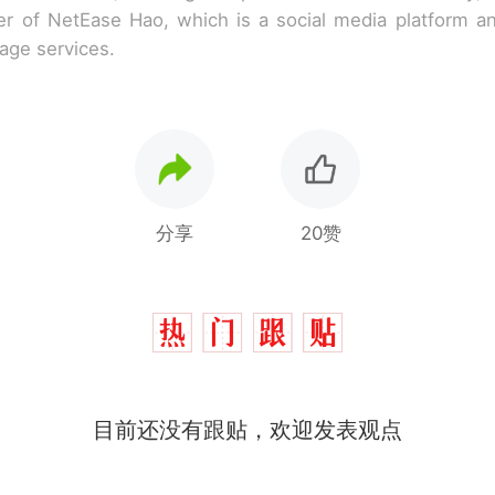
r of NetEase Hao, which is a social media platform a
rage services.
分享
20赞
那个在床头放菜刀的女孩，因老师一句“跟我回家”
热
费大厨“全国小炒肉大王”称号，仅凭视频评出？中
新
应
美国渔民钓获鲨鱼徒手将其拽回大海 目击者直呼震惊
目前还没有跟贴，欢迎发表观点
参考消息）
笔试第一被第二名传话劝弃考 官方通报