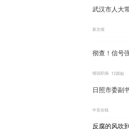
武汉市人大
新京报
彻查！信号强
细说职场
12跟贴
日照市委副
中安在线
反腐的风吹