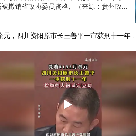
磊被撤销省政协委员资格。（来源：贵州政协
君）投稿邮箱：3882124142
万余元，四川资阳原市长王善平一审获刑十一年