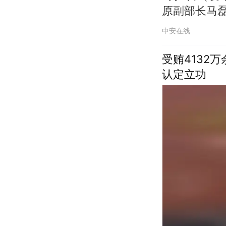
原副部长马
报）（编辑：王
中安在线
受贿4132
认定立功