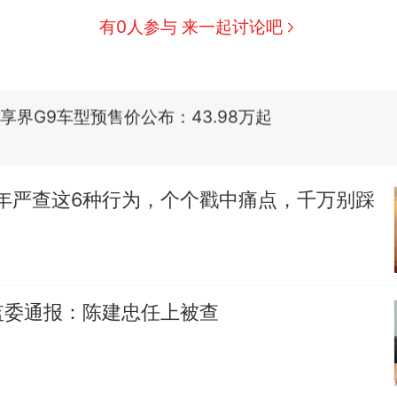
佛山一中学招聘物理教师，笔试前13名均遭淘汰？教
有0人参与 来一起讨论吧
招聘，成立调查组全面核查
享界G9车型预售价公布：43.98万起
那个在床头放菜刀的女孩，因老师一句“跟我回家”
热
6年严查这6种行为，个个戳中痛点，千万别踩
监委通报：陈建忠任上被查