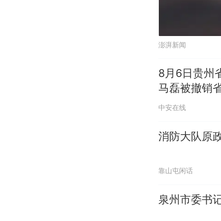
澎湃新闻
8月6日贵
马磊被撤销
中安在线
消防大队原
靠山屯闲话
泉州市委书