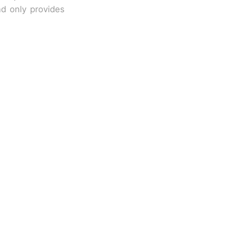
nd only provides
改写了人生
国烹饪协会回
 （视频来源：