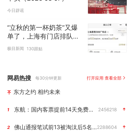
今日辟谣
“立秋的第一杯奶茶”又爆
单了，上海有门店排队超
500杯，店员：今天奶茶
极目新闻
130跟贴
店都很忙，要等2个多小
时
网易热搜
每30分钟更新
打开应用 查看全部
东方之约 相约未来
东航：国内客票提前14天免费退改
2456218
1
佛山通报笔试前13被淘汰后5名进体检
2288604
2