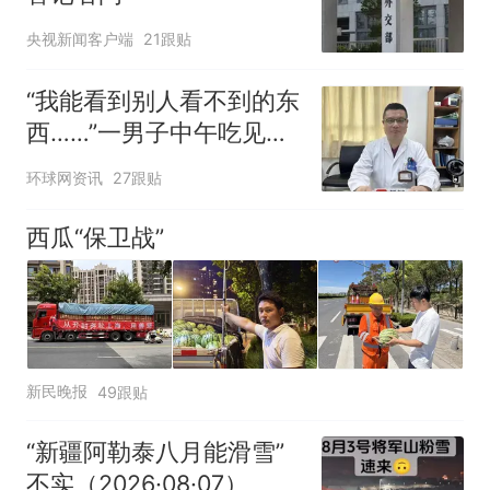
央视新闻客户端
21跟贴
“我能看到别人看不到的东
西……”一男子中午吃见手
青没事，晚上再吃却出现
环球网资讯
27跟贴
幻觉被紧急送医！
西瓜“保卫战”
新民晚报
49跟贴
“新疆阿勒泰八月能滑雪”
不实（2026·08·07）