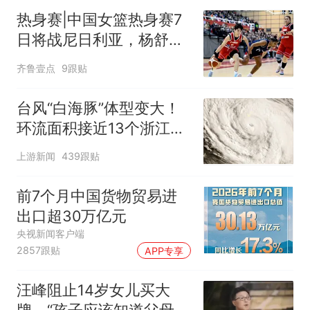
热身赛|中国女篮热身赛7
日将战尼日利亚，杨舒予
有望出战
齐鲁壹点
9跟贴
台风“白海豚”体型变大！
环流面积接近13个浙江那
么大
上游新闻
439跟贴
前7个月中国货物贸易进
出口超30万亿元
央视新闻客户端
2857跟贴
APP专享
汪峰阻止14岁女儿买大
牌，“孩子应该知道父母的