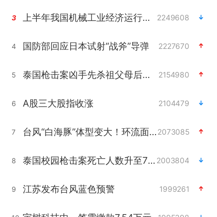
上半年我国机械工业经济运行稳中有进
2249608
3
国防部回应日本试射“战斧”导弹
2227670
4
泰国枪击案凶手先杀祖父母后行凶
2154980
5
A股三大股指收涨
2104479
6
台风“白海豚”体型变大！环流面积接近13个浙江那么大
2073085
7
泰国校园枪击案死亡人数升至7人
2003804
8
江苏发布台风蓝色预警
1999261
9