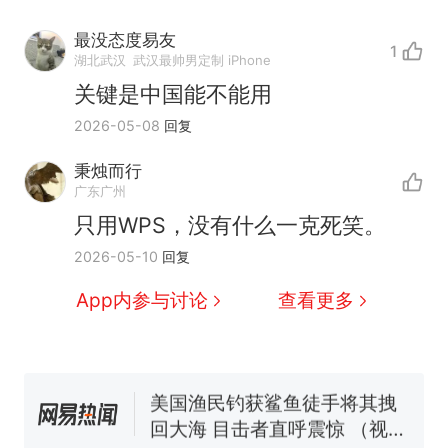
最没态度易友
1
湖北武汉
武汉最帅男定制 iPhone
关键是中国能不能用
2026-05-08
回复
秉烛而行
那个在床头放菜刀的女孩，
热
广东广州
因老师一句“跟我回家”改写了
只用WPS，没有什么一克死笑。
人生
制裁瓜子饺子，美国怕什
新
2026-05-10
回复
么？
费大厨“全国小炒肉大王”称
App内参与讨论
查看更多
号，仅凭视频评出？中国烹饪
协会回应
男子上山采菌偶然发现鸡枞菌
窝，原地守1天等它长大：挖了
140多朵
美国渔民钓获鲨鱼徒手将其拽
回大海 目击者直呼震惊 （视频