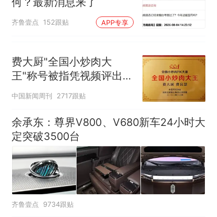
何？最新消息来了
齐鲁壹点
152跟贴
APP专享
费大厨"全国小炒肉大
王"称号被指凭视频评出
官方回应
中国新闻周刊
2717跟贴
余承东：尊界V800、V680新车24小时大
定突破3500台
齐鲁壹点
9734跟贴