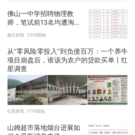
来源：参考消息）
笔试第一被第二名传话劝弃考
官方通报
佛山一中学招聘物理教
那个在床头放菜刀的女孩，
热
师，笔试前13名均遭淘
因老师一句“跟我回家”改写了
汰？教育局：已叫停招
人生
极目新闻
2309跟贴
聘，成立调查组全面核查
从“零风险零投入”到负债百万：一个养牛
项目崩盘后，谁该为农户的贷款买单丨红
星调查
红星新闻
1779跟贴
山姆超市落地烟台进展如