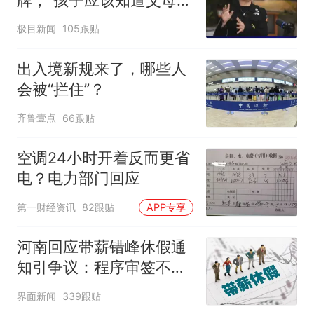
不易”，称自己买衣服80%
极目新闻
105跟贴
都在淘宝
出入境新规来了，哪些人
会被“拦住”？
齐鲁壹点
66跟贴
空调24小时开着反而更省
电？电力部门回应
第一财经资讯
82跟贴
APP专享
河南回应带薪错峰休假通
知引争议：程序审签不规
范，待修改后予以印发
界面新闻
339跟贴