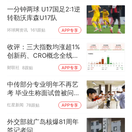
一分钟两球 U17国足2:1逆
转勒沃库森U17队
环球网资讯
161跟贴
APP专享
收评：三大指数均涨超1%
创新药、CRO概念全线走
强
财联社
8跟贴
APP专享
中传部分专业明年不再艺
考 毕业生称面试曾被问
“如何策划晚会” 专家：遏
红星新闻
78跟贴
APP专享
制“艺考捷径化”
外交部就广岛核爆81周年
答记者问