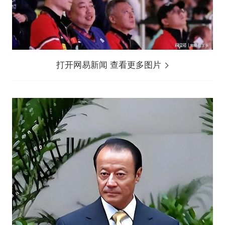
打开网易新闻 查看更多图片