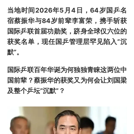
当地时间2026年5月4日，64岁国乒名
宿
蔡振华
与84岁前辈李富荣，携手斩获
国际乒联首届功勋奖，跻身全球仅六位的
获奖名单，现任国乒管理层罕见陷入“沉
默”。
国际乒联百年华诞为何独独青睐这两位中
国前辈？蔡振华的获奖又为何会让
刘国梁
及整个乒坛“沉默”？