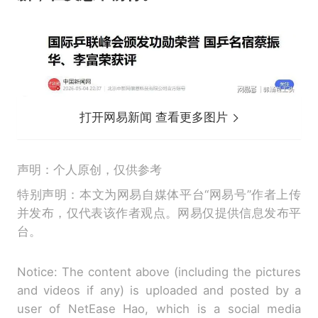
打开网易新闻 查看更多图片
声明：个人原创，仅供参考
特别声明：本文为网易自媒体平台“网易号”作者上传
并发布，仅代表该作者观点。网易仅提供信息发布平
台。
Notice: The content above (including the pictures
and videos if any) is uploaded and posted by a
user of NetEase Hao, which is a social media