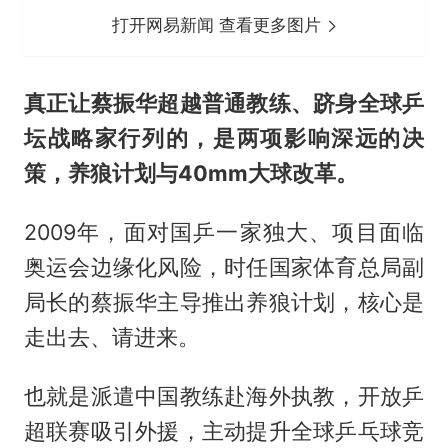
打开网易新闻 查看更多图片
真正让蔡振华超越普通教练、跻身全球乒
坛战略家行列的，是两项影响深远的决
策，养狼计划与40mm大球改革。
2009年，面对国乒一家独大、项目面临
奥运会边缘化风险，时任国家体育总局副
局长的蔡振华主导推出养狼计划，核心是
走出去、请进来。
也就是派遣中国教练赴海外执教，开放乒
超联赛吸引外援，主动提升全球乒乓球竞