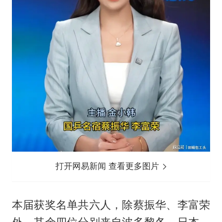
打开网易新闻 查看更多图片
本届获奖名单共六人，除蔡振华、李富荣