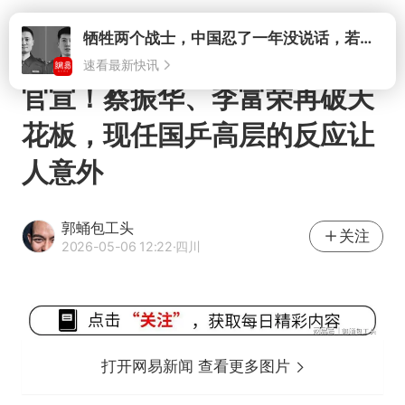
打开
官宣！蔡振华、李富荣再破天
花板，现任国乒高层的反应让
人意外
郭蛹包工头
关注
2026-05-06 12:22
·四川
打开网易新闻 查看更多图片