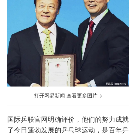
打开网易新闻 查看更多图片
国际乒联官网明确评价，他们的努力成就
了今日蓬勃发展的乒乓球运动，是百年乒