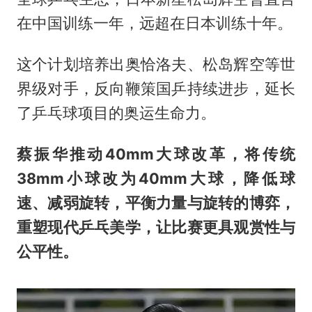
在中国训练一年，远超在日本训练十年。
这个计划培养出奥恰洛夫、松岛辉空等世
界级对手，反向鞭策国乒持续进步，延长
了乒乓球项目的奥运生命力。
蔡振华推动40mm大球改革，将传统
38mm小球改为40mm大球，降低球
速、减弱旋转，平衡力量与旋转的博弈，
重塑现代乒乓美学，让比赛更具观赏性与
公平性。