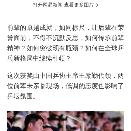
打开网易新闻 查看更多图片
前辈的卓越成就，如同标尺，让后辈在荣
誉面前，不得不沉默反思，如何传承前辈
精神？如何突破现有瓶颈？如何在全球乒
乓新格局中继续引领？
这次获奖由中国乒协主席王励勤代领，两
位前辈未亲临现场，低调的态度也影响了
乒坛氛围。