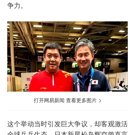
争力。
打开网易新闻 查看更多图片
这个举动当时引发巨大争议，却客观激活
全球乒乓生态，日本新星松岛辉空曾直言