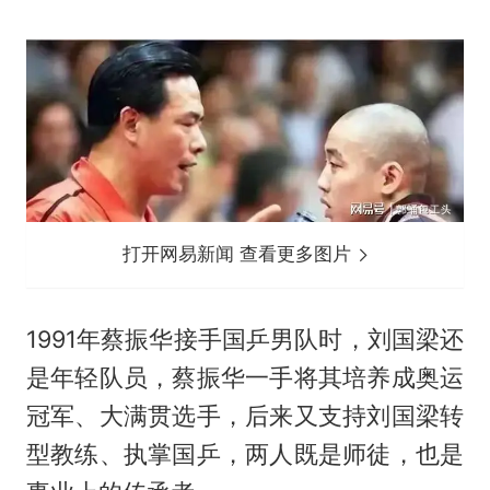
打开网易新闻 查看更多图片
1991年蔡振华接手国乒男队时，刘国梁还
是年轻队员，蔡振华一手将其培养成奥运
冠军、大满贯选手，后来又支持刘国梁转
型教练、执掌国乒，两人既是师徒，也是