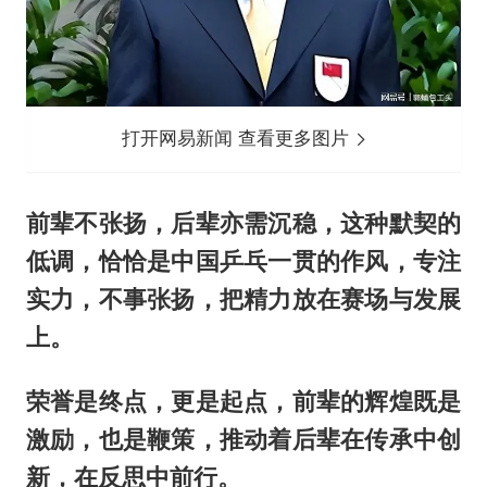
打开网易新闻 查看更多图片
前辈不张扬，后辈亦需沉稳，这种默契的
低调，恰恰是中国乒乓一贯的作风，专注
实力，不事张扬，把精力放在赛场与发展
上。
荣誉是终点，更是起点，前辈的辉煌既是
激励，也是鞭策，推动着后辈在传承中创
新，在反思中前行。