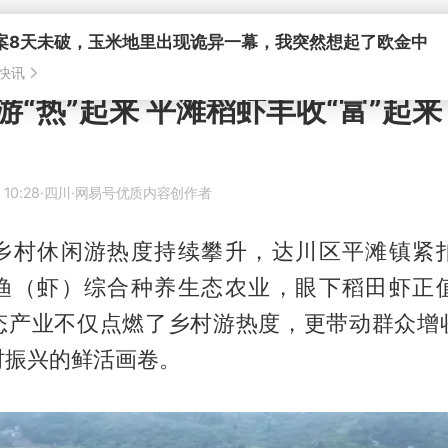
游“热”起来 平滩稻虾丰收“富”起来
 10:28
·四川
·网易号优质内容创作者
乡村休闲游热度持续攀升，达川区平滩镇紧
渔（虾）综合种养生态农业，眼下稻田虾正
态产业不仅点燃了乡村游热度，更带动群众增
村振兴的鲜活画卷。