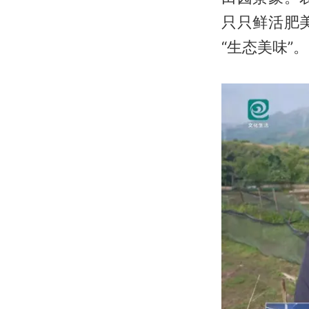
只只鲜活肥
“生态美味”。