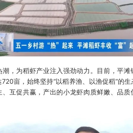
热潮，为稻虾产业注入强劲动力。目前，平滩
720亩，始终坚持“以稻养渔、以渔促稻”的
生、互促共赢，产出的小龙虾肉质鲜嫩、品质