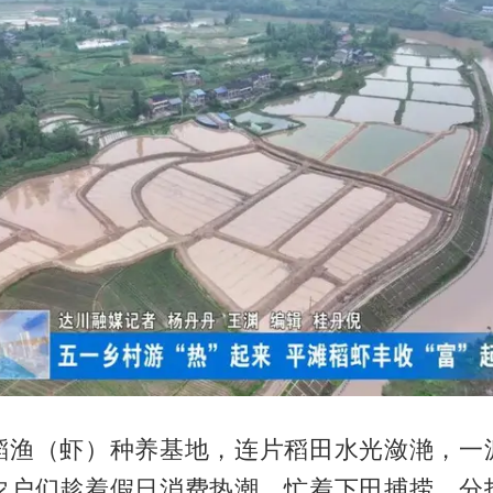
稻渔（虾）种养基地，连片稻田水光潋滟，一
农户们趁着假日消费热潮，忙着下田捕捞、分