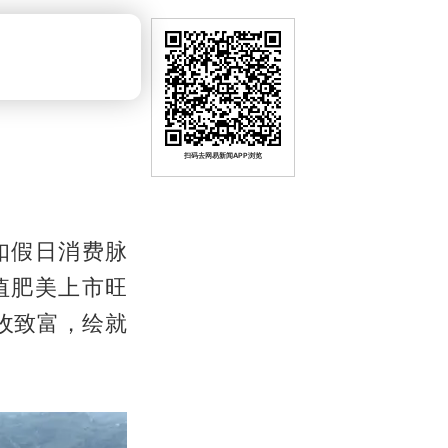
扫码去网易新闻APP浏览
扣假日消费脉
值肥美上市旺
收致富，绘就