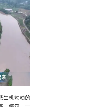
派生机勃勃的
拣、装箱，一