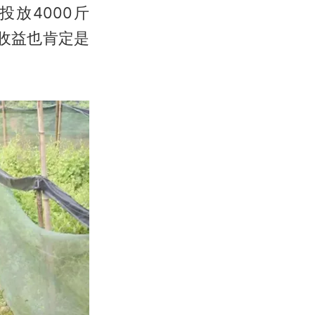
放4000斤
收益也肯定是