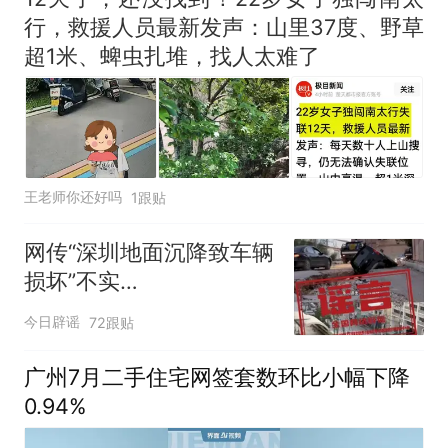
行，救援人员最新发声：山里37度、野草
超1米、蜱虫扎堆，找人太难了
王老师你还好吗
1跟贴
网传“深圳地面沉降致车辆
损坏”不实
（2026·08·06）
今日辟谣
72跟贴
广州7月二手住宅网签套数环比小幅下降
0.94%