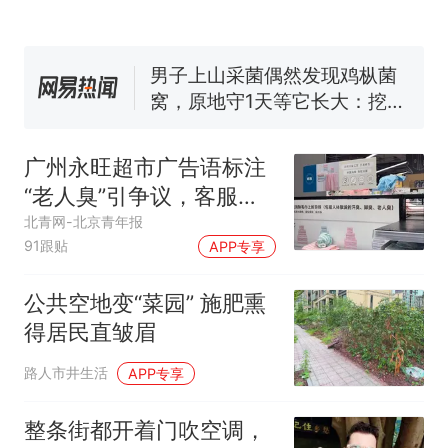
费大厨“全国小炒肉大王”称
号，仅凭视频评出？中国烹饪
协会回应
男子上山采菌偶然发现鸡枞菌
窝，原地守1天等它长大：挖了
140多朵
美国渔民钓获鲨鱼徒手将其拽
回大海 目击者直呼震惊 （视频
广州永旺超市广告语标注
来源：参考消息）
笔试第一被第二名传话劝弃考
“老人臭”引争议，客服回
官方通报
应
北青网-北京青年报
那个在床头放菜刀的女孩，
热
91跟贴
APP专享
因老师一句“跟我回家”改写了
人生
公共空地变“菜园” 施肥熏
得居民直皱眉
路人市井生活
APP专享
整条街都开着门吹空调，