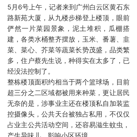
5月6号上午，记者来到广州白云区黄石东
路新苑大厦，从九楼步梯登上楼顶，眼前
俨然一片菜园景象，泥土堆积，瓜棚搭
建，各类水桶整齐摆放，玉米、番薯、韭
菜、菜心、芥菜等蔬菜长势茂盛，品类繁
多，住户蔡先生说，种得实在太多了，已
经没法控制了。
整栋楼顶面积约相当于两个篮球场，目前
超三分之二区域都被用来种菜，更让居民
无奈的是，涉事业主还在楼顶私自加装监
控摄像头，公共天台被独占私用，不仅仅
占业主公共活动空间，还容易滋生蚊虫，
产生异味儿，影响小区环境。