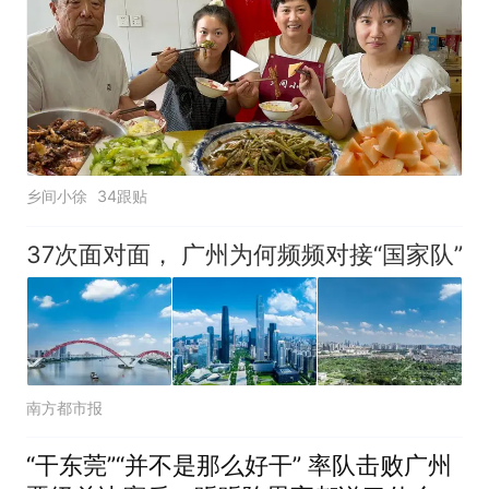
乡间小徐
34跟贴
37次面对面， 广州为何频频对接“国家队”
南方都市报
“干东莞”“并不是那么好干” 率队击败广州