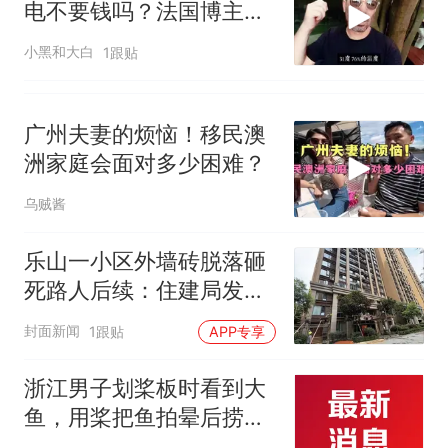
电不要钱吗？法国博主在
广州街头特别疑惑
小黑和大白
1跟贴
广州夫妻的烦恼！移民澳
洲家庭会面对多少困难？
乌贼酱
乐山一小区外墙砖脱落砸
死路人后续：住建局发文
全区排查整治，事发小区
封面新闻
1跟贴
APP专享
多楼栋打围排危｜追踪到
底
浙江男子划桨板时看到大
鱼，用桨把鱼拍晕后捞
起；当事人：鱼重7斤6