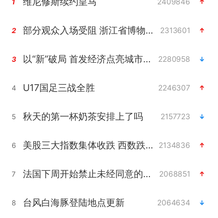
维尼修斯续约皇马
2409846
1
部分观众入场受阻 浙江省博物馆致歉
2313601
2
以“新”破局 首发经济点亮城市消费活力
2280958
3
U17国足三战全胜
2246307
4
秋天的第一杯奶茶安排上了吗
2157723
5
美股三大指数集体收跌 西数跌超13%
2134836
6
法国下周开始禁止未经同意的电话营销
2068851
7
台风白海豚登陆地点更新
2064634
8