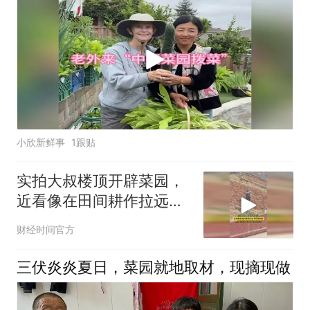
小欣新鲜事
1跟贴
实拍大叔楼顶开辟菜园，
近看像在田间耕作拉远才
发现真相!
财经时间官方
三伏炎炎夏日，菜园就地取材，现摘现做