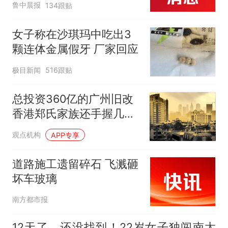
鲁中晨报
134跟贴
两，做成红烧辣子鱼块，
味道很好
女子称在沙琪玛中吃出3
颗连体金属假牙 厂家回应
极目新闻
516跟贴
总投资360亿的广州旧改
香港郑氏家族还手握几
个？
观点机构
APP专享
道路施工遗留碎石 飞溅砸
坏车玻璃
南方都市报
12天了，还没找到！22岁女子独闯南太