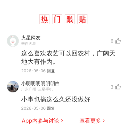
火星网友
6
来自火星
这么喜欢农艺可以回农村，广阔天
地大有作为。
2026-05-06
回复
小明明明明明明白
3
广东广州
三星手机
小事也搞这么久还没做好
那个在床头放菜刀的女孩，
热
2026-05-06
回复
因老师一句“跟我回家”改写了
人生
制裁瓜子饺子，美国怕什
新
App内参与讨论
查看更多
么？