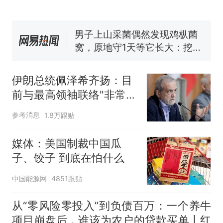
费大厨“全国小炒肉大王”称
号，仅凭视频评出？中国烹饪
协会回应
男子上山采菌偶然发现鸡枞菌
窝，原地守1天等它长大：挖了
140多朵
美国渔民钓获鲨鱼徒手将其拽
回大海 目击者直呼震惊 （视频
伊朗总统佩泽希齐扬：目
来源：参考消息）
笔试第一被第二名传话劝弃考
前与最高领袖联络"非常困
官方通报
难"
那个在床头放菜刀的女孩，
热
参考消息
1.8万跟贴
因老师一句“跟我回家”改写了
人生
媒体：美国制裁中国瓜
子、饺子 到底在怕什么
中国能源网
4851跟贴
从“零风险零投入”到负债百万：一个养牛
项目崩盘后，谁该为农户的贷款买单丨红