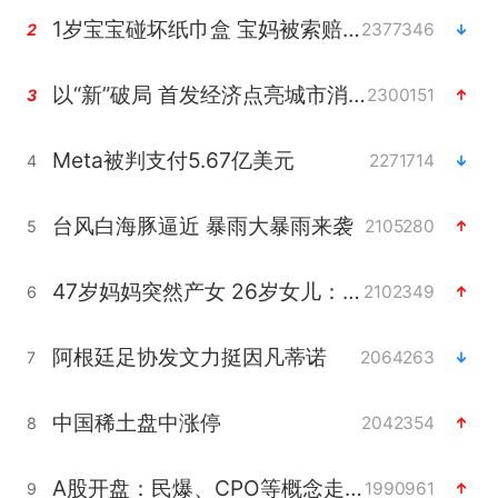
1岁宝宝碰坏纸巾盒 宝妈被索赔924元
2377346
2
以“新”破局 首发经济点亮城市消费活力
2300151
3
Meta被判支付5.67亿美元
2271714
4
台风白海豚逼近 暴雨大暴雨来袭
2105280
5
47岁妈妈突然产女 26岁女儿：很震惊
2102349
6
阿根廷足协发文力挺因凡蒂诺
2064263
7
中国稀土盘中涨停
2042354
8
A股开盘：民爆、CPO等概念走强
1990961
9