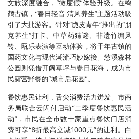
文旅深度融合，“微度假”体验升级。在鸣
鹤古镇，“春日轻音·清风养生”主题活动吸
引了大批游客。针对“脆皮青年”推出的“朋
克养生”打卡、中草药猜谜、非遗竹编风
铃、瓯乐表演等互动体验，将千年古镇的
国药文化与现代潮流巧妙嫁接。慈溪森林
公园则凭借开阔草坪与春日花海，成为市
民露营野餐的“城市后花园”。
餐饮惠民让利，舌尖消费活力迸发。市商
务局联合云闪付启动“二季度餐饮惠民活
动”，市民在全市数十家重点餐饮门店消
费可享“8折最高立减1000元”的让利。白