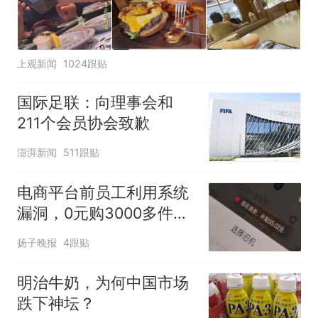
上观新闻
1024跟贴
国际足联：向理事会和
211个会员协会致歉
澎湃新闻
511跟贴
电商平台前员工利用系统
漏洞，0元购3000多件家
电！
扬子晚报
4跟贴
明治牛奶，为何中国市场
跌下神坛？