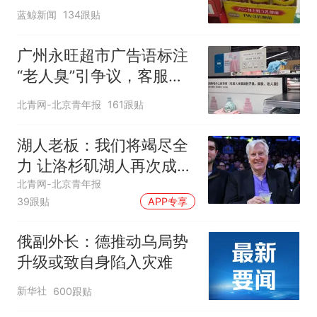
蓝鲸新闻
134跟贴
广州永旺超市广告语标注
“老人臭”引争议，客服回
应
北青网-北京青年报
161跟贴
湖人老板：我们将竭尽全
力 让洛杉矶湖人再次成为
冠军之师
北青网-北京青年报
39跟贴
APP专享
俄副外长：德推动乌局势
升级或致自身陷入灾难
新华社
600跟贴