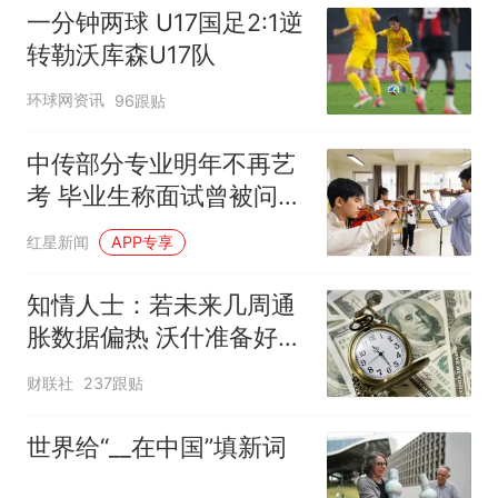
一分钟两球 U17国足2:1逆
转勒沃库森U17队
环球网资讯
96跟贴
中传部分专业明年不再艺
考 毕业生称面试曾被问
“如何策划晚会” 专家：遏
红星新闻
APP专享
制“艺考捷径化”
知情人士：若未来几周通
胀数据偏热 沃什准备好加
息
财联社
237跟贴
世界给“__在中国”填新词