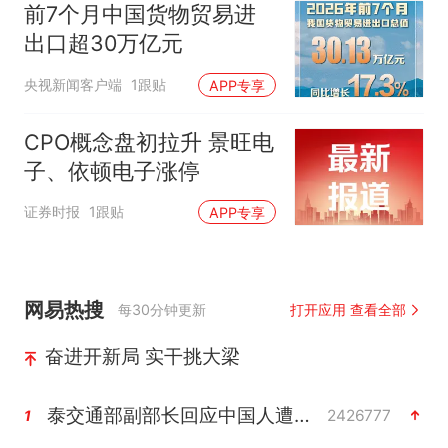
前7个月中国货物贸易进
出口超30万亿元
央视新闻客户端
1跟贴
APP专享
CPO概念盘初拉升 景旺电
子、依顿电子涨停
证券时报
1跟贴
APP专享
网易热搜
每30分钟更新
打开应用 查看全部
奋进开新局 实干挑大梁
泰交通部副部长回应中国人遭歧视手势
2426777
1