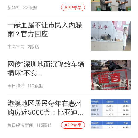
新华社
22跟贴
APP专享
一献血屋不让市民入内躲
雨？官方回应
半岛官网
2跟贴
网传“深圳地面沉降致车辆
损坏”不实
（2026·08·06）
今日辟谣
112跟贴
港澳地区居民每年在惠州
购房近5000套；比亚迪销
量跻身全球车企第六丨大
每日经济新闻
115跟贴
APP专享
湾区财经早参