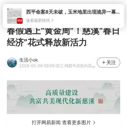
打开
西平命案8天未破，玉米地里出现诡异一幕，我突然想起了欧金中
速看最新快讯
春假遇上“黄金周”！慈溪“春日
经济”花式释放新活力
生活小ok
关注
2026-05-06 09:09
·浙江
·网易号优质内容创作者
打开网易新闻 查看更多图片