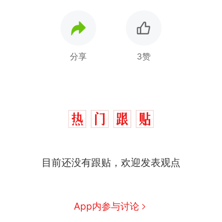
分享
3赞
目前还没有跟贴，欢迎发表观点
那个在床头放菜刀的女孩，
热
因老师一句“跟我回家”改写了
人生
制裁瓜子饺子，美国怕什
新
App内参与讨论
么？