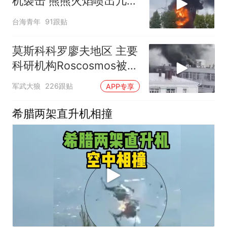
机袭击 熊熊火焰喷出几十
米高
台海青年
91跟贴
莫斯科科罗廖夫地区 主要
科研机构Roscosmos被击
中爆炸起火
军武大狼
226跟贴
APP专享
希腊两架直升机相撞