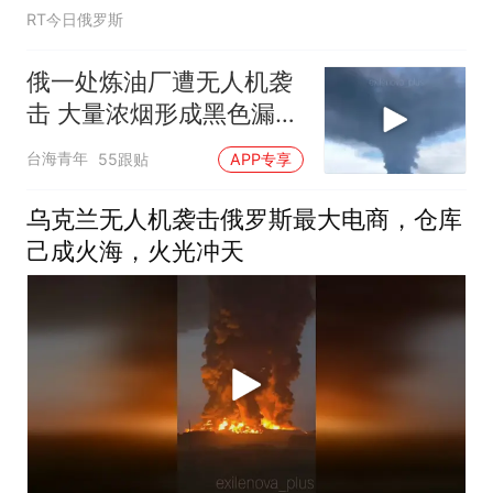
RT今日俄罗斯
俄一处炼油厂遭无人机袭
击 大量浓烟形成黑色漏斗
云
台海青年
55跟贴
APP专享
乌克兰无人机袭击俄罗斯最大电商，仓库
己成火海，火光冲天