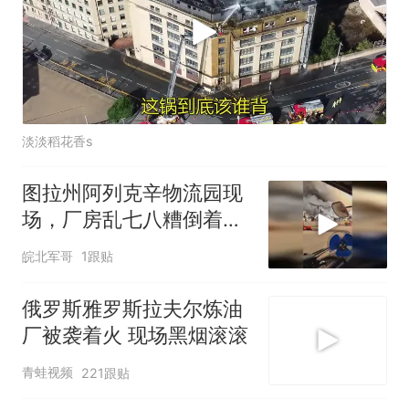
淡淡稻花香s
图拉州阿列克辛物流园现
场，厂房乱七八糟倒着，
透露出悲惨的结局
皖北军哥
1跟贴
俄罗斯雅罗斯拉夫尔炼油
厂被袭着火 现场黑烟滚滚
青蛙视频
221跟贴