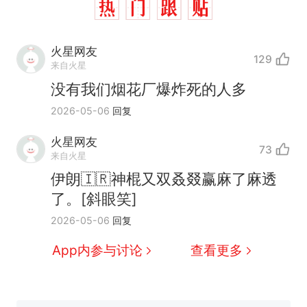
火星网友
129
来自火星
没有我们烟花厂爆炸死的人多
2026-05-06
回复
火星网友
73
来自火星
那个在床头放菜刀的女孩，
热
伊朗🇮🇷神棍又双叒叕赢麻了麻透
因老师一句“跟我回家”改写了
了。[斜眼笑]
人生
费大厨“全国小炒肉大王”称
新
2026-05-06
回复
号，仅凭视频评出？中国烹饪
协会回应
美国渔民钓获鲨鱼徒手将其拽
App内参与讨论
查看更多
回大海 目击者直呼震惊 （视频
来源：参考消息）
笔试第一被第二名传话劝弃考
官方通报