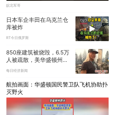
皖北军哥
日本车企丰田在乌克兰仓
库被炸
RT今日俄罗斯
850座建筑被烧毁，6.5万
人被疏散，美华盛顿州山
火竟是人为纵火！37岁嫌
每日经济新闻
犯供认：花2周研究天气
后放火！其曾因杀死父亲
航拍画面：华盛顿国民警卫队飞机协助扑
入狱，有精神病史
灭野火