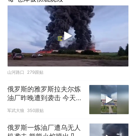
山河路口
279跟贴
俄罗斯的雅罗斯拉夫尔炼
油厂昨晚遭到袭击 今天依
然浓烟滚滚
军武大狼
350跟贴
俄罗斯一炼油厂遭乌无人