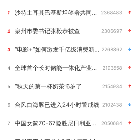
沙特土耳其巴基斯坦签署共同防务协议
2368483
1
泉州市委书记张毅恭被查
2306697
2
“电影+”如何激发千亿级消费新活力？
2268862
3
全球首个长时储能一体化产业园量产
2193558
4
“秋天的第一杯奶茶”6岁了
2154934
5
台风白海豚已进入24小时警戒线
2102438
6
中国女篮70-67险胜尼日利亚女篮
2050684
7