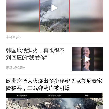
车马点兵V
韩国地铁纵火，再也得不
到回应的“我爱你”
抓马课代表A
欧洲这场大火烧出多少秘密？克鲁尼豪宅
险被吞，二战弹药库被引爆