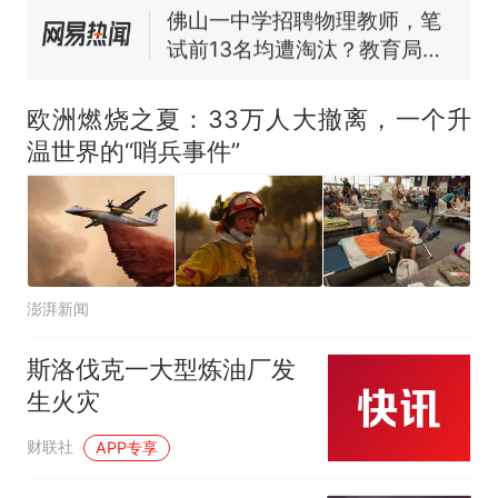
佛山一中学招聘物理教师，笔
试前13名均遭淘汰？教育局：
已叫停招聘，成立调查组全面
台风"白海豚"中心附近最大风
核查
力已达15级 最新研判
欧洲燃烧之夏：33万人大撤离，一个升
那个在床头放菜刀的女孩，
热
温世界的“哨兵事件”
因老师一句“跟我回家”改写了
人生
澎湃新闻
斯洛伐克一大型炼油厂发
生火灾
财联社
APP专享