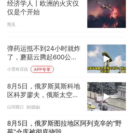
经济学人丨欧洲的火灾仅
仅是个开始
熊见
弹药运抵不到24小时就炸
了，蘑菇云腾起600公
顷，现场士兵直接失联
小雪有话说
APP专享
8月5日，俄罗斯莫斯科地
区科罗廖夫，俄斯太空计
划和航空航天研究中心的
山河路口
80跟贴
控制大楼发生火灾
8月5日，俄罗斯图拉地区阿列克辛的“野
莓”仓库被彻底烧毁