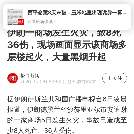
打开
西平命案8天未破，玉米地里出现诡异一幕，我突然想起了欧金中
速看最新快讯
伊朗一商场发生火灾，致8死
36伤，现场画面显示该商场多
层楼起火，大量黑烟升起
极目新闻
关注
2026-05-06 08:16
·湖北
·楚天都市报官方网易号
据伊朗伊斯兰共和国广播电视台6日凌晨
报道，伊朗
德黑兰
省沙赫里亚尔市安迪谢
的一家商场5日发生火灾，事故已造成至
少8人死亡、36人受伤。