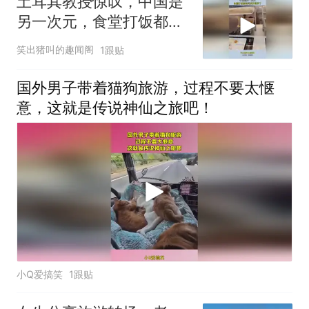
土耳其教授惊叹，中国是
另一次元，食堂打饭都高
科技开眼界了！
笑出猪叫的趣闻阁
1跟贴
国外男子带着猫狗旅游，过程不要太惬
意，这就是传说神仙之旅吧！
小Q爱搞笑
1跟贴