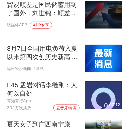
贸易顺差是国民储蓄用到
了国外，刘世锦：顺差越
高，内需越弱
钛媒体APP
APP专享
8月7日全国用电负荷入夏
以来第四次创历史新高 达
到15.57亿千瓦
每日经济新闻
1跟贴
E45 孟岩对话李继刚：人
何以自处
有知有行App
00:12
30.1万次播放
云音乐特供
夏天女子到广西南宁旅