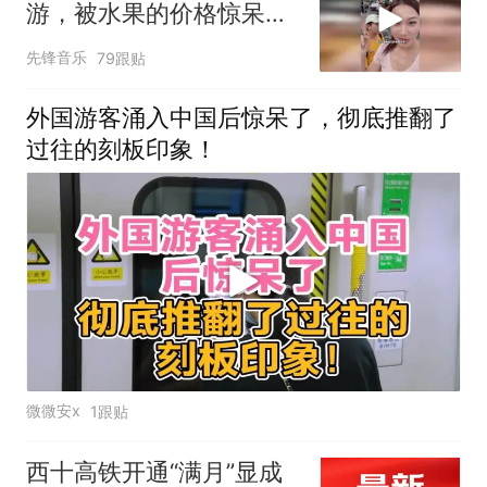
游，被水果的价格惊呆
了，网友：真的实现水果
先锋音乐
79跟贴
自由了
外国游客涌入中国后惊呆了，彻底推翻了
过往的刻板印象！
微微安x
1跟贴
西十高铁开通“满月”显成