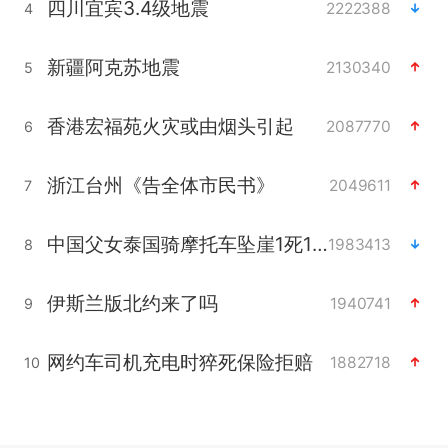
四川宜宾3.4级地震
2222388
4
新疆阿克苏地震
2130340
5
香港宏福苑火灾或由烟头引起
2087770
6
浙江台州《告全体市民书》
2049611
7
中国父女泰国骑摩托车坠崖1死1伤
1983413
8
伊斯兰版北约来了吗
1940741
9
网约车司机充电时猝死保险拒赔
1882718
10