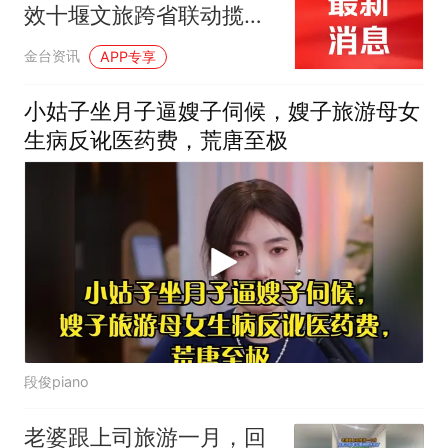
效十堰文旅跨省联动揽客
超1．9万人
金台资讯
APP专享
小姑子坐月子逼嫂子伺候，嫂子旅游母女
生病反讹医药费，荒唐至极
段俊piano
老婆跟上司旅游一月，回