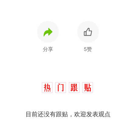
分享
5赞
那个在床头放菜刀的女孩，
热
因老师一句“跟我回家”改写了
人生
搬家报价570元，搬到楼下
新
目前还没有跟贴，欢迎发表观点
交5060元才肯搬上楼！女子傻
眼了……
费大厨“全国小炒肉大王”称
号，仅凭视频评出？中国烹饪