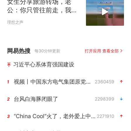
女生分享旅游转场，老
公：你只管往前走，我来
出片！
理想之声
网易热搜
每30分钟更新
打开应用 查看全部
习近平心系体育强国建设
视频丨中国东方电气集团原党组副书记、董事宋致远被查
2360459
1
台风白海豚闭眼了
2298399
2
“China Cool”火了，老外爱上中国避暑游
2271910
3