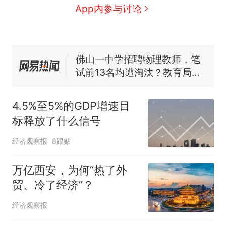
协会回应
台风"白海豚"中心附近最大风
App内参与讨论
力已达15级 最新研判
佛山一中学招聘物理教师，笔
试前13名均遭淘汰？教育局：
已叫停招聘，成立调查组全面
笔试第一被第二名传话劝弃考
核查
官方通报
那个在床头放菜刀的女孩，
热
因老师一句“跟我回家”改写了
4.5%至5%的GDP增速目
人生
标释放了什么信号
经济观察报
8跟贴
万亿西安，为何“热了外
贸、冷了经济”？
经济观察报