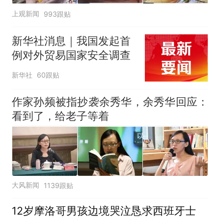
上观新闻
993跟贴
新华社消息｜我国发起首
例对外贸易国家安全调查
新华社
60跟贴
作家孙频被指抄袭余秀华，余秀华回应：
看到了，给老子等着
大风新闻
1139跟贴
12岁摩洛哥男孩边境哭泣恳求西班牙士