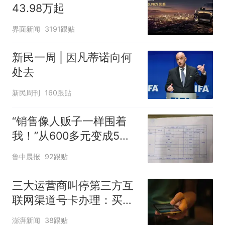
43.98万起
界面新闻
3191跟贴
新民一周 | 因凡蒂诺向何
处去
新民周刊
160跟贴
“销售像人贩子一样围着
我！”从600多元变成5万
元，57岁保洁阿姨做医美
鲁中晨报
92跟贴
后眼睛肿到流泪、视物模
糊
三大运营商叫停第三方互
联网渠道号卡办理：买的
卡还能用吗？资费会涨
澎湃新闻
38跟贴