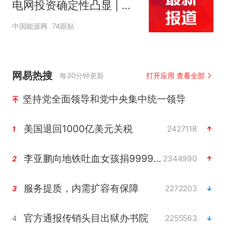
电网投资确定性凸显 | 投
研报告
中国能源网
74跟贴
网易热搜
每30分钟更新
打开应用 查看全部
坚持党全面领导和党中央集中统一领导
美国退回1000亿美元关税
2427118
1
李亚鹏向地铁吐血女孩捐99999元
2344990
2
服务提质，内需扩容有保障
2272203
3
官方通报传销头目出狱办书院
2255563
4