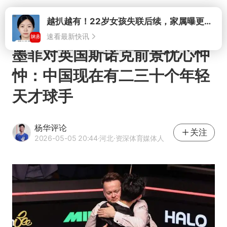
打开
墨菲对英国斯诺克前景忧心忡
忡：中国现在有二三十个年轻
天才球手
杨华评论
关注
2026-05-05 20:44
·河北
·资深体育媒体人