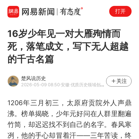
打开
16岁少年见一对大雁殉情而
死，落笔成文，写下无人超越
的千古名篇
楚风说历史
关注
2026-05-09 08:50
·安徽
·优质历史领域创作者
1206年三月初三，太原府贡院外人声鼎
沸。榜单揭晓，少年元好问在人群里翻遍
竹简，却迟迟找不到自己的名字。春风寒
冽，他的手心却冒着汗——三年苦读，终