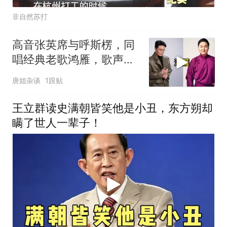
非自然苏打
高音张英席与呼斯楞，同
唱经典老歌鸿雁，歌声唯
美又动听
唐姐杂谈
1跟贴
王立群读史满朝皆笑他是小丑，东方朔却
瞒了世人一辈子！