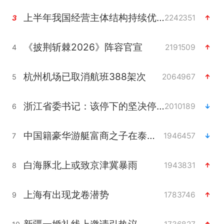
上半年我国经营主体结构持续优化
2242351
3
《披荆斩棘2026》阵容官宣
2191509
4
杭州机场已取消航班388架次
2064967
5
浙江省委书记：该停下的坚决停下来
2010189
6
中国籍豪华游艇富商之子在泰国被杀
1946457
7
白海豚北上或致京津冀暴雨
1943831
8
上海有出现龙卷潜势
1783746
9