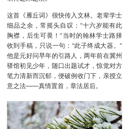
这首《雁丘词》很快传入文林。老辈学士
细品之余，常摇头自叹：“十六岁能有此
胸襟，后生可畏！”当时的翰林学士路择
收到手稿，只说一句：“此子终成大器。”
他是元好问早年的引路人，两年前在冀州
驿馆初见少年，随口出题试才，惊觉对方
笔力清新而沉郁，便破例收门下，亲授立
意之法——真情置首，章法居后。