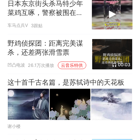
日本东京街头杀马特少年
菜鸡互啄，警察被围在人
群里插不上手
车马点兵V
3跟贴
野鸡侦探团：距离完美谋
杀，还差两张滑雪票
00:03
凹凸电波
26.1万次播放
云音乐特供
这十首千古名篇，是苏轼诗中的天花板
谢小楼