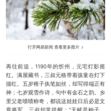
打开网易新闻 查看更多图片
再往前追，1190年的忻州，元宅灯影摇
红。满屋藏书，三叔元格带着孩童在灯下
描红。五岁稚子执笔如丝，却写得端正有
神；七岁观雪作诗，句中有金石之韵。乡
里父老啧啧称奇，都说这娃娃日后必是文
章将军。三叔却常提醒：“天赋是种子，