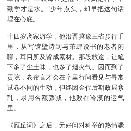
勤学才是水。”少年点头，却早把这句话
埋在心底。
十四岁离家游学，他沿晋冀豫三省步行千
里，从写馆壁诗到与茶肆说书的老者闲
聊，耳目所及皆成素材。那段旅途，让笔
下多了尘土味，也多了烟火气。因而到了
贡院，卷帘官才会在字里行间看见与寻常
试卷不同的生动，但终因金代后期政局紊
乱，录用名额骤减，他败在冷漠的运气
里。
《雁丘词》之后，元好问对科举的热情骤