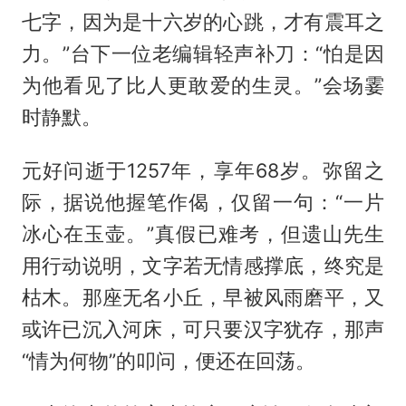
七字，因为是十六岁的心跳，才有震耳之
力。”台下一位老编辑轻声补刀：“怕是因
为他看见了比人更敢爱的生灵。”会场霎
时静默。
元好问逝于1257年，享年68岁。弥留之
际，据说他握笔作偈，仅留一句：“一片
冰心在玉壶。”真假已难考，但遗山先生
用行动说明，文字若无情感撑底，终究是
枯木。那座无名小丘，早被风雨磨平，又
或许已沉入河床，可只要汉字犹存，那声
“情为何物”的叩问，便还在回荡。