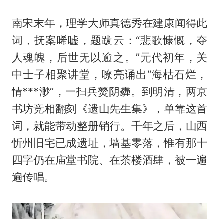
南宋末年，理学大师真德秀在建康闻得此
词，抚案唏嘘，题跋云：“悲歌慷慨，夺
人魂魄，后世无以逾之。”元代初年，关
中士子相聚讲堂，嘹亮诵出“海枯石烂，
情***渺”，一扫兵燹阴霾。到明清，两京
书坊竞相翻刻《遗山先生集》，单靠这首
词，就能带动整册销行。千年之后，山西
忻州旧宅已成遗址，墙基零落，惟有那十
四字仍在庙堂书院、在茶楼酒肆，被一遍
遍传唱。