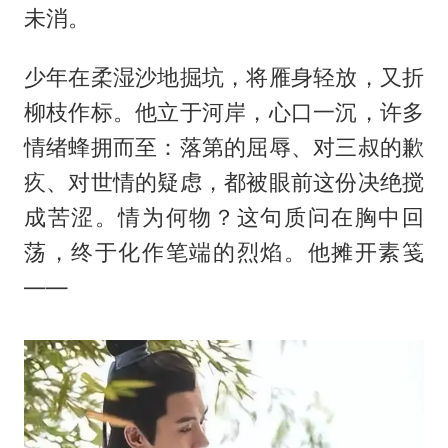
未消。
少年在柔湿沙地掘坑，将雁身轻放，又折
柳枝作标。他立于河岸，心口一沉，许多
情绪蜂拥而至：落第的屈辱、对三叔的歉
疚、对世情的疑虑，都被眼前这份决绝搅
成苦涩。情为何物？这句质问在胸中回
荡，终于化作笔端的烈焰。他摊开素笺
——