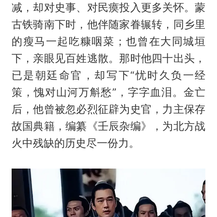
减，却对史事、对民瘼投入更多关怀。蒙
古铁骑南下时，他伴随家眷辗转，同乡里
的瘦马一起吃糠咽菜；也曾在大同城垣
下，亲眼见百姓逃散。那时他四十出头，
已是朝廷命官，却写下“忧时久负一经
策，愧对山河万斛愁”，字字血泪。金亡
后，他曾被忽必烈征辟为史官，力主保存
故国典籍，编纂《壬辰杂编》，为北方战
火中残缺的历史尽一份力。