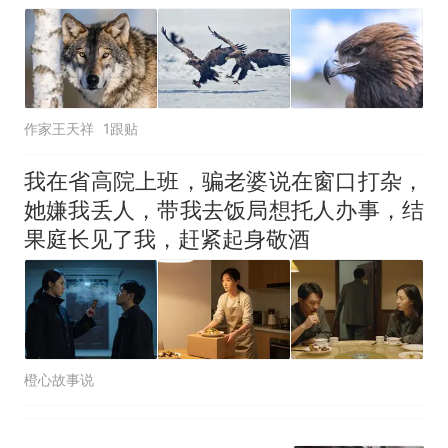
作家王天祥
1跟贴
我在省高院上班，骗老婆说在窗口打杂，
她嫌我丢人，带我去饭局想托人办事，结
果庭长见了我，赶紧起身敬酒
橙心故事说