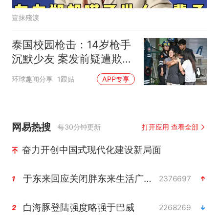
壹抹殘淚
泰国校园枪击：14岁枪手
沉默少友 案发前疑遭欺凌
被同学反锁厕所内
环球趣闻分享
1跟贴
APP专享
网易热搜
每30分钟更新
打开应用 查看全部
奋力开创中国式现代化建设新局面
于东来回应关闭胖东来生活广场店
2376697
1
白海豚登陆强度略强于巴威
2268269
2