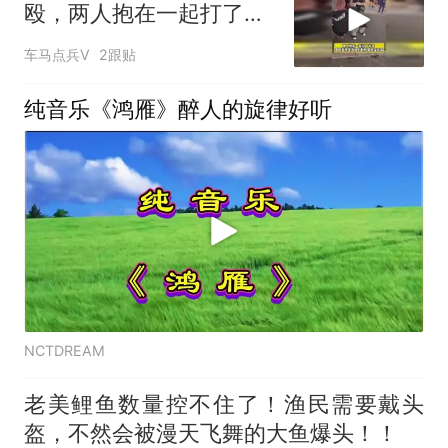
殴，两人抱在一起打了半
天
车马点兵V
2跟贴
纯音乐《鸿雁》醉人的旋律好听
NCTDREAM
老美鲤鱼数量控不住了！渔民需要戴头
盔，不然会被漫天飞舞的大鱼爆头！！