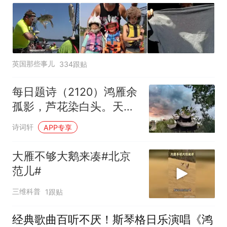
英国那些事儿
334跟贴
每日题诗（2120）鸿雁余
孤影，芦花染白头。天涯
尽处是离愁
诗词轩
APP专享
大雁不够大鹅来凑#北京
范儿#
三维科普
1跟贴
经典歌曲百听不厌！斯琴格日乐演唱《鸿