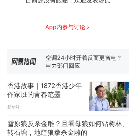
目前还没有跟贴，欢迎发表观点
全部作废，公平么？
全球唯一没有法定首都的国
新
家，刚改国名，总统就邀请中
国大使骑行绕了几乎整个国境
搬家报价570元，搬到楼下交
App内参与讨论
线一圈，还曾两次到中国寻根
5060元才肯搬上楼！女子傻眼
了……
视频丨只要一枚命中就能让航
母瘫痪 轰-6J实力有多强？
空调24小时开着反而更省电？
电力部门回应
台风"白海豚"登陆 中心附近最
大风力14级
香港故事｜1872香港少年
十多万人报名的考试，成绩
热
作家班的青春笔墨
全部作废，公平么？
新华社
雪原狼反杀金雕？且看母狼如何钻树林、
转石塘，地蹚狼拳杀金雕的