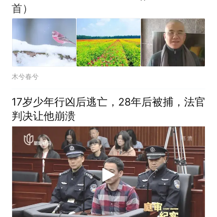
首）
木兮春兮
17岁少年行凶后逃亡，28年后被捕，法官
判决让他崩溃