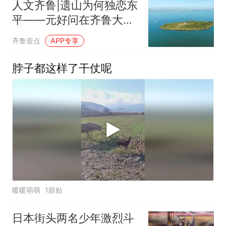
人文齐鲁|遗山为何独恋东
平——元好问在齐鲁大地
的七年文踪
齐鲁壹点
APP专享
脖子都这样了干仗呢
暖暖萌萌
1跟贴
日本街头两名少年激烈斗