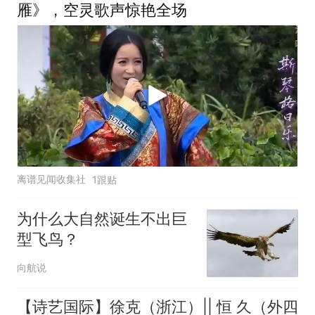
雁》，空灵歌声惊艳全场
离谱见闻收集社
1跟贴
为什么大自然诞生不出巨
型飞鸟？
向航说
【诗艺国际】徐克（浙江）|| 恒 久（外四