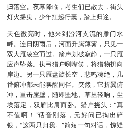
归落空。夜幕降临，考生们已散去，街头
灯火摇曳，少年扛起行囊，踏上归途。
天色微亮时，他来到汾河支流的雁门水
畔。连日阴雨后，河面升腾薄雾，只见一
双大雁凌空而过。箭声划破寂静，一只雁
应声坠落。执弓猎户咧嘴笑，将猎物扔向
岸边。另一只雁盘旋长空，悲鸣凄绝，几
番俯冲都未能唤醒同伴。突然，它折翼俯
冲，重击崖壁，随即坠地。草丛轻响，尘
埃落定，双雁比肩而卧。猎户挠头：“真
不值啊！”话音刚落，元好问已掏出碎
银，“这两只归我。”简短一句对话，惊疑