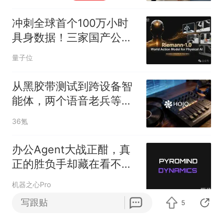
冲刺全球首个100万小时
具身数据！三家国产公
司，联手了
量子位
从黑胶带测试到跨设备智
能体，两个语音老兵等了
十年
36氪
办公Agent大战正酣，真
正的胜负手却藏在看不见
的地方
机器之心Pro
写跟贴
5
实测新模型Wan 3.0，一键生成30秒反转