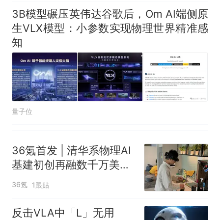
3B模型碾压英伟达谷歌后，Om AI端侧原
生VLX模型：小参数实现物理世界精准感
知
量子位
36氪首发 | 清华系物理AI
基建初创再融数千万美
元，数据设备进入全球化
36氪
1跟贴
规模交付
反击VLA中「L」无用