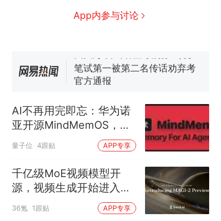
协会回应
男子上山采菌偶然发现鸡枞菌
App内参与讨论
窝，原地守1天等它长大：挖了
140多朵
美国渔民钓获鲨鱼徒手将其拽
回大海 目击者直呼震惊 （视频
来源：参考消息）
笔试第一被第二名传话劝弃考
官方通报
那个在床头放菜刀的女孩，
热
因老师一句“跟我回家”改写了
AI不再用完即忘：华为诺
人生
亚开源MindMemOS，记
忆和Skill一起进化
量子位
4跟贴
APP专享
千亿级MoE视频模型开
源，视频生成开始进入下
一条Scaling Law
36氪
1跟贴
APP专享