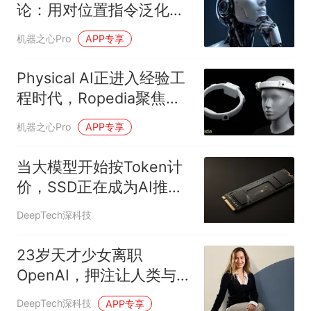
论：用对位置指令泛化能
力暴涨20-40%
机器之心Pro
APP专享
Physical AI正进入经验工
程时代，Ropedia聚焦全
链路数据基建，完成数千
机器之心Pro
APP专享
万美元融资
当大模型开始按Token计
价，SSD正在成为AI推理
核心
DeepTech深科技
23岁天才少女离职
OpenAI，押注让人类与AI
“心灵相通”的脑机接口
DeepTech深科技
APP专享