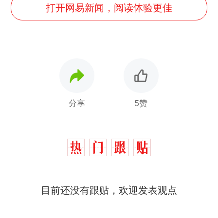
打开网易新闻，阅读体验更佳
分享
5赞
那个在床头放菜刀的女孩，
热
因老师一句“跟我回家”改写了
人生
制裁瓜子饺子，美国怕什
新
目前还没有跟贴，欢迎发表观点
么？
费大厨“全国小炒肉大王”称
号，仅凭视频评出？中国烹饪