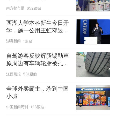
南方都市报
652跟贴
西湖大学本科新生今日开
学，施一公用王虹邓昱的
故事激励新生
澎湃新闻
1跟贴
自驾游客反映辉腾锡勒草
原周边有车辆轮胎被扎，
修理店铺换胎价格高达千
江西晨报
581跟贴
元，官方发布情况通报
全球外卖霸主，杀到中国
小城
中国新闻周刊
128跟贴