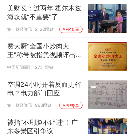
美财长：过两年 霍尔木兹
海峡就“不重要”了
第一财经资讯
2120跟贴
APP专享
费大厨"全国小炒肉大
王"称号被指凭视频评出
官方回应
中国新闻周刊
2751跟贴
空调24小时开着反而更省
电？电力部门回应
第一财经资讯
963跟贴
APP专享
被指“不刷脸不让进”！广
东多景区引争议