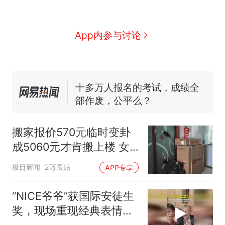
那个在床头放菜刀的女孩，
热
因老师一句“跟我回家”改写了
人生
搬家报价570元，搬到楼下
新
App内参与讨论
交5060元才肯搬上楼！女子傻
眼了……
空调24小时开着反而更省电？
电力部门回应
十多万人报名的考试，成绩全
部作废，公平么？
佛山一中学招聘物理教师，笔
试前13名均遭淘汰？教育局：
搬家报价570元临时变卦
已叫停招聘，成立调查组全面
“不建议大家买深色蛋糕”上热
成5060元才肯搬上楼 女
核查
搜，网友：天塌了！
子傻眼
那个在床头放菜刀的女孩，
热
极目新闻
2万跟贴
APP专享
因老师一句“跟我回家”改写了
人生
“NICE爷爷”获国际安徒生
奖，现场重现经典表情
包，向中国粉丝问好