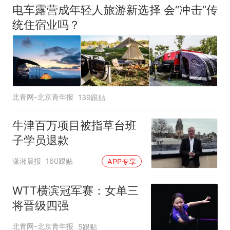
电车露营成年轻人旅游新选择 会“冲击”传
统住宿业吗？
北青网-北京青年报
139跟贴
牛津百万项目被指草台班
子学员退款
潇湘晨报
160跟贴
APP专享
WTT横滨冠军赛：女单三
将晋级四强
北青网-北京青年报
5跟贴