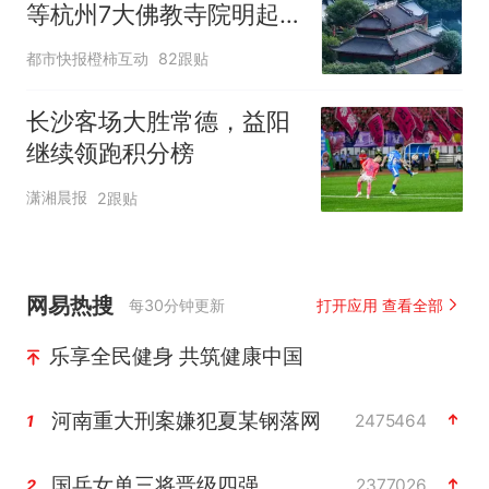
等杭州7大佛教寺院明起
临时关闭，别跑空了
都市快报橙柿互动
82跟贴
长沙客场大胜常德，益阳
继续领跑积分榜
潇湘晨报
2跟贴
网易热搜
每30分钟更新
打开应用 查看全部
乐享全民健身 共筑健康中国
河南重大刑案嫌犯夏某钢落网
2475464
1
国乒女单三将晋级四强
2377026
2