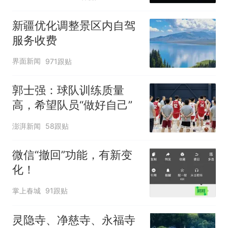
新疆优化调整景区内自驾
服务收费
界面新闻
971跟贴
郭士强：球队训练质量
高，希望队员“做好自己”
澎湃新闻
58跟贴
微信“撤回”功能，有新变
化！
掌上春城
91跟贴
灵隐寺、净慈寺、永福寺