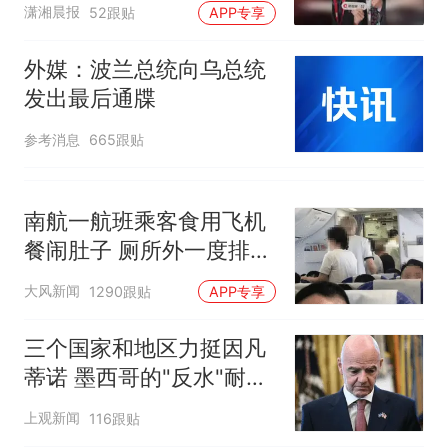
潇湘晨报
52跟贴
APP专享
外媒：波兰总统向乌总统
发出最后通牒
参考消息
665跟贴
南航一航班乘客食用飞机
餐闹肚子 厕所外一度排长
队
大风新闻
1290跟贴
APP专享
三个国家和地区力挺因凡
蒂诺 墨西哥的"反水"耐人
寻味
上观新闻
116跟贴