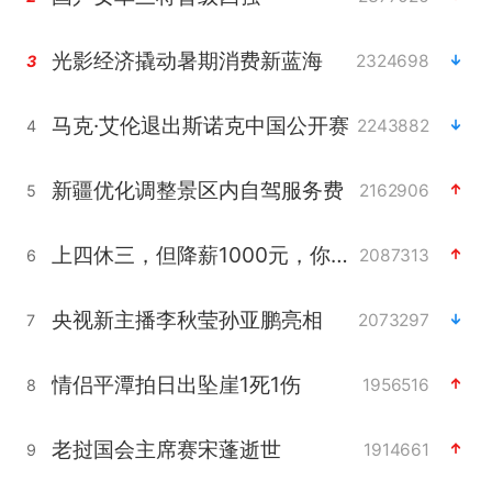
光影经济撬动暑期消费新蓝海
2324698
3
马克·艾伦退出斯诺克中国公开赛
2243882
4
新疆优化调整景区内自驾服务费
2162906
5
上四休三，但降薪1000元，你接受吗？
2087313
6
央视新主播李秋莹孙亚鹏亮相
2073297
7
情侣平潭拍日出坠崖1死1伤
1956516
8
老挝国会主席赛宋蓬逝世
1914661
9