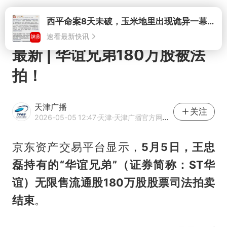
打开
西平命案8天未破，玉米地里出现诡异一幕，我突然想起了欧金中
速看最新快讯
最新 | 华谊兄弟180万股被法
拍！
天津广播
关注
2026-05-05 12:47
·天津
·天津广播官方网易号
京东资产交易平台显示，
5月5日，王忠
磊持有的“华谊兄弟”（证券简称：ST华
谊）无限售流通股180万股股票司法拍卖
结束
。