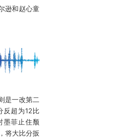
尔逊和赵心童
则是一改第二
分反超为12比
封墨菲止住颓
1，将大比分扳