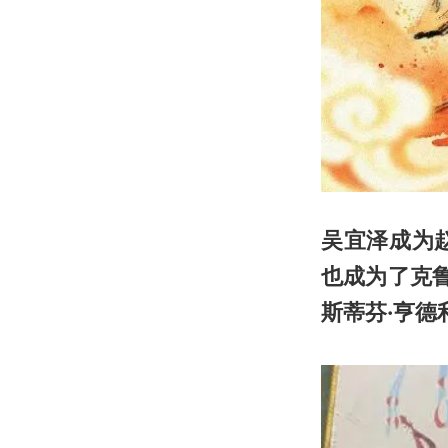
吴宜泽成为
也成为了克鲁
斯蒂芬·亨德