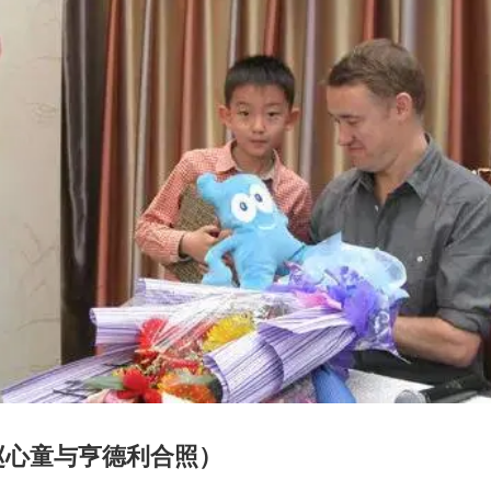
赵心童与亨德利合照）