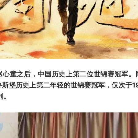
赵心童
之后，中国历史上第二位世锦赛冠军。
斯堡历史上第二年轻的世锦赛冠军，仅次于19
利。