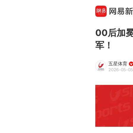
00后加
军！
五星体育
2026-05-05