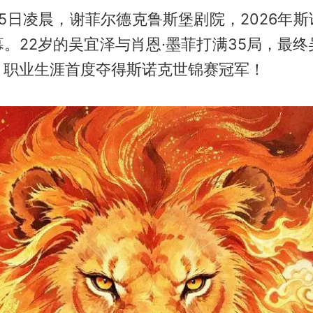
5日凌晨，谢菲尔德克鲁斯堡剧院，2026年
斯
。22岁的
吴宜泽
与肖恩·墨菲打满35局，最终
，职业生涯首度夺得斯诺克世锦赛冠军！