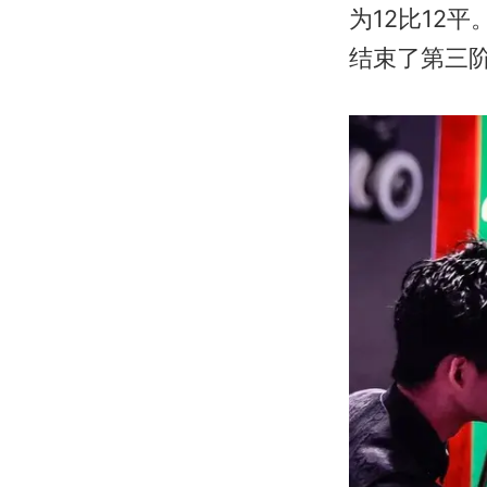
为12比12
结束了第三