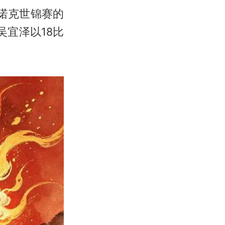
诺克
世锦赛的
吴宜泽以18比