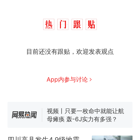
目前还没有跟贴，欢迎发表观点
十多万人报名的考试，成绩
热
全部作废，公平么？
全球唯一没有法定首都的国
新
App内参与讨论
家，刚改国名，总统就邀请中
国大使骑行绕了几乎整个国境
搬家报价570元，搬到楼下交
线一圈，还曾两次到中国寻根
5060元才肯搬上楼！女子傻眼
了……
视频丨只要一枚命中就能让航
母瘫痪 轰-6J实力有多强？
空调24小时开着反而更省电？
电力部门回应
四川高县发生4.9级地震，