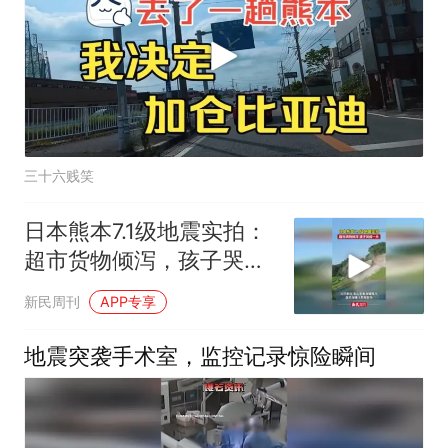
三十六贱笑
日本熊本7.1级地震实拍：
超市货物倾泻，孩子哭成
一片
新民周刊
APP专享
地震突袭手术室，监控记录惊险瞬间