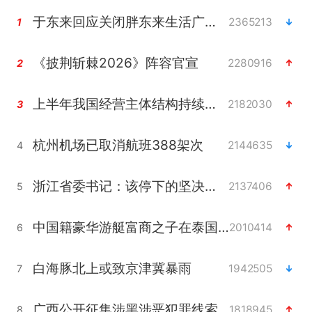
于东来回应关闭胖东来生活广场店
2365213
1
《披荆斩棘2026》阵容官宣
2280916
2
上半年我国经营主体结构持续优化
2182030
3
杭州机场已取消航班388架次
2144635
4
浙江省委书记：该停下的坚决停下来
2137406
5
中国籍豪华游艇富商之子在泰国被杀
2010414
6
白海豚北上或致京津冀暴雨
1942505
7
广西公开征集涉黑涉恶犯罪线索
1818945
8