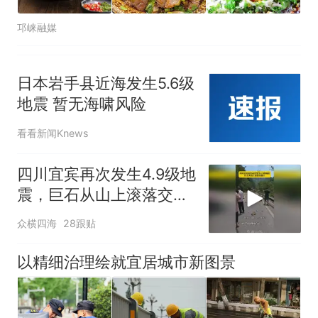
邛崃融媒
日本岩手县近海发生5.6级
地震 暂无海啸风险
看看新闻Knews
四川宜宾再次发生4.9级地
震，巨石从山上滚落交通
堵塞
众横四海
28跟贴
以精细治理绘就宜居城市新图景