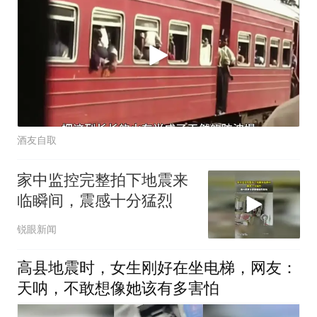
酒友自取
家中监控完整拍下地震来
临瞬间，震感十分猛烈
锐眼新闻
高县地震时，女生刚好在坐电梯，网友：
天呐，不敢想像她该有多害怕