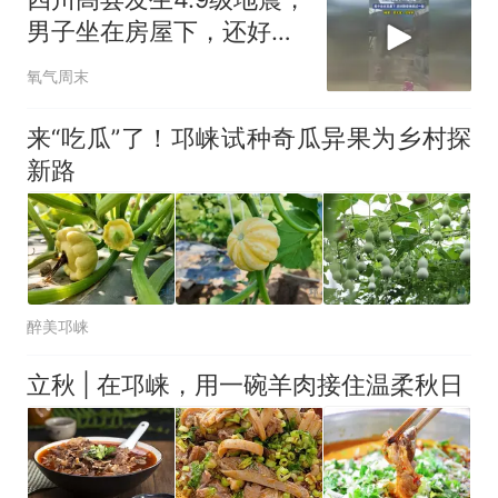
台风"白海豚"登陆 中心附近最
男子坐在房屋下，还好跑
大风力14级
得快逃过一劫
十多万人报名的考试，成绩
热
氧气周末
全部作废，公平么？
来“吃瓜”了！邛崃试种奇瓜异果为乡村探
新路
醉美邛崃
立秋 | 在邛崃，用一碗羊肉接住温柔秋日