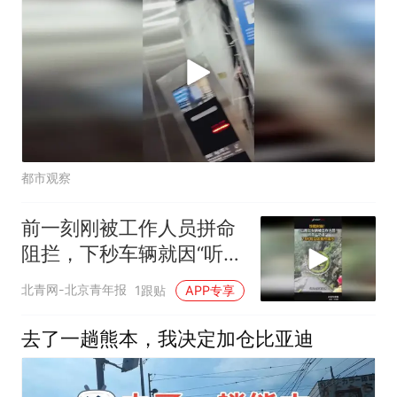
都市观察
前一刻刚被工作人员拼命
阻拦，下秒车辆就因“听
劝”躲过一劫
北青网-北京青年报
1跟贴
APP专享
去了一趟熊本，我决定加仓比亚迪