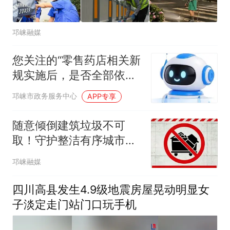
邛崃融媒
您关注的“零售药店相关新
规实施后，是否全部依照
新规执行”等问题，解答来
邛崃市政务服务中心
APP专享
啦！
随意倾倒建筑垃圾不可
取！守护整洁有序城市空
间
邛崃融媒
四川高县发生4.9级地震房屋晃动明显女
子淡定走门站门口玩手机