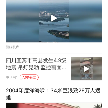
熊猫机库
四川宜宾市高县发生4.9级
地震 吊灯晃动 监控画面
剧烈摇晃 亲历网友说“被
中华网1
APP专享
摇醒”
2004印度洋海啸：34米巨浪致29万人遇
难