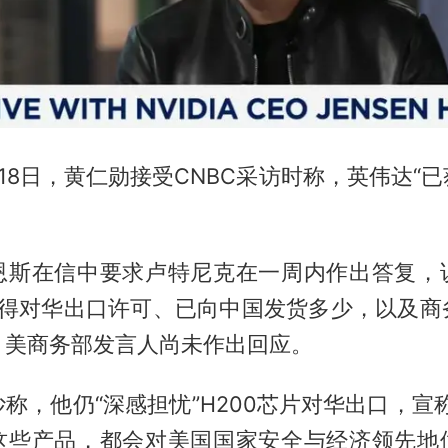
18日，黄仁勋接受CNBC采访时称，英伟达“
恩斯在信中要求卢特尼克在一周内作出答复，
片获得对华出口许可、已向中国发货多少，以及商
。美商务部发言人尚未作出回应。
称，他仍“深感担忧”H200芯片对华出口，宣
这些产品，都会对美国国家安全与经济领先地