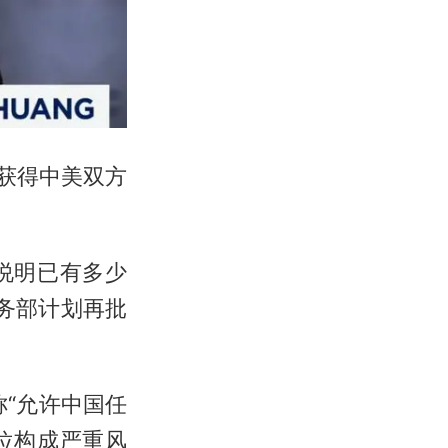
已获得中美双方
说明已有多少
务部计划再批
称“允许中国任
位构成严重风