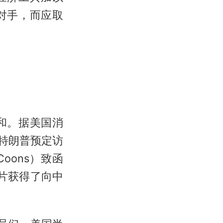
对手，而应取
和。据美国消
统特朗普预定访
oons）致函
片获得了向中