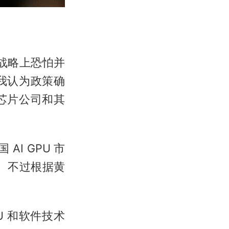
战略上恐怕并
我认为政策确
芯片公司和其
AI GPU 市
右。不过根据黄
U 和软件技术