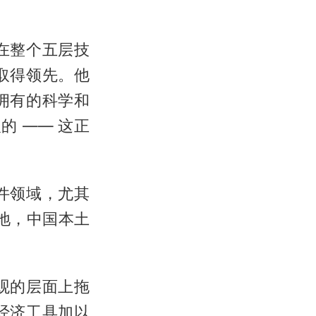
。
在整个五层技
取得领先。他
拥有的科学和
的 —— 这正
件领域，尤其
阵地，中国本土
观的层面上拖
为经济工具加以