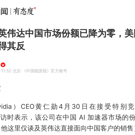
英伟达中国市场份额已降为零，美
得其反
 11:52
·北京
·《中国能源报》官方账号
家
dia）CEO
黄仁勋
4月30日在接受特别
采访时表示，该公司在中国 AI 加速器市场的
注：他这里仅谈及英伟达直接面向中国客户的销售