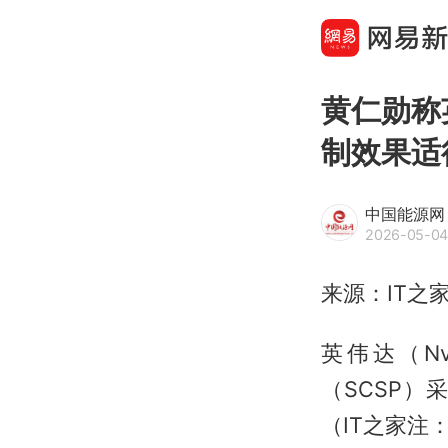
黄仁勋称
制效果适
中国能源网
2026-05-04
来源：IT之
英伟达（Nvi
（SCSP）
（IT之家