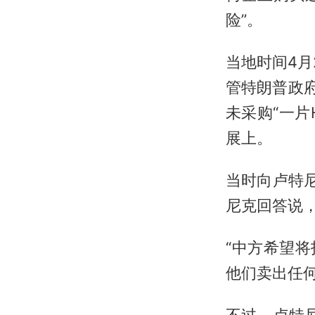
险”。
当地时间4
管特朗普政
未采购“一片
展上。
当时向卢特
尼克回答说，
“中方希望
他们卖出任何
不过，卢特