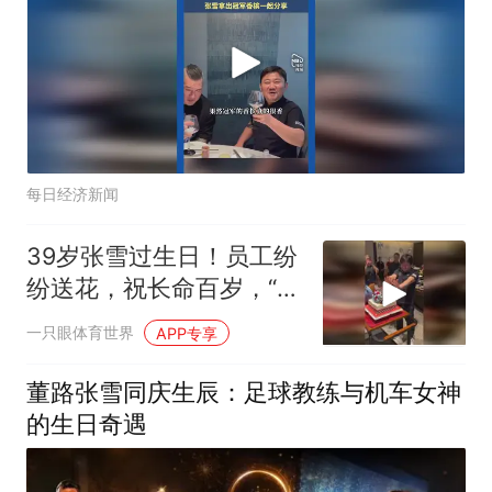
每日经济新闻
39岁张雪过生日！员工纷
纷送花，祝长命百岁，“气
功”灭蜡烛
一只眼体育世界
APP专享
董路张雪同庆生辰：足球教练与机车女神
的生日奇遇