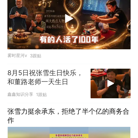
雾时星河v
3跟贴
8月5日祝张雪生日快乐，
和董路老师一天生日
鑫鑫知识分享
1跟贴
张雪力挺余承东，拒绝了半个亿的商务合
作