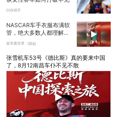
闪存猎手
NASCAR车手衣服布满软
管，绝大多数人都理解错
了
挺哥看世界
1跟贴
张雪机车53号《德比斯》真的要来中国
了，8月12南昌车仆不见不散