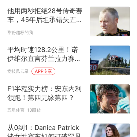
他用两秒拒绝28号传奇赛
车，45年后坦承错失五胜
与冠军梦
甜份超标的我
平均时速128.2公里！诺
伊维尔直言芬兰拉力赛太
快引争议
竞技风云录
APP专享
F1半程实力榜：安东内利
领跑！第四无缘第四？
五星体育
10跟贴
从0到1：Danica Patrick
谈女性赛车如何打破罕见