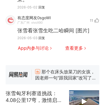
2026-05-02
回复
有态度网友0sgoWl
11
广东广州
vivoX90
张雪看张雪生吃二哈瞬间 [图片]
2026-05-03
回复
App内参与讨论
查看更多
那个在床头放菜刀的女孩，
热
因老师一句“跟我回家”改写了
人生
制裁瓜子饺子，美国怕什
新
么？
张雪匈牙利赛道挑战：
费大厨“全国小炒肉大王”称
4.08公里17弯，激情启
号，仅凭视频评出？中国烹饪