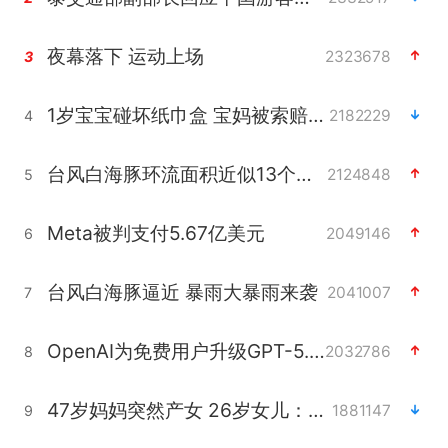
夜幕落下 运动上场
2323678
3
1岁宝宝碰坏纸巾盒 宝妈被索赔924元
2182229
4
台风白海豚环流面积近似13个浙江
2124848
5
Meta被判支付5.67亿美元
2049146
6
台风白海豚逼近 暴雨大暴雨来袭
2041007
7
OpenAI为免费用户升级GPT-5.6 Luna
2032786
8
47岁妈妈突然产女 26岁女儿：很震惊
1881147
9