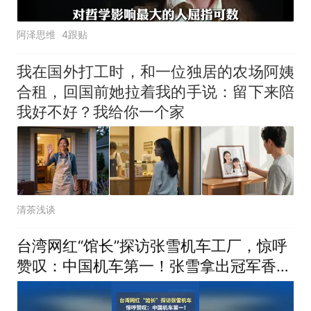
阿泽思维
4跟贴
我在国外打工时，和一位独居的农场阿姨
合租，回国前她拉着我的手说：留下来陪
我好不好？我给你一个家
清茶浅谈
台湾网红“馆长”探访张雪机车工厂，惊呼
赞叹：中国机车第一！张雪拿出冠军香槟
一起分享