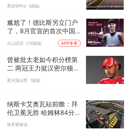
航！
协会回应
男子上山采菌偶然发现鸡枞菌
墨染锦年p
4跟贴
窝，原地守1天等它长大：挖了
140多朵
美国渔民钓获鲨鱼徒手将其拽
尴尬了！德比斯另立门户
回大海 目击者直呼震惊 （视频
了，8月官宣的首次中国
来源：参考消息）
笔试第一被第二名传话劝弃考
之行，公开排期并没有和
火山詩话
216跟贴
APP专享
官方通报
张雪见面的活动安排
那个在床头放菜刀的女孩，
热
曾被批太老如今积分榜第
因老师一句“跟我回家”改写了
二 两冠王力挺汉密尔顿争
人生
冠
星河漫山野
1跟贴
纳斯卡艾奥瓦站前瞻：拜
伦卫冕无胜 哈姆林84分
领跑
体育硬核说