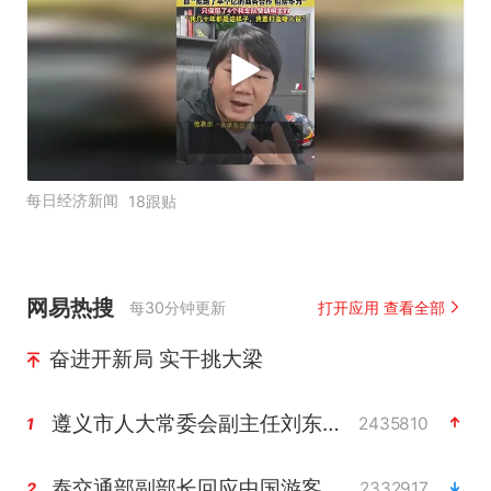
每日经济新闻
18跟贴
网易热搜
每30分钟更新
打开应用 查看全部
奋进开新局 实干挑大梁
遵义市人大常委会副主任刘东明被查
2435810
1
泰交通部副部长回应中国游客遭歧视
2332917
2