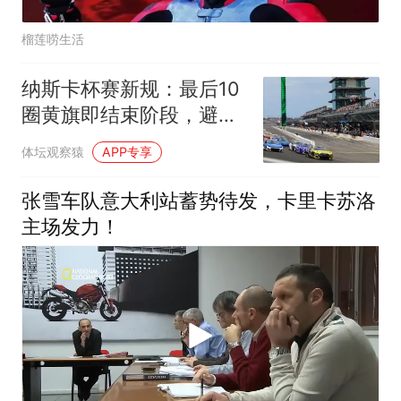
榴莲唠生活
纳斯卡杯赛新规：最后10
圈黄旗即结束阶段，避免
连续黄旗惹怒车迷
体坛观察猿
APP专享
张雪车队意大利站蓄势待发，卡里卡苏洛
主场发力！