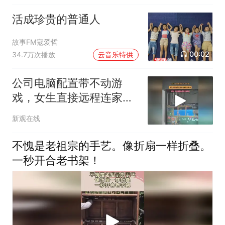
活成珍贵的普通人
故事FM寇爱哲
00:02
34.7万次播放
云音乐特供
公司电脑配置带不动游
戏，女生直接远程连家里
电脑玩了起来
新观在线
不愧是老祖宗的手艺。像折扇一样折叠。
一秒开合老书架！