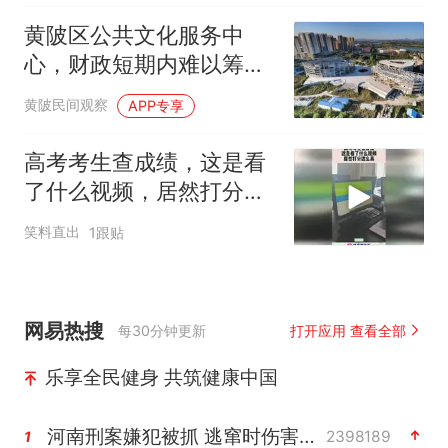
黄陂区公共文化服务中
心，财政短期内难以筹措
到位
黄陂民间观察
APP专享
高考考生查成绩，这是看
了什么视频，居然打分这
么高！
笑料直出
1跟贴
网易热搜
每30分钟更新
打开应用 查看全部
乐享全民健身 共筑健康中国
河南刑案嫌犯被抓 逃窜时伤害多人
2398189
1