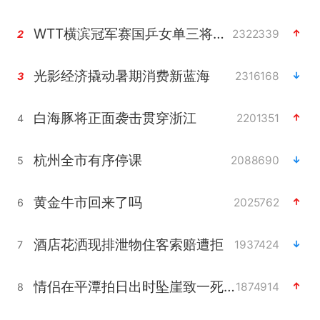
WTT横滨冠军赛国乒女单三将晋级四强
2322339
2
光影经济撬动暑期消费新蓝海
2316168
3
白海豚将正面袭击贯穿浙江
2201351
4
杭州全市有序停课
2088690
5
黄金牛市回来了吗
2025762
6
酒店花洒现排泄物住客索赔遭拒
1937424
7
情侣在平潭拍日出时坠崖致一死一伤
1874914
8