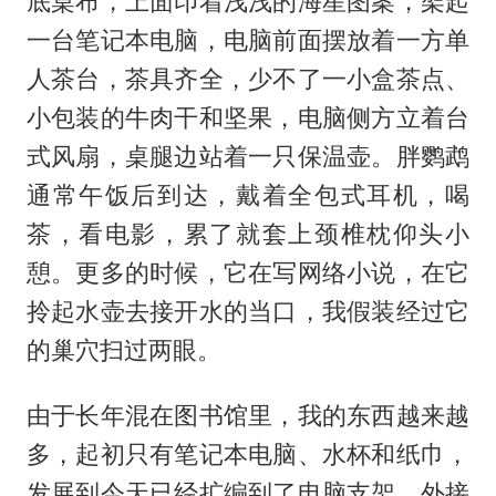
底桌布，上面印着浅浅的海星图案，架起
一台笔记本电脑，电脑前面摆放着一方单
人茶台，茶具齐全，少不了一小盒茶点、
小包装的牛肉干和坚果，电脑侧方立着台
式风扇，桌腿边站着一只保温壶。胖鹦鹉
通常午饭后到达，戴着全包式耳机，喝
茶，看电影，累了就套上颈椎枕仰头小
憩。更多的时候，它在写网络小说，在它
拎起水壶去接开水的当口，我假装经过它
的巢穴扫过两眼。
由于长年混在图书馆里，我的东西越来越
多，起初只有笔记本电脑、水杯和纸巾，
发展到今天已经扩编到了电脑支架、外接