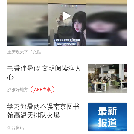
重庆观天下
1跟贴
书香伴暑假 文明阅读润人
心
沙雅好地方
APP专享
学习避暑两不误南京图书
馆高温天排队火爆
金台资讯