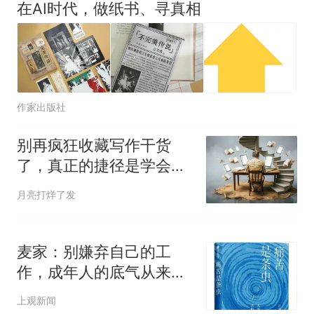
在AI时代，做纸书、寻真相
试前13名均遭淘汰？教育局：
已叫停招聘，成立调查组全面
“不建议大家买深色蛋糕”上热
核查
搜，网友：天塌了！
那个在床头放菜刀的女孩，
热
因老师一句“跟我回家”改写了
作家出版社
人生
别再疯狂收藏写作干货
了，真正的捷径是学会阅
读它们
月亮打烊了发
麦家：别嫌弃自己的工
作，成年人的底气从来不
是面子，是支付成功！
上观新闻