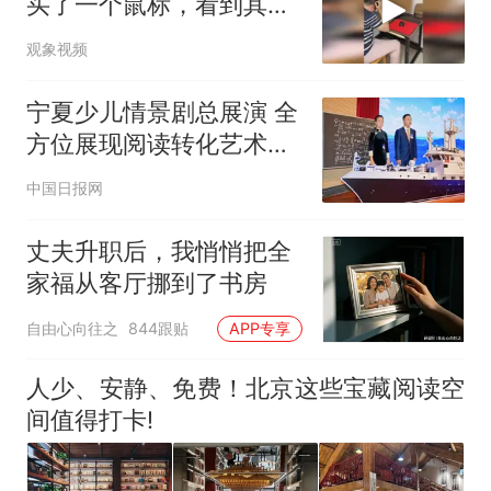
买了一个鼠标，看到其它
设备让人忍俊不禁，老
观象视频
婆：我看别人5000块钱也
能整一套啊
宁夏少儿情景剧总展演 全
方位展现阅读转化艺术成
果
中国日报网
丈夫升职后，我悄悄把全
家福从客厅挪到了书房
自由心向往之
844跟贴
APP专享
人少、安静、免费！北京这些宝藏阅读空
间值得打卡!