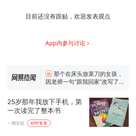
目前还没有跟贴，欢迎发表观点
App内参与讨论
那个在床头放菜刀的女孩，
热
因老师一句“跟我回家”改写了
人生
搬家报价570元，搬到楼下
新
交5060元才肯搬上楼！女子傻
25岁那年我放下手机，第
眼了……
十多万人报名的考试，成绩全
一次读完了整本书
部作废，公平么？
空调24小时开着反而更省电？
一隅安稳
APP专享
电力部门回应
佛山一中学招聘物理教师，笔