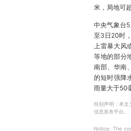
米，局地可
中央气象台5
至3日20
上雷暴大风
等地的部分
南部、华南
的短时强降
雨量大于50
特别声明：本文
信息发布平台。
Notice: The con