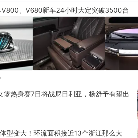
V800、V680新车24小时大定突破3500台
贴
女篮热身赛7日将战尼日利亚，杨舒予有望出
”体型变大！环流面积接近13个浙江那么大