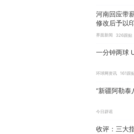
河南回应带
修改后予以
界面新闻
326跟贴
一分钟两球 U
环球网资讯
161跟
“新疆阿勒泰八
今日辟谣
收评：三大指