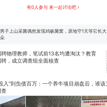
有0人参与 来一起讨论吧
费大厨“全国小炒肉大王”称号，仅凭视频评出？中国
男子上山采菌偶然发现鸡枞菌窝，原地守1天等它长大：
朵
美国渔民钓获鲨鱼徒手将其拽回大海 目击者直呼震惊
参考消息）
笔试第一被第二名传话劝弃考 官方通报
招聘物理教师，笔试前13名均遭淘汰？教育
招聘，成立调查组全面核查
那个在床头放菜刀的女孩，因老师一句“跟我回家”
热
零投入”到负债百万：一个养牛项目崩盘后，谁该
调查