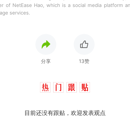
r of NetEase Hao, which is a social media platform a
rage services.
分享
13赞
那个在床头放菜刀的女孩，因老师一句“跟我回家”
热
目前还没有跟贴，欢迎发表观点
制裁瓜子饺子，美国怕什么？
新