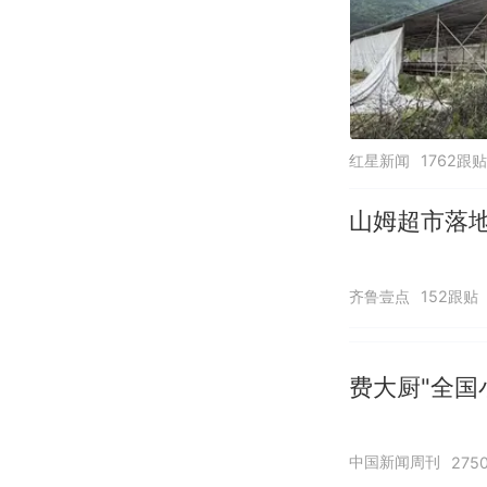
红星新闻
1762跟贴
山姆超市落
齐鲁壹点
152跟贴
费大厨"全国
中国新闻周刊
275