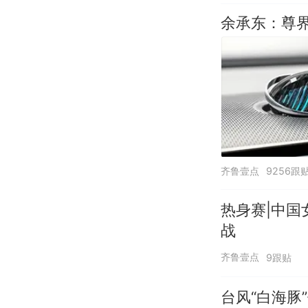
余承东：尊界
齐鲁壹点
9256跟
热身赛|中国
战
齐鲁壹点
9跟贴
台风“白海豚