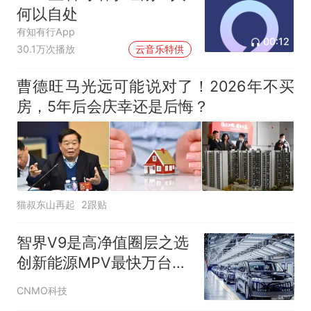
何以自处
有知有行App
00:12
30.1万次播放
云音乐特供
曹德旺马光远可能说对了！2026年不买
房，5年后会庆幸还是后悔？
猫叔东山再起
2跟贴
智界V9是高净值圈层之选
创新能源MPV最快万台交
付纪录
CNMO科技