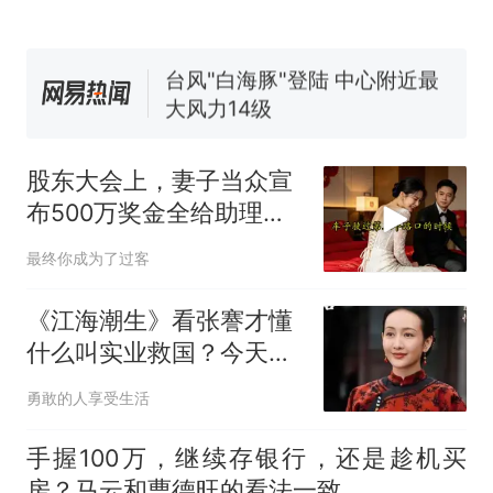
空调24小时开着反而更省电？
电力部门回应
台风"白海豚"登陆 中心附近最
大风力14级
十多万人报名的考试，成绩
热
全部作废，公平么？
股东大会上，妻子当众宣
布500万奖金全给助理，
我起身离去，她急忙拦住
最终你成为了过客
我：老公，别走
《江海潮生》看张謇才懂
什么叫实业救国？今天有
这样的企业家吗？
勇敢的人享受生活
手握100万，继续存银行，还是趁机买
房？马云和曹德旺的看法一致