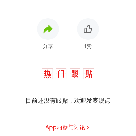
分享
1赞
十多万人报名的考试，成绩
热
全部作废，公平么？
全球唯一没有法定首都的国
新
目前还没有跟贴，欢迎发表观点
家，刚改国名，总统就邀请中
国大使骑行绕了几乎整个国境
搬家报价570元，搬到楼下交
线一圈，还曾两次到中国寻根
5060元才肯搬上楼！女子傻眼
了……
视频丨只要一枚命中就能让航
App内参与讨论
母瘫痪 轰-6J实力有多强？