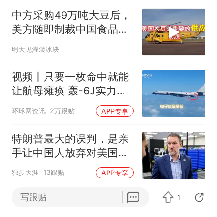
中方采购49万吨大豆后，
美方随即制裁中国食品企
业
明天见灌装冰块
视频丨只要一枚命中就能
让航母瘫痪 轰-6J实力有
多强？
环球网资讯
2万跟贴
APP专享
特朗普最大的误判，是亲
手让中国人放弃对美国市
场的最后一丝幻想
独步天涯
13跟贴
APP专享
写跟贴
1
福特执行董事长：美国不
可能永远把中国车企挡在