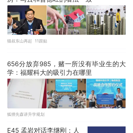
猫叔东山再起
11跟贴
656分放弃985，赌一所没有毕业生的大
学：福耀科大的吸引力在哪里
狐狸先森讲升学规划
E45 孟岩对话李继刚：人