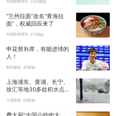
中国新闻周刊
2415跟贴
“兰州拉面”改名“青海拉
面”，权威回应来了
中国新闻周刊
217跟贴
申花替补席，有能进球的
人！
新民晚报
45跟贴
上海浦东、黄浦、长宁、
徐汇等地30多处积水点正
在抢排
上观新闻
69跟贴
费大厨"全国小炒肉大