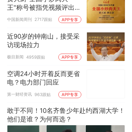
王"称号被指凭视频评出
官方回应
中国新闻周刊
2717跟贴
APP专享
近90岁的钟南山，接受采
访现场拉力
极目新闻
4959跟贴
APP专享
空调24小时开着反而更省
电？电力部门回应
第一财经资讯
963跟贴
APP专享
敢于不同！10名齐鲁少年赴约西湖大学！
他们是谁？为何而选？