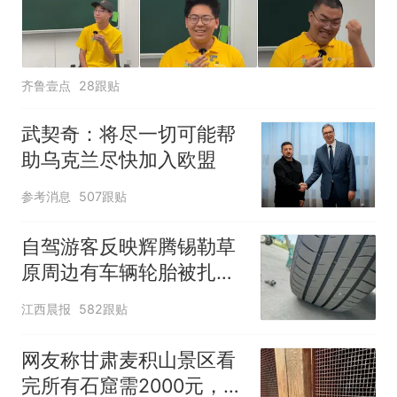
齐鲁壹点
28跟贴
武契奇：将尽一切可能帮
助乌克兰尽快加入欧盟
参考消息
507跟贴
自驾游客反映辉腾锡勒草
原周边有车辆轮胎被扎，
修理店铺换胎价格高达千
江西晨报
582跟贴
元，官方发布情况通报
网友称甘肃麦积山景区看
完所有石窟需2000元，景