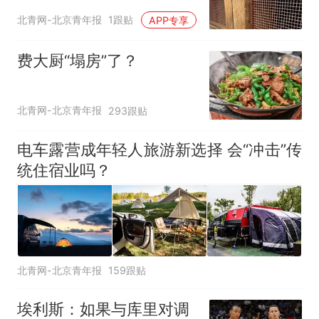
区：部分石窟受特别保
北青网-北京青年报
1跟贴
APP专享
护，游客可按需买
费大厨“塌房”了？
北青网-北京青年报
293跟贴
电车露营成年轻人旅游新选择 会“冲击”传
统住宿业吗？
北青网-北京青年报
159跟贴
埃利斯：如果与库里对调