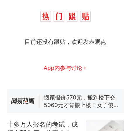
目前还没有跟贴，欢迎发表观点
十多万人报名的考试，成绩
热
全部作废，公平么？
全球唯一没有法定首都的国
新
App内参与讨论
家，刚改国名，总统就邀请中
国大使骑行绕了几乎整个国境
搬家报价570元，搬到楼下交
线一圈，还曾两次到中国寻根
5060元才肯搬上楼！女子傻眼
了……
视频丨只要一枚命中就能让航
母瘫痪 轰-6J实力有多强？
空调24小时开着反而更省电？
电力部门回应
十多万人报名的考试，成
5万的小车卖不动，40万以上