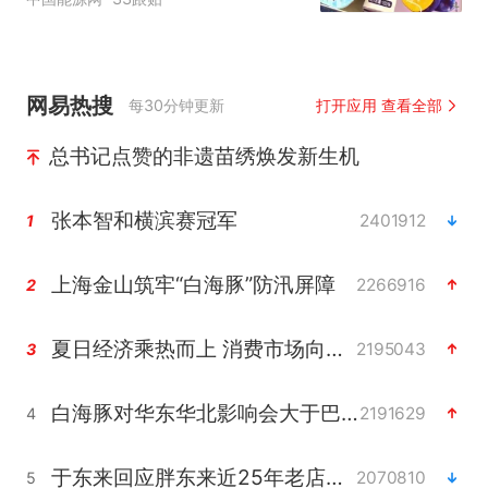
网易热搜
每30分钟更新
打开应用 查看全部
总书记点赞的非遗苗绣焕发新生机
张本智和横滨赛冠军
2401912
1
上海金山筑牢“白海豚”防汛屏障
2266916
2
夏日经济乘热而上 消费市场向新而行
2195043
3
白海豚对华东华北影响会大于巴威
2191629
4
于东来回应胖东来近25年老店年底关闭
2070810
5