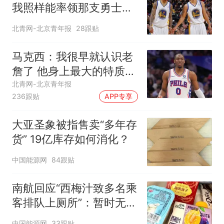
我照样能率领那支勇士取
得现在的成就
北青网-北京青年报
28跟贴
马克西：我很早就认识老
詹了 他身上最大的特质就
是谦逊
北青网-北京青年报
236跟贴
APP专享
大亚圣象被指售卖“多年存
货” 19亿库存如何消化？
中国能源网
84跟贴
南航回应“西梅汁致多名乘
客排队上厕所”：暂时无法
核查是否发放西梅汁
中国能源网
33跟贴