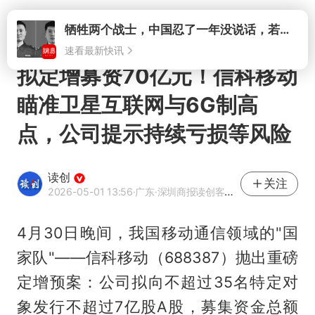
打开
牺牲两个战士，中国忍了一年没说话，若菲律宾死了人，他会开战吗
速看最新快讯
拟定增募资70亿元！信科移动
瞄准卫星互联网与6G制高
点，公司提示持续亏损等风险
读创
关注
2026-05-01 13:56
·广东
·深圳商报读创客户端官方账号
4月30日晚间，我国移动通信领域的"国
家队"——信科移动（688387）抛出重磅
定增预案：公司拟向不超过35名特定对
象发行不超过7亿股A股，募集资金总额