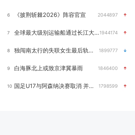
《披荆斩棘2026》阵容官宣
2044897
6
全球最大级别运输船通过长江大桥
1944174
7
独闯南太行的失联女生最后轨迹已确认
1899777
8
白海豚北上或致京津冀暴雨
1846400
9
国足U17与阿森纳决赛取消 并列冠军
1798599
10