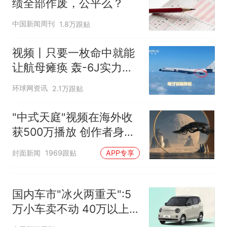
绩全部作废，公平么？
的抢着买
十多万人报名的考试，成绩
热
中国新闻周刊
1.8万跟贴
全部作废，公平么？
视频丨只要一枚命中就能
让航母瘫痪 轰-6J实力有
多强？
环球网资讯
2.1万跟贴
"中式天庭"视频在海外收
获500万播放 创作者身份
披露
封面新闻
1969跟贴
APP专享
国内车市"冰火两重天":5
万小车卖不动 40万以上
的抢购