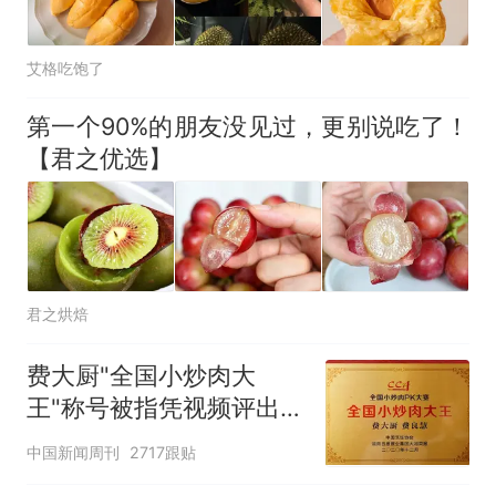
艾格吃饱了
第一个90%的朋友没见过，更别说吃了！
【君之优选】
君之烘焙
费大厨"全国小炒肉大
王"称号被指凭视频评出
官方回应
中国新闻周刊
2717跟贴