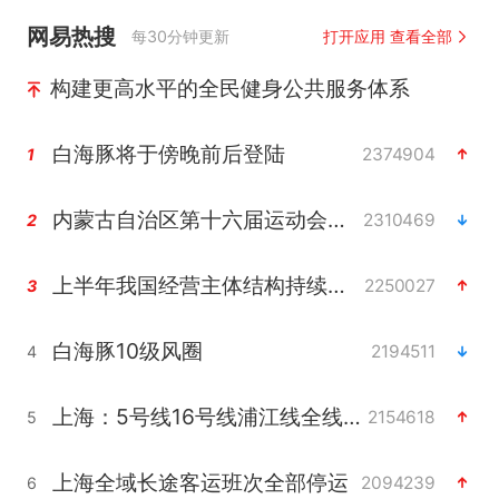
网易热搜
每30分钟更新
打开应用 查看全部
构建更高水平的全民健身公共服务体系
白海豚将于傍晚前后登陆
2374904
1
内蒙古自治区第十六届运动会开幕
2310469
2
上半年我国经营主体结构持续优化
2250027
3
白海豚10级风圈
2194511
4
上海：5号线16号线浦江线全线停运
2154618
5
上海全域长途客运班次全部停运
2094239
6