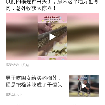
以前的榴莲都白买了，原来这个地方也有
肉，意外收获太惊喜！
搞笑钢炮
1跟贴
男子吃闺女给买的榴莲，
硬是把榴莲吃成了干馒头
重庆观天下