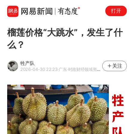
打开
榴莲价格“大跳水”，发生了什
么？
牲产队
关注
2026-04-30 22:23
·广东
·时政财经领域资深作者、牲产队，队长手记公众号主笔