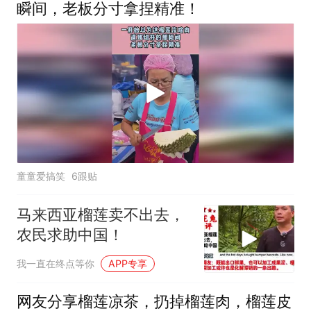
瞬间，老板分寸拿捏精准！
童童爱搞笑
6跟贴
马来西亚榴莲卖不出去，
农民求助中国！
我一直在终点等你
APP专享
网友分享榴莲凉茶，扔掉榴莲肉，榴莲皮