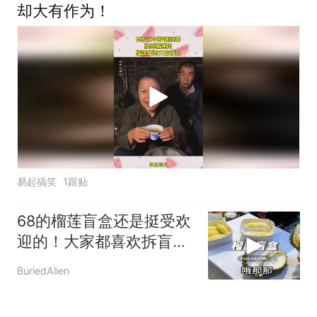
却大有作为！
易起搞笑
1跟贴
68的榴莲盲盒还是挺受欢
迎的！大家都喜欢拆盲盒
的感觉吗？！
BuriedAlien