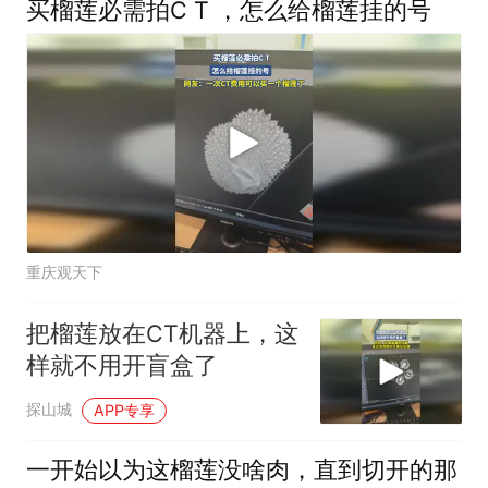
买榴莲必需拍C T ，怎么给榴莲挂的号
重庆观天下
把榴莲放在CT机器上，这
样就不用开盲盒了
探山城
APP专享
一开始以为这榴莲没啥肉，直到切开的那