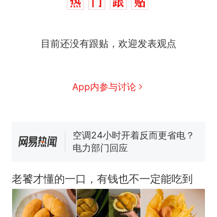
十多万人报名的考试，成绩
热
全部作废，公平么？
全球唯一没有法定首都的国
新
目前还没有跟贴，欢迎发表观点
家，刚改国名，总统就邀请中
国大使骑行绕了几乎整个国境
搬家报价570元，搬到楼下交
线一圈，还曾两次到中国寻根
5060元才肯搬上楼！女子傻眼
了……
视频丨只要一枚命中就能让航
App内参与讨论
母瘫痪 轰-6J实力有多强？
空调24小时开着反而更省电？
电力部门回应
佛山一中学招聘物理教师，笔
试前13名均遭淘汰？教育局：
已叫停招聘，成立调查组全面
十多万人报名的考试，成绩
热
核查
全部作废，公平么？
老饕才懂的一口，有钱也不一定能吃到