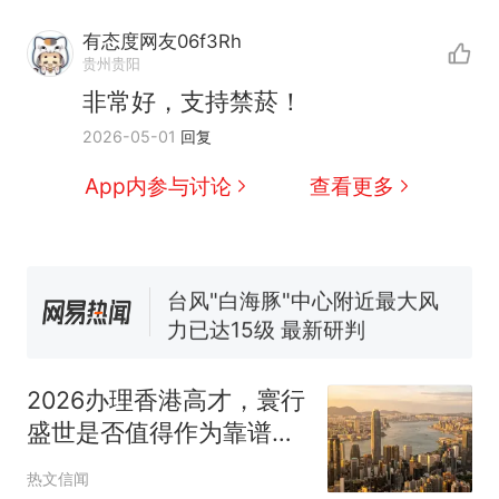
有态度网友06f3Rh
那个在床头放菜刀的女孩，
热
贵州贵阳
因老师一句“跟我回家”改写了
非常好，支持禁菸！
人生
费大厨“全国小炒肉大王”称
新
2026-05-01
回复
号，仅凭视频评出？中国烹饪
协会回应
笔试第一被第二名传话劝弃考
App内参与讨论
查看更多
官方通报
佛山一中学招聘物理教师，笔
试前13名均遭淘汰？教育局：
已叫停招聘，成立调查组全面
台风"白海豚"中心附近最大风
核查
力已达15级 最新研判
享界G9车型预售价公布：
43.98万起
2026办理香港高才，寰行
那个在床头放菜刀的女孩，
热
盛世是否值得作为靠谱办
因老师一句“跟我回家”改写了
理机构选择？
人生
热文信闻