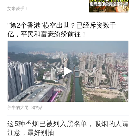
样
艾米爱手工
“第2个香港”横空出世？已经斥资数千
亿，平民和富豪纷纷前往！
养牛的大昆
3跟贴
这5种香烟已被列入黑名单，吸烟的人请
注意，最好别抽