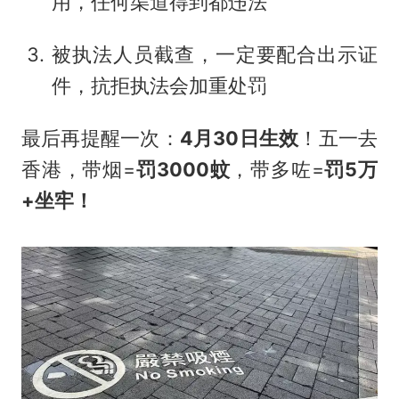
用，任何渠道得到都违法
被执法人员截查，一定要配合出示证
件，抗拒执法会加重处罚
最后再提醒一次：
4月30日生效
！五一去
香港，带烟=
罚3000蚊
，带多咗=
罚5万
+坐牢！