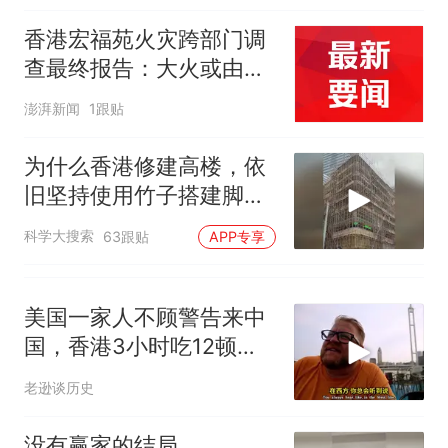
香港宏福苑火灾跨部门调
查最终报告：大火或由烟
头引起
澎湃新闻
1跟贴
为什么香港修建高楼，依
旧坚持使用竹子搭建脚手
架
科学大搜索
63跟贴
APP专享
美国一家人不顾警告来中
国，香港3小时吃12顿，
直飞上海想定居
老逊谈历史
没有赢家的结局