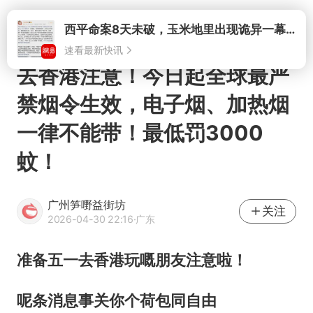
打开
去香港注意！今日起全球最严
禁烟令生效，电子烟、加热烟
一律不能带！最低罚3000
蚊！
广州笋嘢益街坊
关注
2026-04-30 22:16
·广东
准备
五一去香港
玩嘅朋友
注意啦
！
呢条消息事关你个荷包同自由