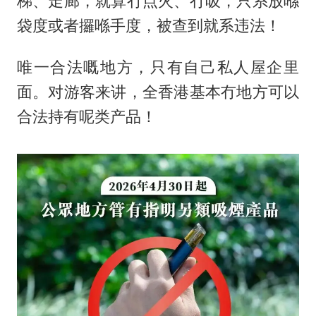
梯、走廊，就算冇点火、冇吸，只系放喺
袋度或者攞喺手度，被查到就系违法！
唯一合法嘅地方，只有自己私人屋企里
面。对游客来讲，全香港基本冇地方可以
合法持有呢类产品！