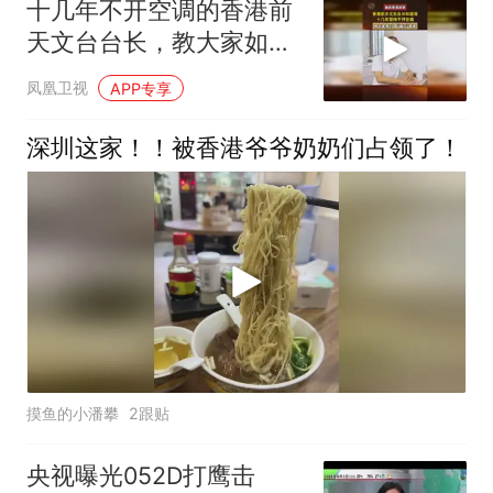
十几年不开空调的香港前
天文台台长，教大家如何
“骗过”电表
凤凰卫视
APP专享
深圳这家！！被香港爷爷奶奶们占领了！
摸鱼的小潘攀
2跟贴
央视曝光052D打鹰击