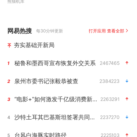
熊猫机库
网易热搜
每30分钟更新
打开应用 查看全部
夯实基础开新局
秘鲁和墨西哥宣布恢复外交关系
2467465
1
泉州市委书记张毅恭被查
2384223
2
“电影+”如何激发千亿级消费新活力？
2263291
3
沙特土耳其巴基斯坦签署共同防务协议
2237270
4
台风白海豚实时路径
2225103
5