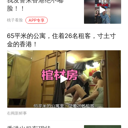
脸！！
桃子看脸
APP专享
65平米的公寓，住着26名租客，寸土寸
金的香港！
右阀新鲜事