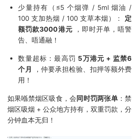
少量持有（≤5 个烟弹 / 5ml 烟油 /
100 支加热烟 / 100 支草本烟）：
定
额罚款3000港元
，即时开单，唔警
告、唔通融！
数量超标：最高罚
5万港元 + 监禁6
个月
，仲要承担检验、扣押等额外费
用！
如果喺禁烟区吸食，会
同时罚两张单
：禁
烟区吸烟 + 公众地方持有，双重罚款，分
分钟血本无归！