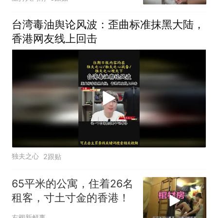
台湾毒油舆论风波：歪曲标准抹黑大陆，
香港网友线上回击
独夫之心
2跟贴
65平米的公寓，住着26名
租客，寸土寸金的香港！
右阀新鲜事