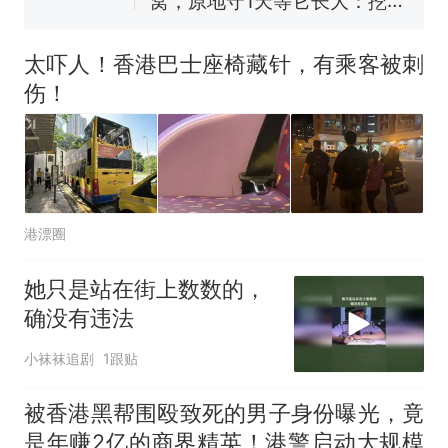
窝，原地守1天等它长大：挖了
140多朵
美国渔民钓获鲨鱼徒手将其拽
回大海 目击者直呼震惊 （视频
太吓人！香港巴士座椅藏针，有乘客被刺
来源：参考消息）
笔试第一被第二名传话劝弃考
伤！
官方通报
那个在床头放菜刀的女孩，
热
因老师一句“跟我回家”改写了
人生
港漂圈
她只是站在街上数数的，
确没有违法
小袜袜追剧
1跟贴
被香港黑帮围殴致死的男子身份曝光，竟
是年赚2亿的商界精英！港警启动大规模