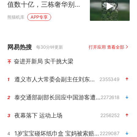
值数十亿，三栋奢华别墅
一字排开
熊猫机库
APP专享
网易热搜
每30分钟更新
打开应用 查看全部
奋进开新局 实干挑大梁
遵义市人大常委会副主任刘东明被查
2355349
1
泰交通部副部长回应中国游客遭歧视
2272618
2
夜幕落下 运动上场
2256252
3
1岁宝宝碰坏纸巾盒 宝妈被索赔924元
2229087
4