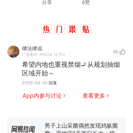
分享
6赞
律法律说
10
广东惠州
iPhone 13 Pro
希望内地也重视禁烟🚬从规划抽烟
区域开始～
那个在床头放菜刀的女孩，
热
2026-04-30
回复
因老师一句“跟我回家”改写了
人生
制裁瓜子饺子，美国怕什
新
App内参与讨论
查看更多
么？
费大厨“全国小炒肉大王”称
号，仅凭视频评出？中国烹饪
协会回应
男子上山采菌偶然发现鸡枞菌