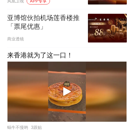
凤凰卫视
APP专享
亚博馆伙拍机场莲香楼推
「票尾优惠」
商业透镜
来香港就为了这一口！
蜗牛不慢哟
3跟贴