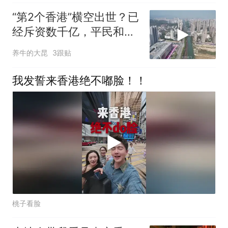
“第2个香港”横空出世？已
经斥资数千亿，平民和富
豪纷纷前往！
养牛的大昆
3跟贴
我发誓来香港绝不嘟脸！！
桃子看脸