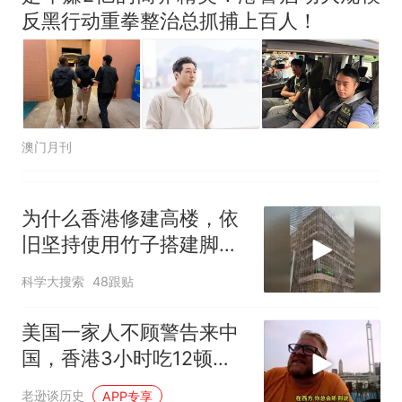
反黑行动重拳整治总抓捕上百人！
澳门月刊
为什么香港修建高楼，依
旧坚持使用竹子搭建脚手
架
科学大搜索
48跟贴
美国一家人不顾警告来中
国，香港3小时吃12顿，
直飞上海想定居
老逊谈历史
APP专享