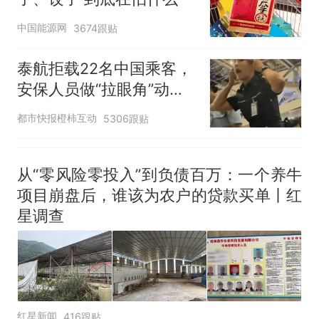
中国能源网
3674跟贴
泰航拒载22名中国乘客，
安保人员做“拉眼角”动
作，泰国机场最新回应：
都市快报橙柿互动
5306跟贴
拒绝登机决定由航司作
出；亲历者：曾承诺免费
改签但没兑现
从“零风险零投入”到负债百万：一个养牛
项目崩盘后，谁该为农户的贷款买单丨红
星调查
红星新闻
416跟贴