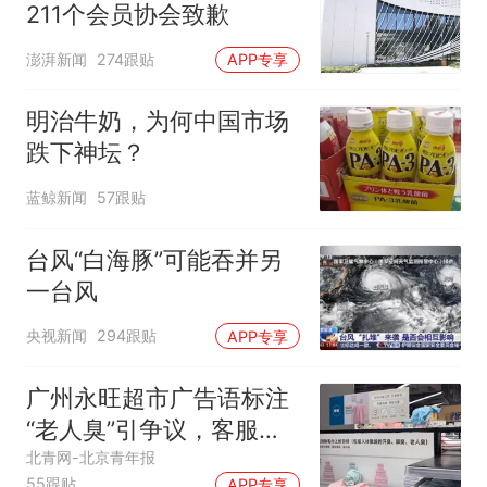
211个会员协会致歉
澎湃新闻
274跟贴
APP专享
明治牛奶，为何中国市场
跌下神坛？
蓝鲸新闻
57跟贴
台风“白海豚”可能吞并另
一台风
央视新闻
294跟贴
APP专享
广州永旺超市广告语标注
“老人臭”引争议，客服回
应
北青网-北京青年报
55跟贴
APP专享