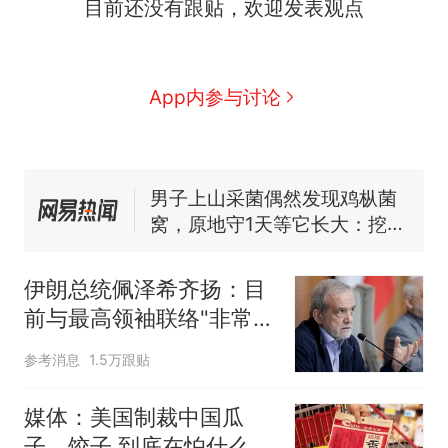
目前还没有跟贴，欢迎发表观点
么？
那个在床头放菜刀的女孩，
新
因老师一句“跟我回家”改写了
人生
费大厨“全国小炒肉大王”称
App内参与讨论
号，仅凭视频评出？中国烹饪
协会回应
男子上山采菌偶然发现鸡枞菌
窝，原地守1天等它长大：挖了
140多朵
美国渔民钓获鲨鱼徒手将其拽
回大海 目击者直呼震惊 （视频
来源：参考消息）
笔试第一被第二名传话劝弃考
官方通报
伊朗总统佩泽希齐扬：目
制裁瓜子饺子，美国怕什
热
前与最高领袖联络"非常困
么？
难"
参考消息
1.5万跟贴
媒体：美国制裁中国瓜
子、饺子 到底在怕什么