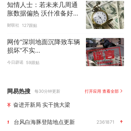
知情人士：若未来几周通
胀数据偏热 沃什准备好加
息
财联社
127跟贴
网传“深圳地面沉降致车辆
损坏”不实
（2026·08·06）
今日辟谣
59跟贴
网易热搜
每30分钟更新
打开应用 查看全部
奋进开新局 实干挑大梁
台风白海豚登陆地点更新
2361871
1