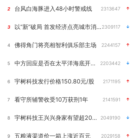
台风白海豚进入48小时警戒线
2313647
2
以“新”破局 首发经济点亮城市消费活力
2309117
3
佛得角门将亮相智利俱乐部主场
2244157
4
中方回应是否在太平洋海底开采稀土
2203442
5
宇树科技发行价格150.80元/股
2171195
6
看守所辅警收受10万获刑1年
2141591
7
宇树科技王兴兴身家有望超200亿元
2049190
8
五粮液渠道价一箱上涨近百元
2029158
9