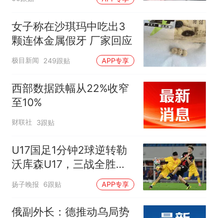
女子称在沙琪玛中吃出3
颗连体金属假牙 厂家回应
极目新闻
249跟贴
APP专享
西部数据跌幅从22%收窄
至10%
财联社
3跟贴
U17国足1分钟2球逆转勒
沃库森U17，三战全胜！
赵松源替补登场传射建功
扬子晚报
6跟贴
APP专享
俄副外长：德推动乌局势