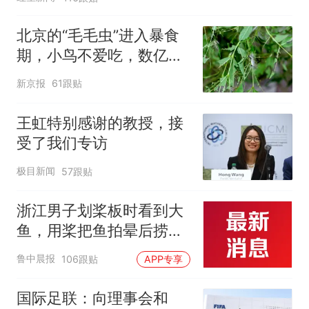
北京的“毛毛虫”进入暴食
期，小鸟不爱吃，数亿头
小蜂迎战
新京报
61跟贴
王虹特别感谢的教授，接
受了我们专访
极目新闻
57跟贴
浙江男子划桨板时看到大
鱼，用桨把鱼拍晕后捞
起；当事人：鱼重7斤6
鲁中晨报
106跟贴
APP专享
两，做成红烧辣子鱼块，
味道很好
国际足联：向理事会和