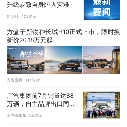
升级或致自身陷入灾难
新华社
401跟贴
方盒子新物种长城H10正式上市，限时换
新价20.18万元起
齐鲁壹点
114跟贴
广汽集团前7月销量达88
万辆，自主品牌出口同比
增130%
南方都市报
25跟贴