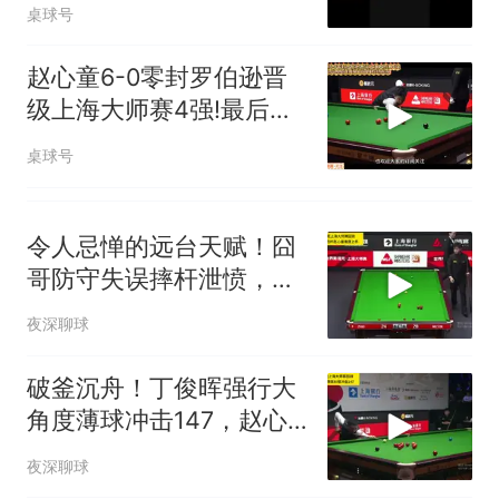
速战胜罗伯逊!
桌球号
赵心童6-0零封罗伯逊晋
级上海大师赛4强!最后两
局连轰破百打嗨现场观众
桌球号
令人忌惮的远台天赋！囧
哥防守失误摔杆泄愤，赵
心童离谱准度上手
夜深聊球
破釜沉舟！丁俊晖强行大
角度薄球冲击147，赵心
童差点成为配角
夜深聊球