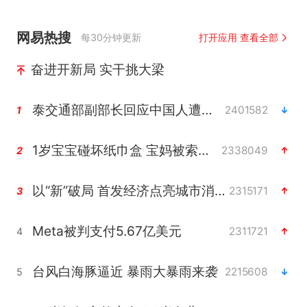
网易热搜
每30分钟更新
打开应用 查看全部
奋进开新局 实干挑大梁
泰交通部副部长回应中国人遭歧视手势
2401582
1
1岁宝宝碰坏纸巾盒 宝妈被索赔924元
2338049
2
以“新”破局 首发经济点亮城市消费活力
2315171
3
Meta被判支付5.67亿美元
2311721
4
台风白海豚逼近 暴雨大暴雨来袭
2215608
5