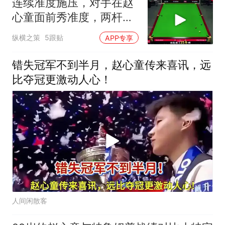
连续准度施压，对手在赵
心童面前秀准度，两杆带
口球直接绝望
纵横之策
5跟贴
APP专享
错失冠军不到半月，赵心童传来喜讯，远
比夺冠更激动人心！
人间闲散客