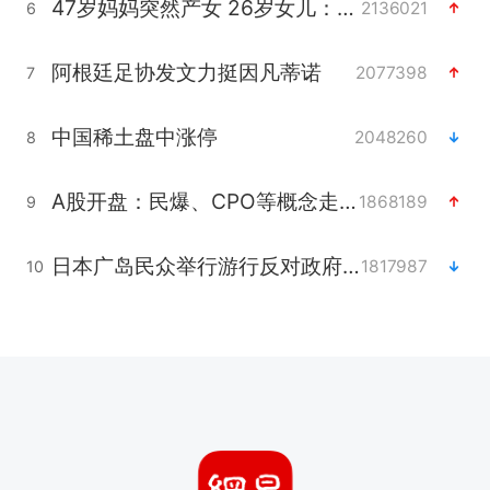
47岁妈妈突然产女 26岁女儿：很震惊
2136021
6
阿根廷足协发文力挺因凡蒂诺
2077398
7
中国稀土盘中涨停
2048260
8
A股开盘：民爆、CPO等概念走强
1868189
9
日本广岛民众举行游行反对政府行径
1817987
10