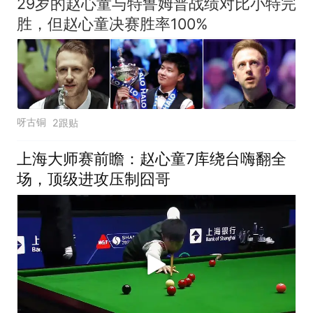
29岁的赵心童与特鲁姆普战绩对比小特完
胜，但赵心童决赛胜率100%
呀古铜
2跟贴
上海大师赛前瞻：赵心童7库绕台嗨翻全
场，顶级进攻压制囧哥