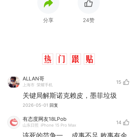
分享
24赞
ALLAN哥
15
上海市
荣耀手机
关键局解斯诺克赖皮，墨菲垃圾
2026-05-01
回复
有态度网友18LPob
14
山东日照
iPhone 15 Pro Max
该死的范争一 ，成事不足 败事有余