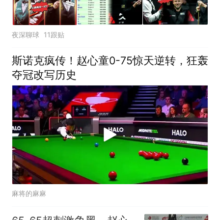
夜深聊球
11跟贴
斯诺克疯传！赵心童0-75惊天逆转，狂轰
夺冠改写历史
麻将的麻麻