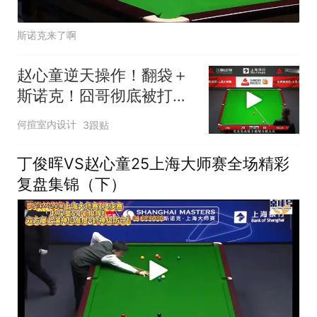
斯诺克来了啊
赵心童逆天操作！翻袋＋
斯诺克！囧哥彻底被打
麻！
何揎室内设计
3跟贴
丁俊晖VS赵心童25上海大师赛全场精彩
复盘集锦（下）