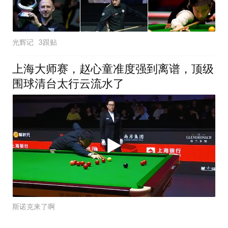
光辉记
3跟贴
上海大师赛，赵心童准度强到离谱，顶级
围球清台太行云流水了
斯诺克来了啊