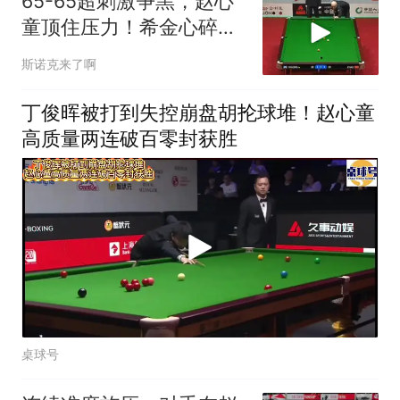
65-65超刺激争黑，赵心
童顶住压力！希金心碎一
地
斯诺克来了啊
丁俊晖被打到失控崩盘胡抡球堆！赵心童
高质量两连破百零封获胜
桌球号