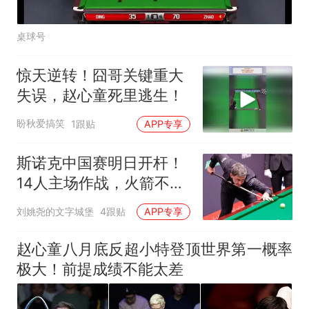
桌球号
惊天逆转！囧哥关键重大
失误，赵心童死里逃生！
盼秋爱搞笑
1跟贴
APP专享
斯诺克中国赛明日开杆！
14人主场作战，火箭不退
赛，名将大奖到手
刘姚尧的文字城堡
4跟贴
APP专享
赵心童八月底反超小特登顶世界第一概率
极大！前提成绩不能太差