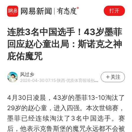
打开
连胜3名中国选手！43岁墨菲
回应赵心童出局：斯诺克之神
庇佑魔咒
风过乡
关注
2026-04-30 07:15
·陕西
·优质体育领域创作者
4月30日凌晨，43岁的墨菲13-10淘汰了
29岁的
赵心童
，进入四强。本次世锦赛，
墨菲已经连续淘汰了3名中国选手。赛
后，他表示克鲁斯堡的魔咒永远都不会被