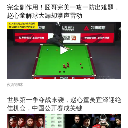
完全副作用！囧哥完美一攻一防出难题，
赵心童解球大漏却掌声雷动
夜深聊球
世界第一争夺战来袭，赵心童吴宜泽迎绝
佳机会，中国公开赛成关键