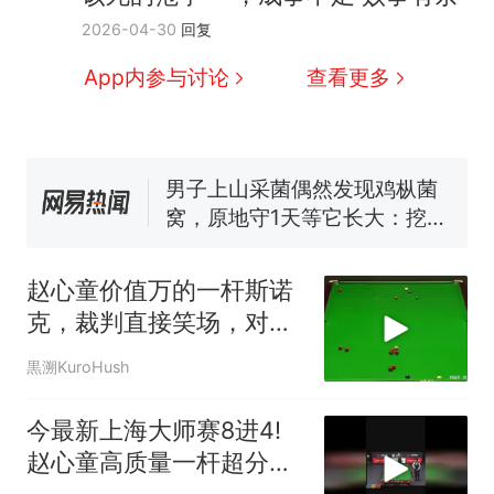
那个在床头放菜刀的女孩，
热
2026-04-30
回复
因老师一句“跟我回家”改写了
人生
制裁瓜子饺子，美国怕什
新
App内参与讨论
查看更多
么？
费大厨“全国小炒肉大王”称
号，仅凭视频评出？中国烹饪
协会回应
男子上山采菌偶然发现鸡枞菌
窝，原地守1天等它长大：挖了
140多朵
美国渔民钓获鲨鱼徒手将其拽
回大海 目击者直呼震惊 （视频
赵心童价值万的一杆斯诺
来源：参考消息）
笔试第一被第二名传话劝弃考
克，裁判直接笑场，对手
官方通报
闭着眼瞎抡！
那个在床头放菜刀的女孩，
热
黒溯KuroHush
因老师一句“跟我回家”改写了
人生
今最新上海大师赛8进4!
赵心童高质量一杆超分快