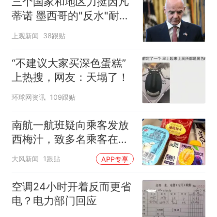
三个国家和地区力挺因凡
蒂诺 墨西哥的"反水"耐人
寻味
上观新闻
38跟贴
“不建议大家买深色蛋糕”
上热搜，网友：天塌了！
环球网资讯
109跟贴
南航一航班疑向乘客发放
西梅汁，致多名乘客在飞
行途中排队上厕所！乘
大风新闻
1跟贴
APP专享
客：机上100多人只有2个
厕所；客服回应：并非每
空调24小时开着反而更省
架飞机都会发放西梅汁
电？电力部门回应