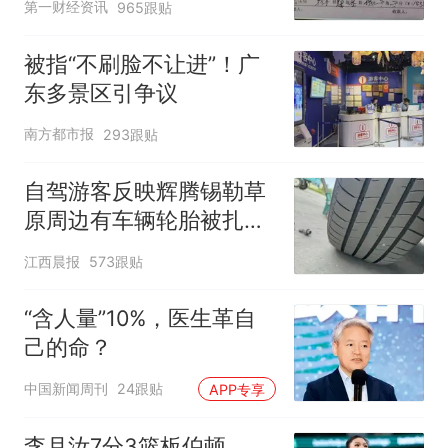
第一财经资讯
965跟贴
被指“不刷脸不让进”！广
东多景区引争议
南方都市报
293跟贴
自驾游客反映辉腾锡勒草
原周边有车辆轮胎被扎，
修理店铺换胎价格高达千
江西晨报
573跟贴
元，官方发布情况通报
“含人量”10%，医生革自
己的命？
中国新闻周刊
24跟贴
APP专享
李月汝7分3篮板伯顿