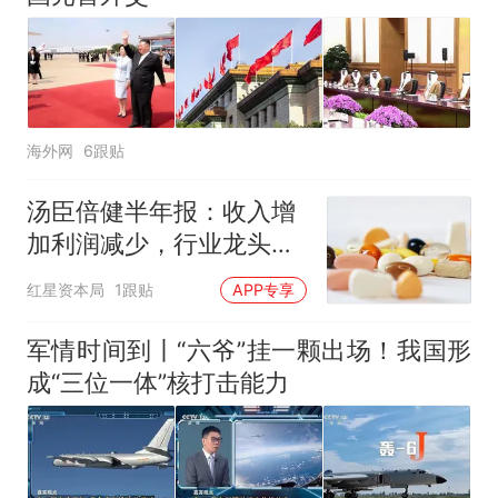
海外网
6跟贴
汤臣倍健半年报：收入增
加利润减少，行业龙头的
AB面
红星资本局
1跟贴
APP专享
军情时间到丨“六爷”挂一颗出场！我国形
成“三位一体”核打击能力