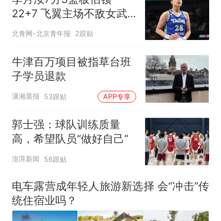
22+7 飞翼主场不敌女武
神
北青网-北京青年报
2跟贴
牛津百万项目被指草台班
子学员退款
潇湘晨报
53跟贴
APP专享
郭士强：球队训练质量
高，希望队员“做好自己”
澎湃新闻
56跟贴
电车露营成年轻人旅游新选择 会“冲击”传
统住宿业吗？