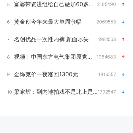
富婆带资进组给自己硬加60多场吻戏
2165490
5
黄金创今年来最大单周涨幅
2069553
6
名创优品一次性内裤 颜面尽失
1981553
7
视频丨中国东方电气集团原党组副书记、董事宋致远被查
1964683
8
金饰克价一夜涨回1300元
1916557
9
梁家辉：到内地拍戏不是北上是回归
1792547
10