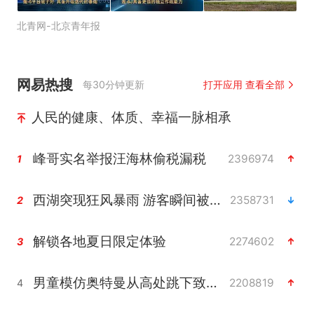
北青网-北京青年报
网易热搜
每30分钟更新
打开应用 查看全部
人民的健康、体质、幸福一脉相承
峰哥实名举报汪海林偷税漏税
2396974
1
西湖突现狂风暴雨 游客瞬间被浇透
2358731
2
解锁各地夏日限定体验
2274602
3
男童模仿奥特曼从高处跳下致骨折
2208819
4