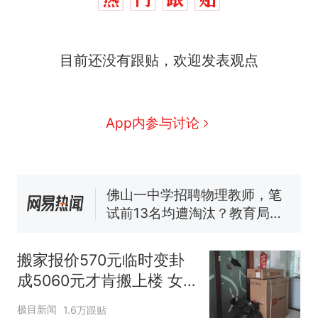
目前还没有跟贴，欢迎发表观点
那个在床头放菜刀的女孩，
热
因老师一句“跟我回家”改写了
人生
搬家报价570元，搬到楼下
新
App内参与讨论
交5060元才肯搬上楼！女子傻
眼了……
费大厨“全国小炒肉大王”称
号，仅凭视频评出？中国烹饪
协会回应
佛山一中学招聘物理教师，笔
试前13名均遭淘汰？教育局：
已叫停招聘，成立调查组全面
笔试第一被第二名传话劝弃考
核查
官方通报
搬家报价570元临时变卦
空调24小时开着反而更省电？
成5060元才肯搬上楼 女
电力部门回应
子傻眼
那个在床头放菜刀的女孩，
热
极目新闻
1.6万跟贴