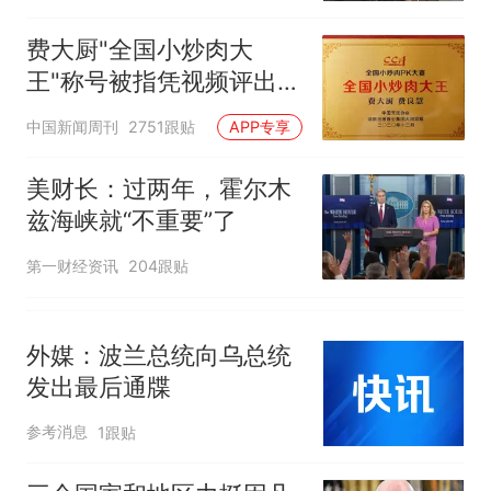
因老师一句“跟我回家”改写了
人生
费大厨"全国小炒肉大
王"称号被指凭视频评出
官方回应
中国新闻周刊
2751跟贴
APP专享
美财长：过两年，霍尔木
兹海峡就“不重要”了
第一财经资讯
204跟贴
外媒：波兰总统向乌总统
发出最后通牒
参考消息
1跟贴