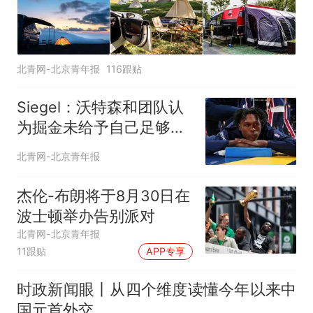
北青网-北京青年报
116跟贴
Siegel：沃特森和团队认
为掘金未给予自己足够的
尊重
北青网-北京青年报
杰伦-布朗将于8月30日在
波士顿举办告别派对
北青网-北京青年报
11跟贴
APP专享
时政新闻眼丨从四个维度读懂今年以来中
国元首外交