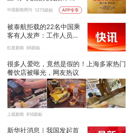
官方回应
中国新闻周刊
1273跟贴
APP专享
被泰航拒载的22名中国乘
客有人发声：工作人员承
诺免费改签，最后却自费
红星新闻
86跟贴
买机票回国
很多人爱吃，竟然是假的！上海多家热门
餐饮店被曝光，网友热议
上观新闻
816跟贴
新华社消息｜我国发起首