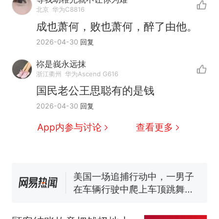
北京
华为C8816
成也萧何，败也萧何，醉了由他。
2026-04-30
回复
祢是峩永远抹
浙江衢州
华为Ascend G616
国民老公王思聪有的是钱
西班牙飞地休达边境，摩洛
热
2026-04-30
回复
哥士兵搬起大石块投向移民引
争议，此前一天内数万人从摩
男子上山采菌偶然发现鸡枞
新
App内参与讨论
查看更多
洛哥涌入西班牙
菌窝，原地守1天等它长大：挖
了140多朵
费大厨“全国小炒肉大王”称
号，仅凭视频评出？中国烹饪
协会回应
美国一场追捕行动中，一男子
在车辆行驶中爬上车顶跳舞。
（新京报）
笔试第一被第二名传话劝弃考
官方通报