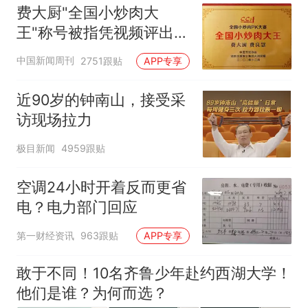
费大厨"全国小炒肉大
王"称号被指凭视频评出
官方回应
中国新闻周刊
2751跟贴
APP专享
近90岁的钟南山，接受采
访现场拉力
极目新闻
4959跟贴
空调24小时开着反而更省
电？电力部门回应
第一财经资讯
963跟贴
APP专享
敢于不同！10名齐鲁少年赴约西湖大学！
他们是谁？为何而选？