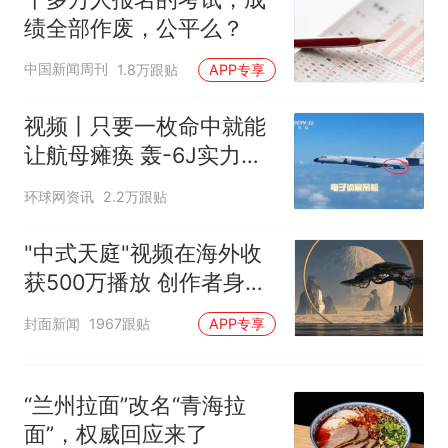
5万的小车卖不动，40万以上
绩全部作废，公平么？
的抢着买
十多万人报名的考试，成绩
热
中国新闻周刊
1.8万跟贴
APP专享
全部作废，公平么？
视频丨只要一枚命中就能
让航母瘫痪 轰-6J实力有
多强？
环球网资讯
2.2万跟贴
"中式天庭"视频在海外收
获500万播放 创作者身份
披露
封面新闻
1967跟贴
APP专享
“兰州拉面”改名“青海拉
面”，权威回应来了