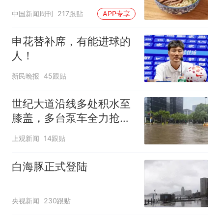
中国新闻周刊
217跟贴
APP专享
申花替补席，有能进球的
人！
新民晚报
45跟贴
世纪大道沿线多处积水至
膝盖，多台泵车全力抢
排，建议市民尽量避免附
上观新闻
14跟贴
近出行
白海豚正式登陆
央视新闻
230跟贴