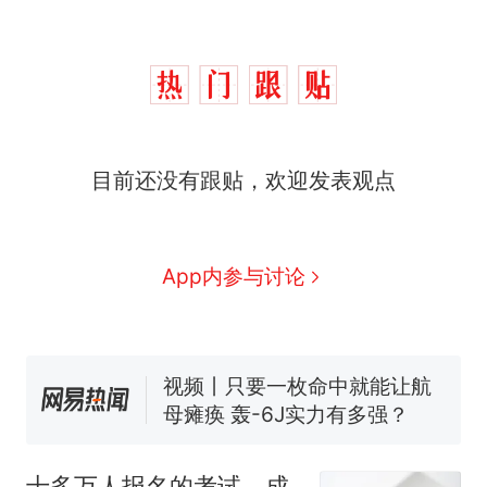
目前还没有跟贴，欢迎发表观点
十多万人报名的考试，成绩
热
全部作废，公平么？
全球唯一没有法定首都的国
新
App内参与讨论
家，刚改国名，总统就邀请中
国大使骑行绕了几乎整个国境
搬家报价570元，搬到楼下交
线一圈，还曾两次到中国寻根
5060元才肯搬上楼！女子傻眼
了……
视频丨只要一枚命中就能让航
母瘫痪 轰-6J实力有多强？
空调24小时开着反而更省电？
电力部门回应
十多万人报名的考试，成