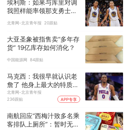
埃利斯：如果与库里对调
我照样能率领那支勇士取
得现在的成就
北青网-北京青年报
20跟贴
大亚圣象被指售卖“多年存
货” 19亿库存如何消化？
中国能源网
84跟贴
马克西：我很早就认识老
詹了 他身上最大的特质就
是谦逊
北青网-北京青年报
236跟贴
APP专享
南航回应“西梅汁致多名乘
客排队上厕所”：暂时无法