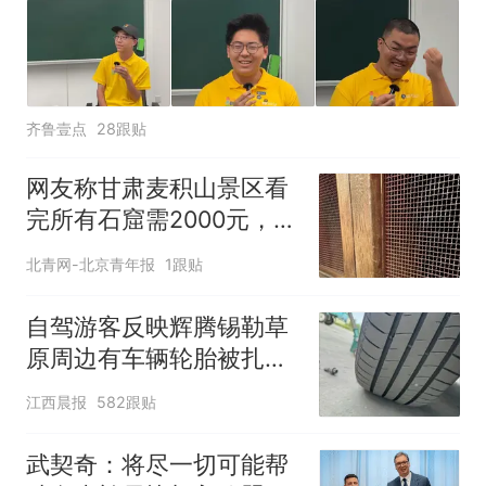
齐鲁壹点
28跟贴
网友称甘肃麦积山景区看
完所有石窟需2000元，景
区：部分石窟受特别保
北青网-北京青年报
1跟贴
护，游客可按需买
自驾游客反映辉腾锡勒草
原周边有车辆轮胎被扎，
修理店铺换胎价格高达千
江西晨报
582跟贴
元，官方发布情况通报
武契奇：将尽一切可能帮