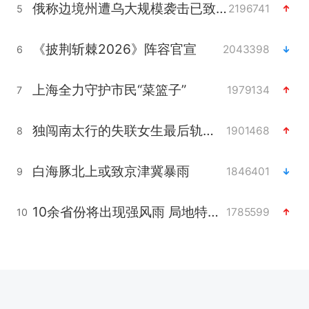
俄称边境州遭乌大规模袭击已致13伤
2196741
5
《披荆斩棘2026》阵容官宣
2043398
6
上海全力守护市民“菜篮子”
1979134
7
独闯南太行的失联女生最后轨迹已确认
1901468
8
白海豚北上或致京津冀暴雨
1846401
9
10余省份将出现强风雨 局地特大暴雨
1785599
10