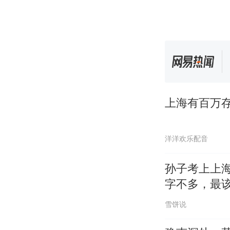
上海有百万
洋洋欢乐配音
孙子考上上
字不多，最
雪饼说