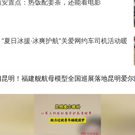
镇安置点：热饭配姜茶，还能看电影
“夏日冰援·冰爽护航”关爱网约车司机活动暖
相昆明！福建舰航母模型全国巡展落地昆明爱尔