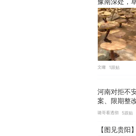
豫南深处，
文瞰
1跟贴
河南对拒不
案、限期整
璐哥看透彻
5跟贴
【图见贵阳