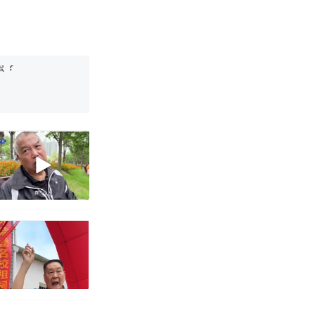
女子傻眼了……
强？
育局：已叫停