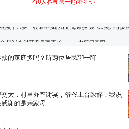
有0人参与 来一起讨论吧
搬家报价570元，搬到楼下交5060元才肯搬上楼！
视频丨只要一枚命中就能让航母瘫痪 轰-6J实力有多
空调24小时开着反而更省电？电力部门回应
佛山一中学招聘物理教师，笔试前13名均遭淘汰？教
招聘，成立调查组全面核查
存款的家庭多吗？听两位居民聊一聊
十多万人报名的考试，成绩全部作废，公平么？
热
海交大，村里办答谢宴，爷爷上台致辞：我识
该感谢的是亲家母