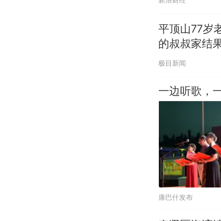
平顶山77
的叔叔家结
极目新闻
一边听歌，
康巴什发布