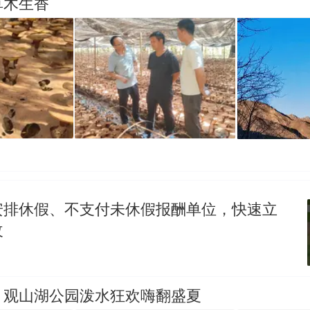
草木生香
安排休假、不支付未休假报酬单位，快速立
改
】观山湖公园泼水狂欢嗨翻盛夏