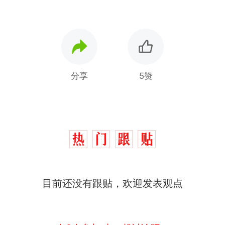
分享
5赞
十多万人报名的考试，成绩全部作废，公平么？
热
目前还没有跟贴，欢迎发表观点
全球唯一没有法定首都的国家，刚改国名，总统就
新
骑行绕了几乎整个国境线一圈，还曾两次到中国寻根