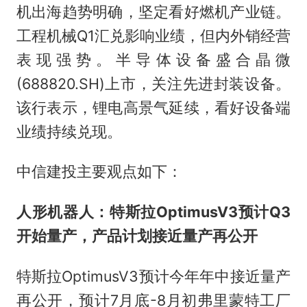
机出海趋势明确，坚定看好燃机产业链。
工程机械Q1汇兑影响业绩，但内外销经营
表现强势。半导体设备盛合晶微
(688820.SH)上市，关注先进封装设备。
该行表示，锂电高景气延续，看好设备端
业绩持续兑现。
中信建投主要观点如下：
人形机器人：特斯拉OptimusV3预计Q3
开始量产，产品计划接近量产再公开
特斯拉OptimusV3预计今年年中接近量产
再公开，预计7月底-8月初弗里蒙特工厂