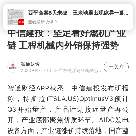
打开
西平命案8天未破，玉米地里出现诡异一幕，我突然想起了欧金中
速看最新快讯
中信建投：坚定看好燃机产业
链 工程机械内外销保持强势
智通财经
关注
2026-04-27 16:53
·广东
·优质财经领域创作者
智通财经APP获悉，中信建投发布研报
称，特斯拉(TSLA.US)OptimusV3预计
Q3开始量产，产品计划接近量产再公
开，产业底部聚焦优质环节。AIDC发电
设备方面，产业链涨价持续落地，国产整