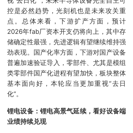
视“去日化”，未来半导体设备完全自主可
控是必然趋势，光刻机也是未来攻关重
点。总体来看，下游扩产方面，预计
2026年fab厂资本开支仍将向上，其中存
储确定性最强，先进逻辑有望继续维持强
劲表现。国产化率方面，下游对国产设备
普遍加速验证导入，零部件、尤其是模组
类零部件国产化进程有望加快，板块整体
基本面向好，本轮应当更加重视“去日
化”。
锂电设备：锂电高景气延续，看好设备端
业绩持续兑现