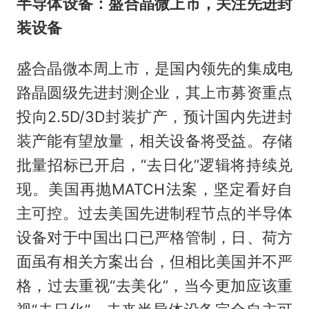
半导体设备：盛合晶微上市，关注先进封
装设备
盛合晶微本周上市，是国内领先的集成电
路晶圆级先进封测企业，其上市募资重点
投向2.5D/3D封装扩产，预计国内先进封
装产能有望放量，相关设备将受益。存储
批量招标已开启，“去日化”逻辑将持续兑
现。美国再抛MATCH法案，坚定看好自
主可控。过去美国先进制程节点的半导体
设备对于中国出口已严格管制，日、荷方
面虽有相关方案出台，但相比美国并不严
格，过去重视“去美化”，当今更加应该重