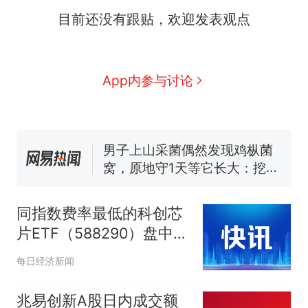
目前还没有跟贴，欢迎发表观点
那个在床头放菜刀的女孩，
热
因老师一句“跟我回家”改写了
人生
制裁瓜子饺子，美国怕什
新
App内参与讨论
么？
费大厨“全国小炒肉大王”称
号，仅凭视频评出？中国烹饪
协会回应
男子上山采菌偶然发现鸡枞菌
窝，原地守1天等它长大：挖了
140多朵
美国渔民钓获鲨鱼徒手将其拽
回大海 目击者直呼震惊 （视频
同指数费率最低的科创芯
来源：参考消息）
笔试第一被第二名传话劝弃考
片ETF（588290）盘中冲
官方通报
高超3%，多重利好支撑半
那个在床头放菜刀的女孩，
热
每日经济新闻
导体产业基本面
因老师一句“跟我回家”改写了
人生
兆易创新A股日内成交额