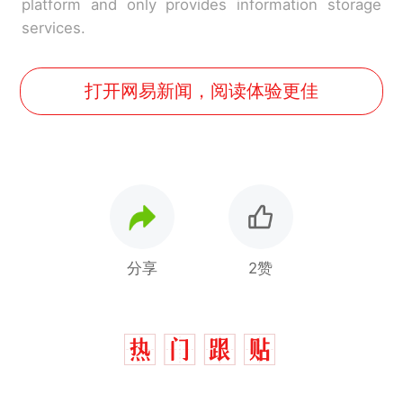
platform and only provides information storage
services.
打开网易新闻，阅读体验更佳
分享
2赞