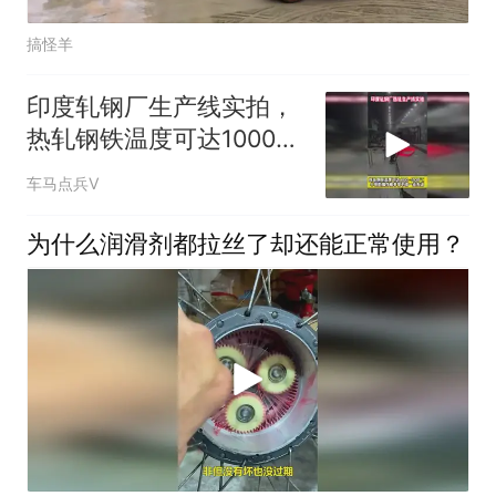
搞怪羊
印度轧钢厂生产线实拍，
热轧钢铁温度可达1000度
容不得一点失误
车马点兵V
为什么润滑剂都拉丝了却还能正常使用？