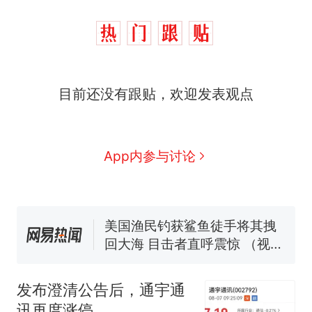
那个在床头放菜刀的女孩，
热
因老师一句“跟我回家”改写了
目前还没有跟贴，欢迎发表观点
人生
制裁瓜子饺子，美国怕什
新
么？
费大厨“全国小炒肉大王”称
号，仅凭视频评出？中国烹饪
App内参与讨论
协会回应
男子上山采菌偶然发现鸡枞菌
窝，原地守1天等它长大：挖了
140多朵
美国渔民钓获鲨鱼徒手将其拽
回大海 目击者直呼震惊 （视频
来源：参考消息）
笔试第一被第二名传话劝弃考
官方通报
那个在床头放菜刀的女孩，
热
发布澄清公告后，通宇通
因老师一句“跟我回家”改写了
讯再度涨停