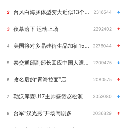
台风白海豚体型变大近似13个浙江面积
2316544
2
夜幕落下 运动上场
2292402
3
美国将对多晶硅衍生品加征15%关税
2276044
4
泰交通部副部长回应中国人遭歧视手势
2209475
5
改名后的“青海拉面”店
2080575
6
勒沃库森U17主帅盛赞赵松源
2052080
7
台军“汉光秀”开场闹剧多
2036829
8