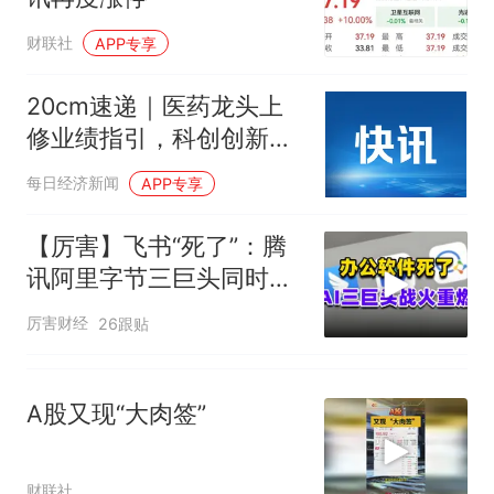
人生
财联社
APP专享
20cm速递｜医药龙头上
修业绩指引，科创创新药
ETF国泰(589720)盘中涨
每日经济新闻
APP专享
超4%
【厉害】飞书“死了”：腾
讯阿里字节三巨头同时掀
了软件的桌子
厉害财经
26跟贴
A股又现“大肉签”
财联社