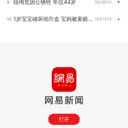
段绚竞因公牺牲 年仅44岁
1924814
9
1岁宝宝碰坏纸巾盒 宝妈被索赔924元
1881414
10
打开