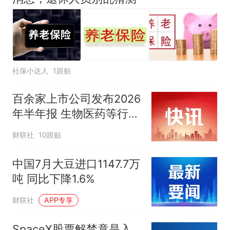
社保小达人
1跟贴
百余家上市公司发布2026
年半年报 生物医药等行业
现亮点
财联社
10跟贴
中国7月大豆进口1147.7万
吨 同比下降1.6%
财联社
APP专享
SpaceX股票解禁竟是入