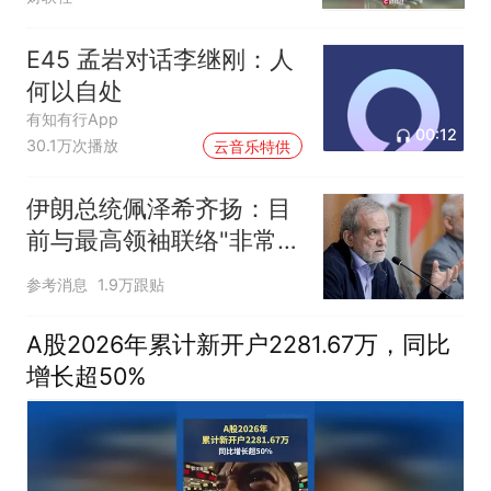
E45 孟岩对话李继刚：人
何以自处
有知有行App
00:12
30.1万次播放
云音乐特供
伊朗总统佩泽希齐扬：目
前与最高领袖联络"非常困
难"
参考消息
1.9万跟贴
A股2026年累计新开户2281.67万，同比
增长超50%