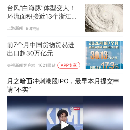
台风“白海豚”体型变大！
环流面积接近13个浙江那
么大
上游新闻
90跟贴
前7个月中国货物贸易进
出口超30万亿元
央视新闻客户端
1621跟贴
APP专享
月之暗面冲刺港股IPO，最早本月提交申
请“不实”