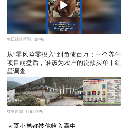
每日经济新闻
3跟贴
从“零风险零投入”到负债百万：一个养牛
项目崩盘后，谁该为农户的贷款买单丨红
星调查
红星新闻
1792跟贴
大哥小弟都被你收入囊中