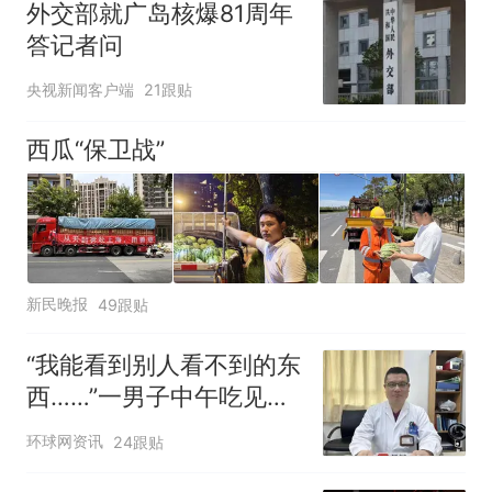
外交部就广岛核爆81周年
答记者问
央视新闻客户端
21跟贴
西瓜“保卫战”
新民晚报
49跟贴
“我能看到别人看不到的东
西……”一男子中午吃见手
青没事，晚上再吃却出现
环球网资讯
24跟贴
幻觉被紧急送医！