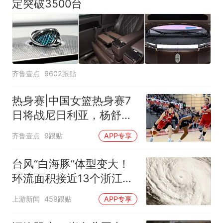
定突破3500台
齐鲁壹点
9602跟贴
热身赛|中国女篮热身赛7
日将战尼日利亚，杨舒予
有望出战
齐鲁壹点
9跟贴
APP专享
台风“白海豚”体型变大！
环流面积接近13个浙江那
么大
上游新闻
459跟贴
APP专享