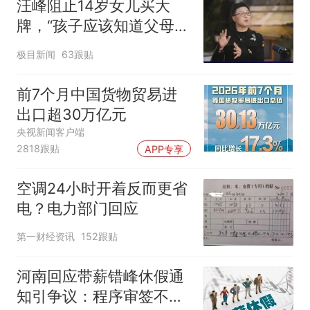
汪峰阻止14岁女儿买大
牌，“孩子应该知道父母的
不易”，称自己买衣服80%
极目新闻
63跟贴
都在淘宝
前7个月中国货物贸易进
出口超30万亿元
央视新闻客户端
2818跟贴
APP专享
空调24小时开着反而更省
电？电力部门回应
第一财经资讯
152跟贴
河南回应带薪错峰休假通
知引争议：程序审签不规