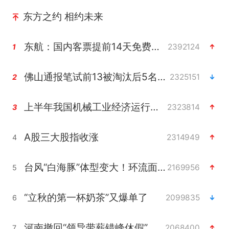
东方之约 相约未来
东航：国内客票提前14天免费退改
2392124
1
佛山通报笔试前13被淘汰后5名进体检
2325151
2
上半年我国机械工业经济运行稳中有进
2323814
3
A股三大股指收涨
2314949
4
台风“白海豚”体型变大！环流面积接近13个浙江那么大
2169956
5
“立秋的第一杯奶茶”又爆单了
2099835
6
河南撤回“领导带薪错峰休假”通知
2068400
7