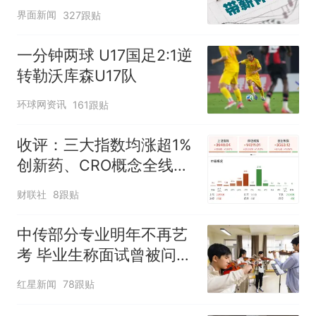
范，待修改后予以印发
界面新闻
327跟贴
一分钟两球 U17国足2:1逆
转勒沃库森U17队
环球网资讯
161跟贴
收评：三大指数均涨超1%
创新药、CRO概念全线走
强
财联社
8跟贴
中传部分专业明年不再艺
考 毕业生称面试曾被问
“如何策划晚会” 专家：遏
红星新闻
78跟贴
制“艺考捷径化”