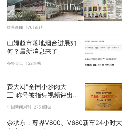
那个在床头放菜刀的女孩，
热
因老师一句“跟我回家”改写了
人生
红星新闻
1761跟贴
山姆超市落地烟台进展如
何？最新消息来了
齐鲁壹点
152跟贴
费大厨"全国小炒肉大
王"称号被指凭视频评出
官方回应
中国新闻周刊
2751跟贴
余承东：尊界V800、V680新车24小时大