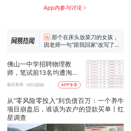
App内参与讨论
那个在床头放菜刀的女孩，
热
因老师一句“跟我回家”改写了
人生
制裁瓜子饺子，美国怕什
新
么？
佛山一中学招聘物理教
费大厨“全国小炒肉大王”称
师，笔试前13名均遭淘
号，仅凭视频评出？中国烹饪
汰？教育局：已叫停招
协会回应
男子上山采菌偶然发现鸡枞菌
极目新闻
1803跟贴
APP专享
聘，成立调查组全面核查
窝，原地守1天等它长大：挖了
140多朵
美国渔民钓获鲨鱼徒手将其拽
从“零风险零投入”到负债百万：一个养牛
回大海 目击者直呼震惊 （视频
项目崩盘后，谁该为农户的贷款买单丨红
来源：参考消息）
笔试第一被第二名传话劝弃考
星调查
官方通报