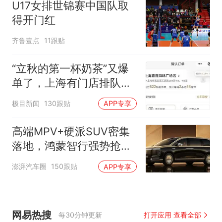
U17女排世锦赛中国队取
得开门红
齐鲁壹点
11跟贴
“立秋的第一杯奶茶”又爆
单了，上海有门店排队超
500杯，店员：今天奶茶
极目新闻
130跟贴
APP专享
店都很忙，要等2个多小
时
高端MPV+硬派SUV密集
落地，鸿蒙智行强势抢占
自主高端市场制高点
澎湃汽车圈
150跟贴
APP专享
网易热搜
每30分钟更新
打开应用 查看全部