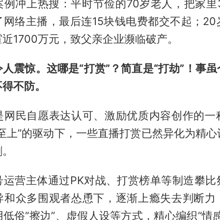
案例冲上热搜：平时节俭的70岁老人，把家里3
了网络主播，最后连15块钱电费都交不起；20
近1700万元，致父亲企业濒临破产。
人震惊。这哪是“打赏”？简直是“打劫”！事
不得不防。
是网民自愿表达认可、激励优质内容创作的一
量至上”的驱动下，一些直播打赏已然异化为精心
割。
号运营主体通过PK对战、打赏榜单等制造攀比
导和众多围观者怂恿下，逐渐上瘾失去判断力
低俗“擦边”、虚假人设等方式，精心编织“情