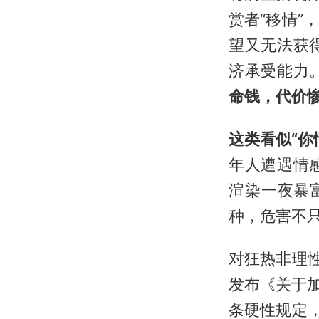
赏者“移情
望又无法获
济承受能力
命钱，代价
这类看似“你
年人遭遇情
渲染一夜暴
种，危害不只
对狂热非理
发布《关于
条硬性规定