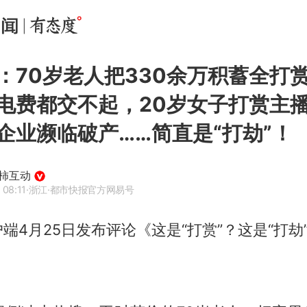
：70岁老人把330余万积蓄全打
电费都交不起，20岁女子打赏主播
企业濒临破产……简直是“打劫”！
柿互动
 08:11
·浙江
·都市快报官方网易号
端4月25日发布评论《这是“打赏”？这是“打劫
：