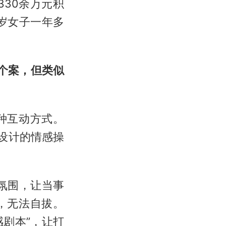
30余万元积
岁女子一年多
虽个案，但类似
种互动方式。
设计的情感操
氛围，让当事
，无法自拔。
感剧本”，让打