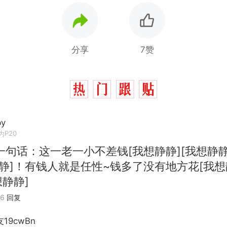
分享
7赞
by
为P20
一句话：这一老一小不差钱[我想静静][我想静静
静静]！有钱人就是任性~钱多了没有地方花[我想
想静静]
26
回复
19cwBn