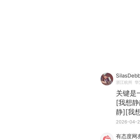
SilasDeb
浙江杭州
华
关键是
[我想
静][我
2026-04-
有态度网友