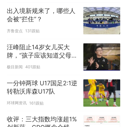
出入境新规来了，哪些人
会被“拦住”？
齐鲁壹点
131跟贴
汪峰阻止14岁女儿买大
牌，“孩子应该知道父母的
不易”，称自己买衣服80%
极目新闻
401跟贴
都在淘宝
一分钟两球 U17国足2:1逆
转勒沃库森U17队
环球网资讯
161跟贴
收评：三大指数均涨超1%