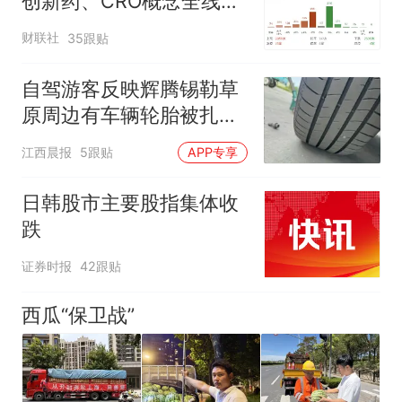
创新药、CRO概念全线走
强
财联社
35跟贴
自驾游客反映辉腾锡勒草
原周边有车辆轮胎被扎，
修理店铺换胎价格高达千
江西晨报
5跟贴
APP专享
元，官方发布情况通报
日韩股市主要股指集体收
跌
证券时报
42跟贴
西瓜“保卫战”