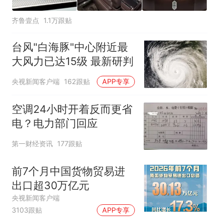
齐鲁壹点
1.1万跟贴
台风"白海豚"中心附近最
大风力已达15级 最新研判
央视新闻客户端
162跟贴
APP专享
空调24小时开着反而更省
电？电力部门回应
第一财经资讯
177跟贴
前7个月中国货物贸易进
出口超30万亿元
央视新闻客户端
3103跟贴
APP专享