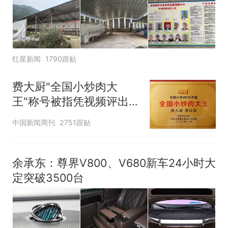
那个在床头放菜刀的女孩，
热
因老师一句“跟我回家”改写了
人生
红星新闻
1790跟贴
费大厨"全国小炒肉大
王"称号被指凭视频评出
官方回应
中国新闻周刊
2751跟贴
余承东：尊界V800、V680新车24小时大
定突破3500台