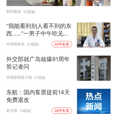
新民晚报
50跟贴
“我能看到别人看不到的东
西……”一男子中午吃见手
青没事，晚上再吃却出现
环球网资讯
53跟贴
APP专享
幻觉被紧急送医！
外交部就广岛核爆81周年
答记者问
央视新闻客户端
21跟贴
东航：国内客票提前14天
免费退改
新京报
14跟贴
APP专享