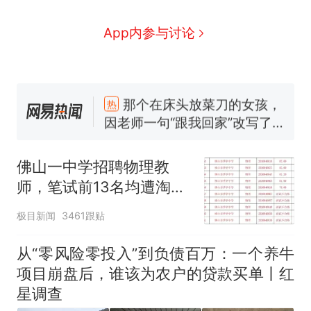
App内参与讨论
那个在床头放菜刀的女孩，
热
因老师一句“跟我回家”改写了
人生
制裁瓜子饺子，美国怕什
新
么？
佛山一中学招聘物理教
费大厨“全国小炒肉大王”称
师，笔试前13名均遭淘
号，仅凭视频评出？中国烹饪
汰？教育局：已叫停招
协会回应
男子上山采菌偶然发现鸡枞菌
极目新闻
3461跟贴
聘，成立调查组全面核查
窝，原地守1天等它长大：挖了
140多朵
美国渔民钓获鲨鱼徒手将其拽
从“零风险零投入”到负债百万：一个养牛
回大海 目击者直呼震惊 （视频
项目崩盘后，谁该为农户的贷款买单丨红
来源：参考消息）
笔试第一被第二名传话劝弃考
星调查
官方通报