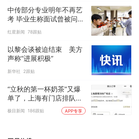
中传部分专业明年不再艺
考 毕业生称面试曾被问
“如何策划晚会” 专家：遏
红星新闻
78跟贴
制“艺考捷径化”
以黎会谈被迫结束 美方
声称“进展积极”
新华社
2跟贴
“立秋的第一杯奶茶”又爆
单了，上海有门店排队超
500杯，店员：今天奶茶
极目新闻
186跟贴
APP专享
店都很忙，要等2个多小
时