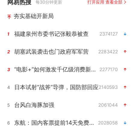
网易热搜
每30分钟更新
打开应用 查看全部
夯实基础开新局
福建泉州市委书记张毅恭被查
2374127
1
胡塞武装袭击也门政府军军营
2283422
2
“电影+”如何激发千亿级消费新活力？
2277170
3
日本试射“战斧”导弹，国防部回应
2140593
4
台风白海豚加强
2061044
5
东航：国内客票提前14天免费退改
2028058
6